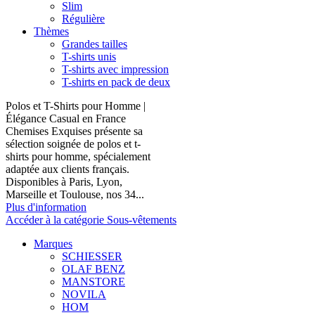
Slim
Régulière
Thèmes
Grandes tailles
T-shirts unis
T-shirts avec impression
T-shirts en pack de deux
Polos et T-Shirts pour Homme |
Élégance Casual en France
Chemises Exquises présente sa
sélection soignée de polos et t-
shirts pour homme, spécialement
adaptée aux clients français.
Disponibles à Paris, Lyon,
Marseille et Toulouse, nos 34...
Plus d'information
Accéder à la catégorie Sous-vêtements
Marques
SCHIESSER
OLAF BENZ
MANSTORE
NOVILA
HOM