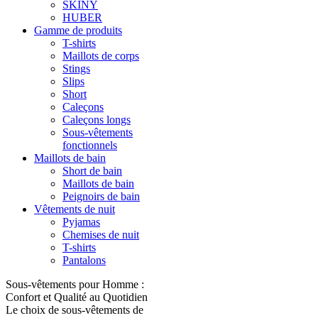
SKINY
HUBER
Gamme de produits
T-shirts
Maillots de corps
Stings
Slips
Short
Caleçons
Caleçons longs
Sous-vêtements
fonctionnels
Maillots de bain
Short de bain
Maillots de bain
Peignoirs de bain
Vêtements de nuit
Pyjamas
Chemises de nuit
T-shirts
Pantalons
Sous-vêtements pour Homme :
Confort et Qualité au Quotidien
Le choix de sous-vêtements de