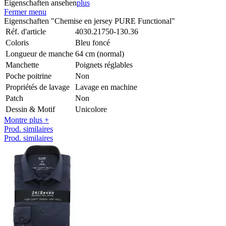
Eigenschaften ansehen
plus
Fermer menu
Eigenschaften "Chemise en jersey PURE Functional"
Réf. d'article
4030.21750-130.36
Coloris
Bleu foncé
Longueur de manche
64 cm (normal)
Manchette
Poignets réglables
Poche poitrine
Non
Propriétés de lavage
Lavage en machine
Patch
Non
Dessin & Motif
Unicolore
Montre plus +
Prod. similaires
Prod. similaires