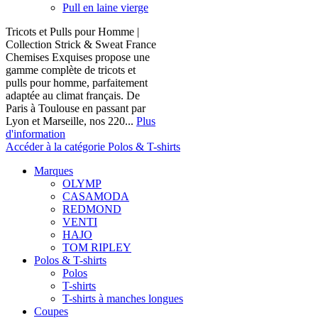
Pull en laine vierge
Tricots et Pulls pour Homme |
Collection Strick & Sweat France
Chemises Exquises propose une
gamme complète de tricots et
pulls pour homme, parfaitement
adaptée au climat français. De
Paris à Toulouse en passant par
Lyon et Marseille, nos 220...
Plus
d'information
Accéder à la catégorie Polos & T-shirts
Marques
OLYMP
CASAMODA
REDMOND
VENTI
HAJO
TOM RIPLEY
Polos & T-shirts
Polos
T-shirts
T-shirts à manches longues
Coupes