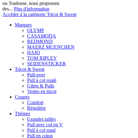
ou Toulouse, nous proposons
des...
Plus d'information
Accéder à la catégorie Tricot & Sweat
Marques
OLYMP
CASAMODA
REDMOND
MAERZ MUENCHEN
HAJO
TOM RIPLEY
SEIDENSTICKER
Tricot & Sweat
Pull-over
Pull à col roulé
Gilets & Pulls
Vestes en tricot
Coupes
Comfort
Régulière
Thèmes
Grandes tailles
Pull avec col en V
Pull à col rond
Pull en coton