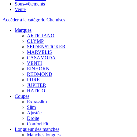
Sous-vêtements
Vente
Accéder à la catégorie Chemises
Marques
ARTIGIANO
OLYMP
SEIDENSTICKER
MARVELIS
CASAMODA
VENTI
EINHORN
REDMOND
PURE
JUPITER
HATICO
Coupes
Extra-slim
Slim
Ajustée
Droite
Confort Fit
Longueur des manches
Manches longues