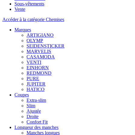
Sous-vêtements
Vente
Accéder à la catégorie Chemises
Marques
ARTIGIANO
OLYMP
SEIDENSTICKER
MARVELIS
CASAMODA
VENTI
EINHORN
REDMOND
PURE
JUPITER
HATICO
Coupes
Extra-slim
Slim
Ajustée
Droite
Confort Fit
Longueur des manches
Manches longues