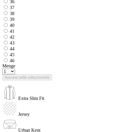
36
37
38
39
40
41
42
43
44
45
46
Menge
Aucune taille sélectionnée
Extra Slim Fit
Jersey
Urban Kent