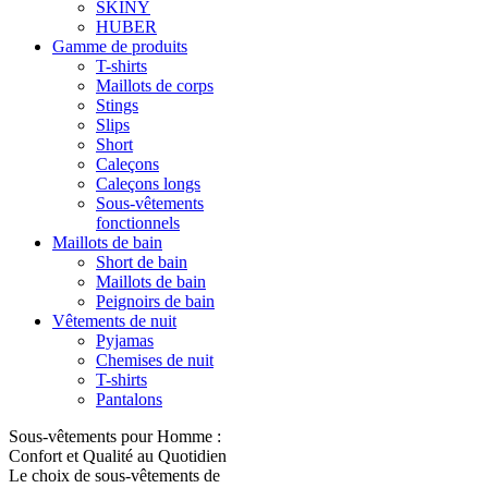
SKINY
HUBER
Gamme de produits
T-shirts
Maillots de corps
Stings
Slips
Short
Caleçons
Caleçons longs
Sous-vêtements
fonctionnels
Maillots de bain
Short de bain
Maillots de bain
Peignoirs de bain
Vêtements de nuit
Pyjamas
Chemises de nuit
T-shirts
Pantalons
Sous-vêtements pour Homme :
Confort et Qualité au Quotidien
Le choix de sous-vêtements de