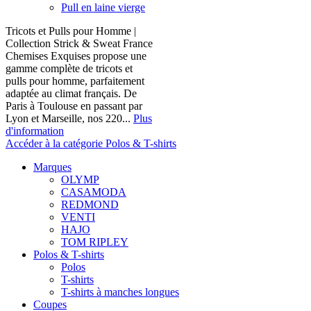
Pull en laine vierge
Tricots et Pulls pour Homme |
Collection Strick & Sweat France
Chemises Exquises propose une
gamme complète de tricots et
pulls pour homme, parfaitement
adaptée au climat français. De
Paris à Toulouse en passant par
Lyon et Marseille, nos 220...
Plus
d'information
Accéder à la catégorie Polos & T-shirts
Marques
OLYMP
CASAMODA
REDMOND
VENTI
HAJO
TOM RIPLEY
Polos & T-shirts
Polos
T-shirts
T-shirts à manches longues
Coupes