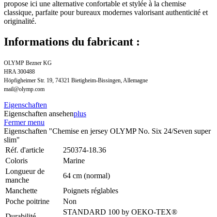
propose ici une alternative confortable et stylée à la chemise
classique, parfaite pour bureaux modernes valorisant authenticité et
originalité.
Informations du fabricant :
OLYMP Bezner KG
HRA 300488
Höpfigheimer Str. 19, 74321 Bietigheim-Bissingen, Allemagne
mail@olymp.com
Eigenschaften
Eigenschaften ansehen
plus
Fermer menu
Eigenschaften "Chemise en jersey OLYMP No. Six 24/Seven super
slim"
Réf. d'article
250374-18.36
Coloris
Marine
Longueur de
64 cm (normal)
manche
Manchette
Poignets réglables
Poche poitrine
Non
STANDARD 100 by OEKO-TEX®
Durabilité