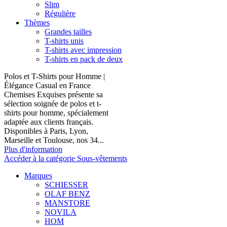
Slim
Régulière
Thèmes
Grandes tailles
T-shirts unis
T-shirts avec impression
T-shirts en pack de deux
Polos et T-Shirts pour Homme |
Élégance Casual en France
Chemises Exquises présente sa
sélection soignée de polos et t-
shirts pour homme, spécialement
adaptée aux clients français.
Disponibles à Paris, Lyon,
Marseille et Toulouse, nos 34...
Plus d'information
Accéder à la catégorie Sous-vêtements
Marques
SCHIESSER
OLAF BENZ
MANSTORE
NOVILA
HOM