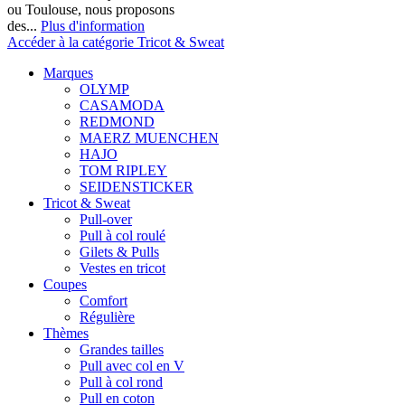
ou Toulouse, nous proposons
des...
Plus d'information
Accéder à la catégorie Tricot & Sweat
Marques
OLYMP
CASAMODA
REDMOND
MAERZ MUENCHEN
HAJO
TOM RIPLEY
SEIDENSTICKER
Tricot & Sweat
Pull-over
Pull à col roulé
Gilets & Pulls
Vestes en tricot
Coupes
Comfort
Régulière
Thèmes
Grandes tailles
Pull avec col en V
Pull à col rond
Pull en coton