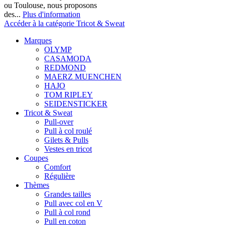
ou Toulouse, nous proposons
des...
Plus d'information
Accéder à la catégorie Tricot & Sweat
Marques
OLYMP
CASAMODA
REDMOND
MAERZ MUENCHEN
HAJO
TOM RIPLEY
SEIDENSTICKER
Tricot & Sweat
Pull-over
Pull à col roulé
Gilets & Pulls
Vestes en tricot
Coupes
Comfort
Régulière
Thèmes
Grandes tailles
Pull avec col en V
Pull à col rond
Pull en coton