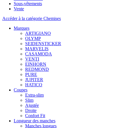
Sous-vêtements
Vente
Accéder à la catégorie Chemises
Marques
ARTIGIANO
OLYMP
SEIDENSTICKER
MARVELIS
CASAMODA
VENTI
EINHORN
REDMOND
PURE
JUPITER
HATICO
Coupes
Extra-slim
Slim
Ajustée
Droite
Confort Fit
Longueur des manches
Manches longues