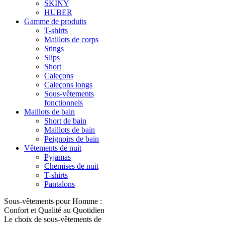
SKINY
HUBER
Gamme de produits
T-shirts
Maillots de corps
Stings
Slips
Short
Caleçons
Caleçons longs
Sous-vêtements
fonctionnels
Maillots de bain
Short de bain
Maillots de bain
Peignoirs de bain
Vêtements de nuit
Pyjamas
Chemises de nuit
T-shirts
Pantalons
Sous-vêtements pour Homme :
Confort et Qualité au Quotidien
Le choix de sous-vêtements de