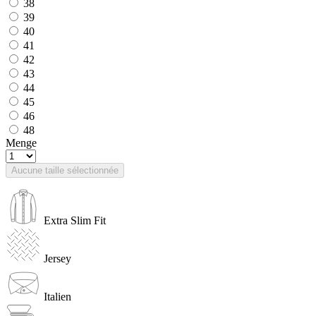
38
39
40
41
42
43
44
45
46
48
Menge
Aucune taille sélectionnée
Extra Slim Fit
Jersey
Italien