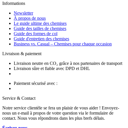
Informations
Newsletter
À propos de nous
Le guide ultime des chemises
Guide des tailles de chemises
Guide des formes de col
Guide d'entretien des chemises
Business vs. Casual – Chemises pour chaque occasion
Livraison & paiement
Livraison neutre en CO₂ grâce à nos partenaires de transport
Livraison sûre et fiable avec DPD et DHL
Paiement sécurisé avec :
Service & Contact
Notre service clientèle se fera un plaisir de vous aider ! Envoyez-
nous un e-mail à propos de votre question via le formulaire de
contact. Nous vous répondrons dans les plus brefs délais.
Écrivez-nous