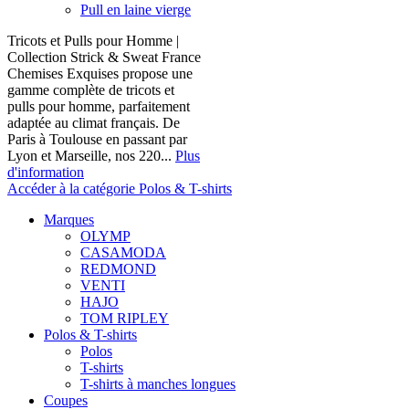
Pull en laine vierge
Tricots et Pulls pour Homme |
Collection Strick & Sweat France
Chemises Exquises propose une
gamme complète de tricots et
pulls pour homme, parfaitement
adaptée au climat français. De
Paris à Toulouse en passant par
Lyon et Marseille, nos 220...
Plus
d'information
Accéder à la catégorie Polos & T-shirts
Marques
OLYMP
CASAMODA
REDMOND
VENTI
HAJO
TOM RIPLEY
Polos & T-shirts
Polos
T-shirts
T-shirts à manches longues
Coupes