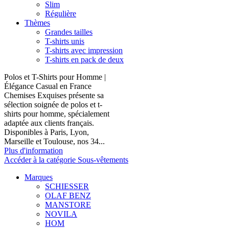
Slim
Régulière
Thèmes
Grandes tailles
T-shirts unis
T-shirts avec impression
T-shirts en pack de deux
Polos et T-Shirts pour Homme |
Élégance Casual en France
Chemises Exquises présente sa
sélection soignée de polos et t-
shirts pour homme, spécialement
adaptée aux clients français.
Disponibles à Paris, Lyon,
Marseille et Toulouse, nos 34...
Plus d'information
Accéder à la catégorie Sous-vêtements
Marques
SCHIESSER
OLAF BENZ
MANSTORE
NOVILA
HOM