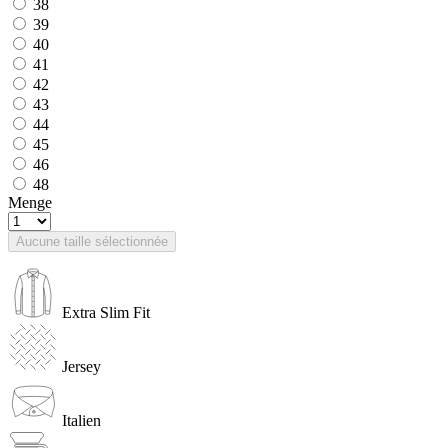
38
39
40
41
42
43
44
45
46
48
Menge
Aucune taille sélectionnée
Extra Slim Fit
Jersey
Italien