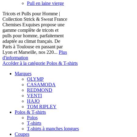
Pull en laine vierge
Tricots et Pulls pour Homme |
Collection Strick & Sweat France
Chemises Exquises propose une
gamme complète de tricots et
pulls pour homme, parfaitement
adaptée au climat français. De
Paris à Toulouse en passant par
Lyon et Marseille, nos 220...
Plus
d'information
Accéder à la catégorie Polos & T-shirts
Marques
OLYMP
CASAMODA
REDMOND
VENTI
HAJO
TOM RIPLEY
Polos & T-shirts
Polos
T-shirts
T-shirts à manches longues
Coupes