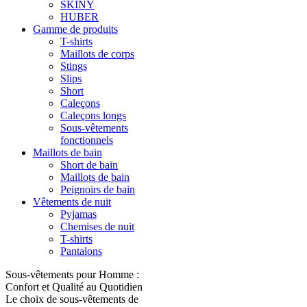
SKINY
HUBER
Gamme de produits
T-shirts
Maillots de corps
Stings
Slips
Short
Caleçons
Caleçons longs
Sous-vêtements
fonctionnels
Maillots de bain
Short de bain
Maillots de bain
Peignoirs de bain
Vêtements de nuit
Pyjamas
Chemises de nuit
T-shirts
Pantalons
Sous-vêtements pour Homme :
Confort et Qualité au Quotidien
Le choix de sous-vêtements de