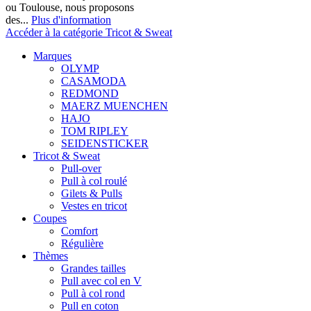
ou Toulouse, nous proposons
des...
Plus d'information
Accéder à la catégorie Tricot & Sweat
Marques
OLYMP
CASAMODA
REDMOND
MAERZ MUENCHEN
HAJO
TOM RIPLEY
SEIDENSTICKER
Tricot & Sweat
Pull-over
Pull à col roulé
Gilets & Pulls
Vestes en tricot
Coupes
Comfort
Régulière
Thèmes
Grandes tailles
Pull avec col en V
Pull à col rond
Pull en coton