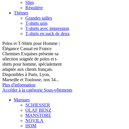
Slim
Régulière
Thèmes
Grandes tailles
T-shirts unis
T-shirts avec impression
T-shirts en pack de deux
Polos et T-Shirts pour Homme |
Élégance Casual en France
Chemises Exquises présente sa
sélection soignée de polos et t-
shirts pour homme, spécialement
adaptée aux clients français.
Disponibles à Paris, Lyon,
Marseille et Toulouse, nos 34...
Plus d'information
Accéder à la catégorie Sous-vêtements
Marques
SCHIESSER
OLAF BENZ
MANSTORE
NOVILA
HOM