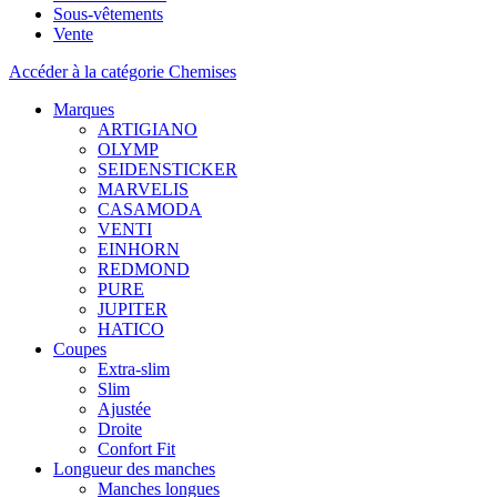
Sous-vêtements
Vente
Accéder à la catégorie Chemises
Marques
ARTIGIANO
OLYMP
SEIDENSTICKER
MARVELIS
CASAMODA
VENTI
EINHORN
REDMOND
PURE
JUPITER
HATICO
Coupes
Extra-slim
Slim
Ajustée
Droite
Confort Fit
Longueur des manches
Manches longues