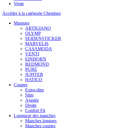
Vente
Accéder à la catégorie Chemises
Marques
ARTIGIANO
OLYMP
SEIDENSTICKER
MARVELIS
CASAMODA
VENTI
EINHORN
REDMOND
PURE
JUPITER
HATICO
Coupes
Extra-slim
Slim
Ajustée
Droite
Confort Fit
Longueur des manches
Manches longues
Manches courtes