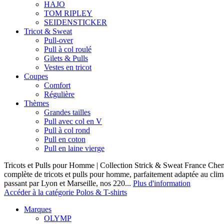
HAJO
TOM RIPLEY
SEIDENSTICKER
Tricot & Sweat
Pull-over
Pull à col roulé
Gilets & Pulls
Vestes en tricot
Coupes
Comfort
Régulière
Thèmes
Grandes tailles
Pull avec col en V
Pull à col rond
Pull en coton
Pull en laine vierge
Tricots et Pulls pour Homme | Collection Strick & Sweat France Ch
complète de tricots et pulls pour homme, parfaitement adaptée au clim
passant par Lyon et Marseille, nos 220...
Plus d'information
Accéder à la catégorie Polos & T-shirts
Marques
OLYMP