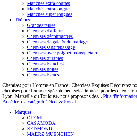
Manches extra courtes
Manches extra longues
Manches super longues
Thèmes
Grandes tailles
Chemises d'affaires
Chemises décontractées
Chemises de gala & de mariage
Chemises sans repassage
Chemises avec poignet mousquetaire
Chemises durables
Chemises blanches
Chemises noires
Chemises bleues
Chemises pour Homme en France | Chemises Exquises Découvrez notre
chemises pour homme, spécialement sélectionnées pour les clients fran
Lyon, Marseille ou Toulouse, nous proposons des...
Plus d'informatio
Accéder à la catégorie Tricot & Sweat
Marques
OLYMP
CASAMODA
REDMOND
MAERZ MUENCHEN