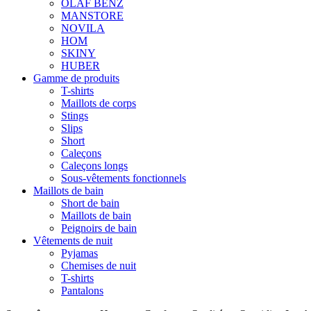
OLAF BENZ
MANSTORE
NOVILA
HOM
SKINY
HUBER
Gamme de produits
T-shirts
Maillots de corps
Stings
Slips
Short
Caleçons
Caleçons longs
Sous-vêtements fonctionnels
Maillots de bain
Short de bain
Maillots de bain
Peignoirs de bain
Vêtements de nuit
Pyjamas
Chemises de nuit
T-shirts
Pantalons