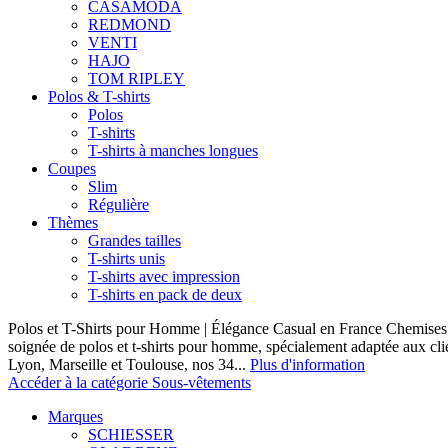
CASAMODA
REDMOND
VENTI
HAJO
TOM RIPLEY
Polos & T-shirts
Polos
T-shirts
T-shirts à manches longues
Coupes
Slim
Régulière
Thèmes
Grandes tailles
T-shirts unis
T-shirts avec impression
T-shirts en pack de deux
Polos et T-Shirts pour Homme | Élégance Casual en France Chemises 
soignée de polos et t-shirts pour homme, spécialement adaptée aux clie
Lyon, Marseille et Toulouse, nos 34...
Plus d'information
Accéder à la catégorie Sous-vêtements
Marques
SCHIESSER