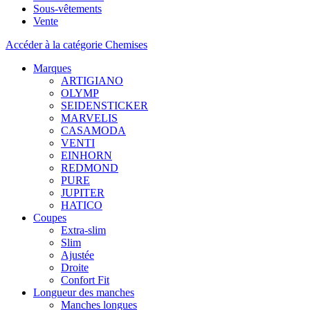
Sous-vêtements
Vente
Accéder à la catégorie Chemises
Marques
ARTIGIANO
OLYMP
SEIDENSTICKER
MARVELIS
CASAMODA
VENTI
EINHORN
REDMOND
PURE
JUPITER
HATICO
Coupes
Extra-slim
Slim
Ajustée
Droite
Confort Fit
Longueur des manches
Manches longues