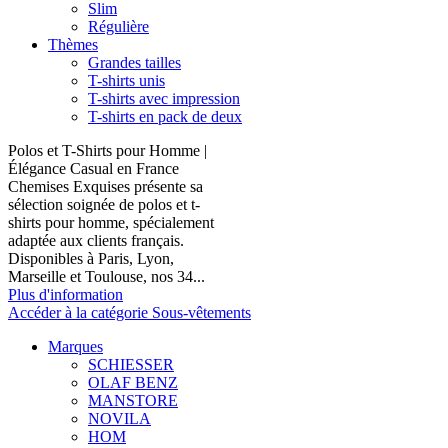
Slim
Régulière
Thèmes
Grandes tailles
T-shirts unis
T-shirts avec impression
T-shirts en pack de deux
Polos et T-Shirts pour Homme |
Élégance Casual en France
Chemises Exquises présente sa
sélection soignée de polos et t-
shirts pour homme, spécialement
adaptée aux clients français.
Disponibles à Paris, Lyon,
Marseille et Toulouse, nos 34...
Plus d'information
Accéder à la catégorie Sous-vêtements
Marques
SCHIESSER
OLAF BENZ
MANSTORE
NOVILA
HOM