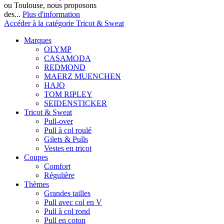
ou Toulouse, nous proposons
des...
Plus d'information
Accéder à la catégorie Tricot & Sweat
Marques
OLYMP
CASAMODA
REDMOND
MAERZ MUENCHEN
HAJO
TOM RIPLEY
SEIDENSTICKER
Tricot & Sweat
Pull-over
Pull à col roulé
Gilets & Pulls
Vestes en tricot
Coupes
Comfort
Régulière
Thèmes
Grandes tailles
Pull avec col en V
Pull à col rond
Pull en coton