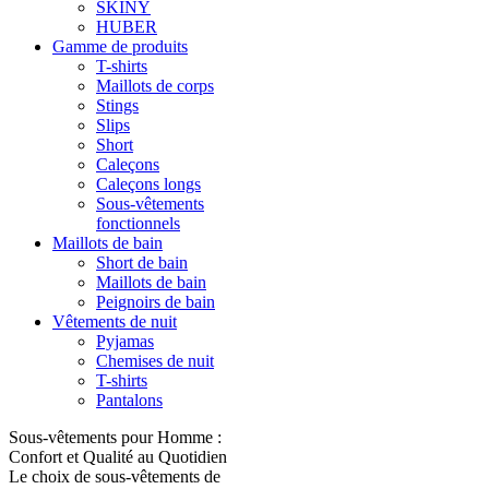
SKINY
HUBER
Gamme de produits
T-shirts
Maillots de corps
Stings
Slips
Short
Caleçons
Caleçons longs
Sous-vêtements
fonctionnels
Maillots de bain
Short de bain
Maillots de bain
Peignoirs de bain
Vêtements de nuit
Pyjamas
Chemises de nuit
T-shirts
Pantalons
Sous-vêtements pour Homme :
Confort et Qualité au Quotidien
Le choix de sous-vêtements de