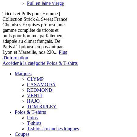
Pull en laine vierge
Tricots et Pulls pour Homme |
Collection Strick & Sweat France
Chemises Exquises propose une
gamme complète de tricots et
pulls pour homme, parfaitement
adaptée au climat français. De
Paris à Toulouse en passant par
Lyon et Marseille, nos 220...
Plus
d'information
Accéder à la catégorie Polos & T-shirts
Marques
OLYMP
CASAMODA
REDMOND
VENTI
HAJO
TOM RIPLEY
Polos & T-shirts
Polos
T-shirts
T-shirts à manches longues
Coupes