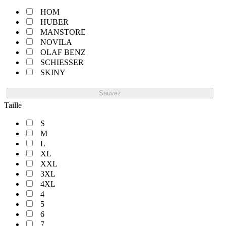
HOM
HUBER
MANSTORE
NOVILA
OLAF BENZ
SCHIESSER
SKINY
Sauvez
Taille
S
M
L
XL
XXL
3XL
4XL
4
5
6
7