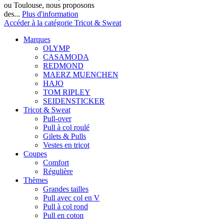
ou Toulouse, nous proposons
des...
Plus d'information
Accéder à la catégorie Tricot & Sweat
Marques
OLYMP
CASAMODA
REDMOND
MAERZ MUENCHEN
HAJO
TOM RIPLEY
SEIDENSTICKER
Tricot & Sweat
Pull-over
Pull à col roulé
Gilets & Pulls
Vestes en tricot
Coupes
Comfort
Régulière
Thèmes
Grandes tailles
Pull avec col en V
Pull à col rond
Pull en coton