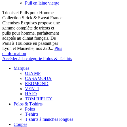
Pull en laine vierge
Tricots et Pulls pour Homme |
Collection Strick & Sweat France
Chemises Exquises propose une
gamme complète de tricots et
pulls pour homme, parfaitement
adaptée au climat français. De
Paris à Toulouse en passant par
Lyon et Marseille, nos 220...
Plus
d'information
Accéder à la catégorie Polos & T-shirts
Marques
OLYMP
CASAMODA
REDMOND
VENTI
HAJO
TOM RIPLEY
Polos & T-shirts
Polos
T-shirts
T-shirts à manches longues
Coupes