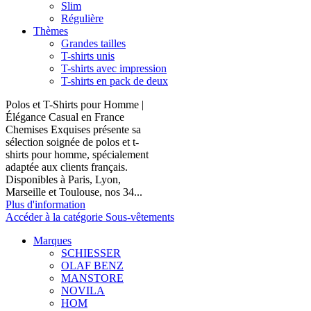
Slim
Régulière
Thèmes
Grandes tailles
T-shirts unis
T-shirts avec impression
T-shirts en pack de deux
Polos et T-Shirts pour Homme |
Élégance Casual en France
Chemises Exquises présente sa
sélection soignée de polos et t-
shirts pour homme, spécialement
adaptée aux clients français.
Disponibles à Paris, Lyon,
Marseille et Toulouse, nos 34...
Plus d'information
Accéder à la catégorie Sous-vêtements
Marques
SCHIESSER
OLAF BENZ
MANSTORE
NOVILA
HOM