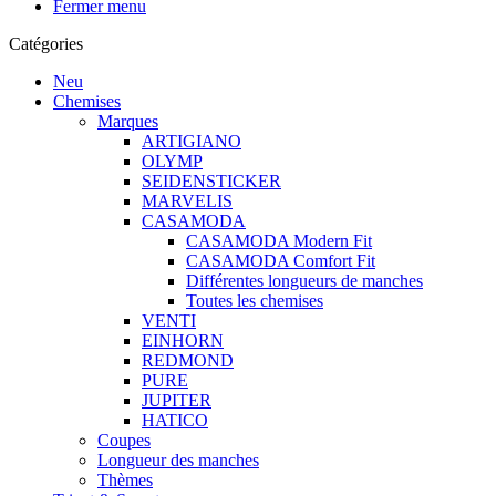
Fermer menu
Catégories
Neu
Chemises
Marques
ARTIGIANO
OLYMP
SEIDENSTICKER
MARVELIS
CASAMODA
CASAMODA Modern Fit
CASAMODA Comfort Fit
Différentes longueurs de manches
Toutes les chemises
VENTI
EINHORN
REDMOND
PURE
JUPITER
HATICO
Coupes
Longueur des manches
Thèmes