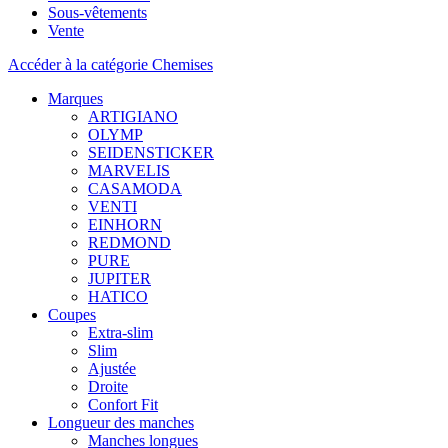
Sous-vêtements
Vente
Accéder à la catégorie Chemises
Marques
ARTIGIANO
OLYMP
SEIDENSTICKER
MARVELIS
CASAMODA
VENTI
EINHORN
REDMOND
PURE
JUPITER
HATICO
Coupes
Extra-slim
Slim
Ajustée
Droite
Confort Fit
Longueur des manches
Manches longues