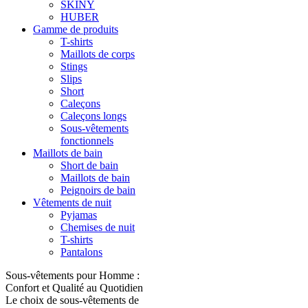
SKINY
HUBER
Gamme de produits
T-shirts
Maillots de corps
Stings
Slips
Short
Caleçons
Caleçons longs
Sous-vêtements
fonctionnels
Maillots de bain
Short de bain
Maillots de bain
Peignoirs de bain
Vêtements de nuit
Pyjamas
Chemises de nuit
T-shirts
Pantalons
Sous-vêtements pour Homme :
Confort et Qualité au Quotidien
Le choix de sous-vêtements de