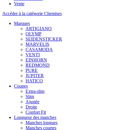
Vente
Accéder à la catégorie Chemises
Marques
ARTIGIANO
OLYMP
SEIDENSTICKER
MARVELIS
CASAMODA
VENTI
EINHORN
REDMOND
PURE
JUPITER
HATICO
Coupes
Extra-slim
Slim
Ajustée
Droite
Confort Fit
Longueur des manches
Manches longues
Manches courtes