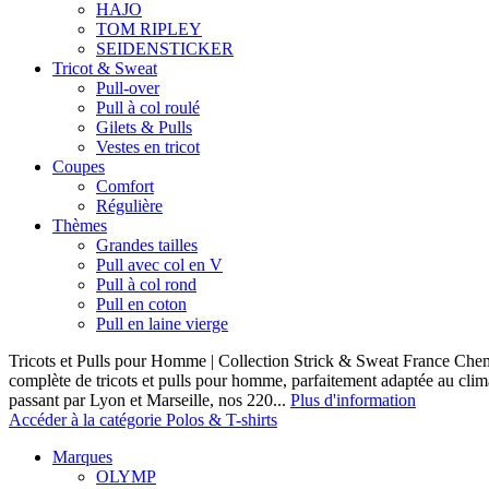
HAJO
TOM RIPLEY
SEIDENSTICKER
Tricot & Sweat
Pull-over
Pull à col roulé
Gilets & Pulls
Vestes en tricot
Coupes
Comfort
Régulière
Thèmes
Grandes tailles
Pull avec col en V
Pull à col rond
Pull en coton
Pull en laine vierge
Tricots et Pulls pour Homme | Collection Strick & Sweat France Ch
complète de tricots et pulls pour homme, parfaitement adaptée au clim
passant par Lyon et Marseille, nos 220...
Plus d'information
Accéder à la catégorie Polos & T-shirts
Marques
OLYMP