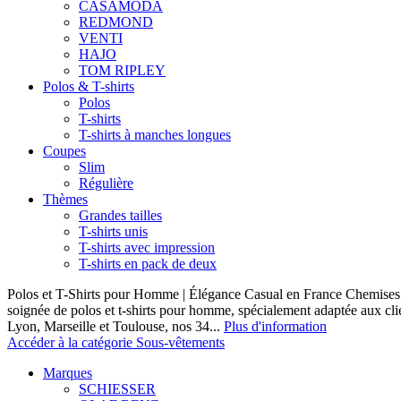
CASAMODA
REDMOND
VENTI
HAJO
TOM RIPLEY
Polos & T-shirts
Polos
T-shirts
T-shirts à manches longues
Coupes
Slim
Régulière
Thèmes
Grandes tailles
T-shirts unis
T-shirts avec impression
T-shirts en pack de deux
Polos et T-Shirts pour Homme | Élégance Casual en France Chemises 
soignée de polos et t-shirts pour homme, spécialement adaptée aux clie
Lyon, Marseille et Toulouse, nos 34...
Plus d'information
Accéder à la catégorie Sous-vêtements
Marques
SCHIESSER