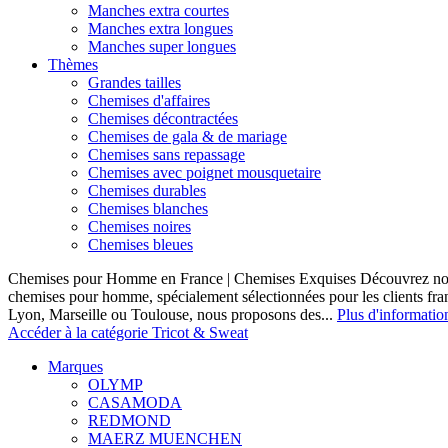
Manches extra courtes
Manches extra longues
Manches super longues
Thèmes
Grandes tailles
Chemises d'affaires
Chemises décontractées
Chemises de gala & de mariage
Chemises sans repassage
Chemises avec poignet mousquetaire
Chemises durables
Chemises blanches
Chemises noires
Chemises bleues
Chemises pour Homme en France | Chemises Exquises Découvrez notre
chemises pour homme, spécialement sélectionnées pour les clients fran
Lyon, Marseille ou Toulouse, nous proposons des...
Plus d'informatio
Accéder à la catégorie Tricot & Sweat
Marques
OLYMP
CASAMODA
REDMOND
MAERZ MUENCHEN