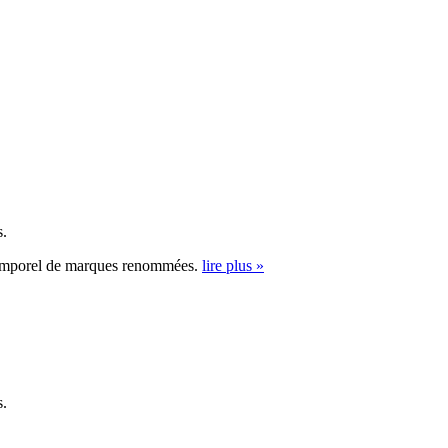
s.
intemporel de marques renommées.
lire plus »
s.