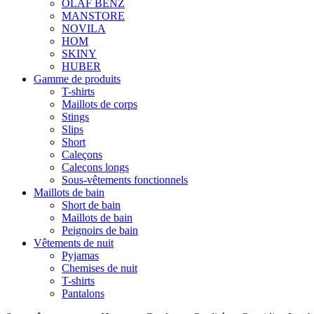
OLAF BENZ
MANSTORE
NOVILA
HOM
SKINY
HUBER
Gamme de produits
T-shirts
Maillots de corps
Stings
Slips
Short
Caleçons
Caleçons longs
Sous-vêtements fonctionnels
Maillots de bain
Short de bain
Maillots de bain
Peignoirs de bain
Vêtements de nuit
Pyjamas
Chemises de nuit
T-shirts
Pantalons