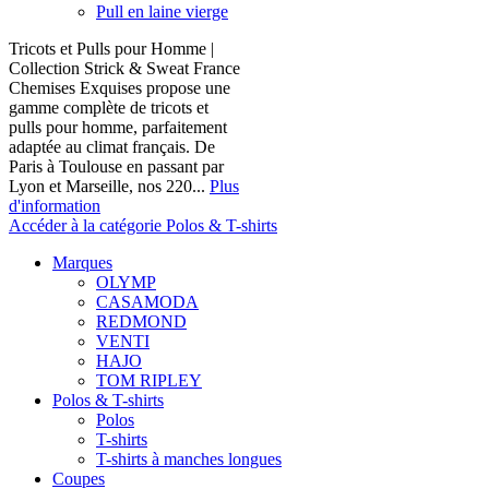
Pull en laine vierge
Tricots et Pulls pour Homme |
Collection Strick & Sweat France
Chemises Exquises propose une
gamme complète de tricots et
pulls pour homme, parfaitement
adaptée au climat français. De
Paris à Toulouse en passant par
Lyon et Marseille, nos 220...
Plus
d'information
Accéder à la catégorie Polos & T-shirts
Marques
OLYMP
CASAMODA
REDMOND
VENTI
HAJO
TOM RIPLEY
Polos & T-shirts
Polos
T-shirts
T-shirts à manches longues
Coupes