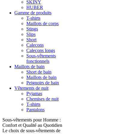
SKINY
HUBER
Gamme de produits
T-shirts
Maillots de corps
Stings
Slips
Short
Caleçons
Caleçons longs
Sous-vêtements
fonctionnels
Maillots de bain
Short de bain
Maillots de bain
Peignoirs de bain
Vêtements de nuit
Pyjamas
Chemises de nuit
T-shirts
Pantalons
Sous-vêtements pour Homme :
Confort et Qualité au Quotidien
Le choix de sous-vêtements de