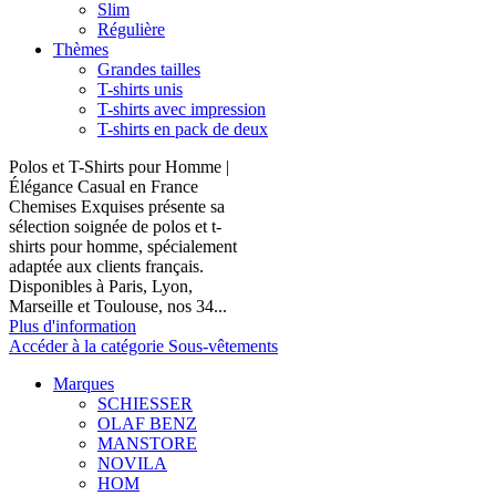
Slim
Régulière
Thèmes
Grandes tailles
T-shirts unis
T-shirts avec impression
T-shirts en pack de deux
Polos et T-Shirts pour Homme |
Élégance Casual en France
Chemises Exquises présente sa
sélection soignée de polos et t-
shirts pour homme, spécialement
adaptée aux clients français.
Disponibles à Paris, Lyon,
Marseille et Toulouse, nos 34...
Plus d'information
Accéder à la catégorie Sous-vêtements
Marques
SCHIESSER
OLAF BENZ
MANSTORE
NOVILA
HOM