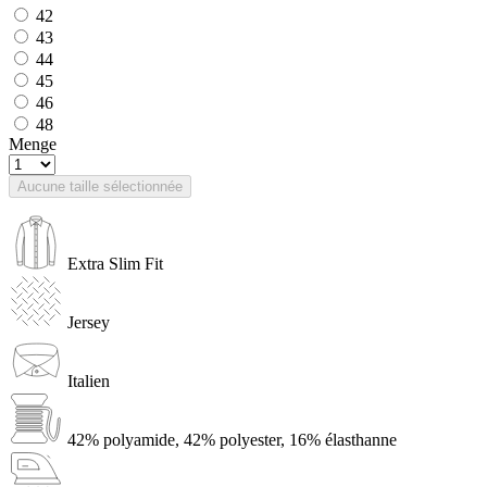
42
43
44
45
46
48
Menge
Aucune taille sélectionnée
Extra Slim Fit
Jersey
Italien
42% polyamide, 42% polyester, 16% élasthanne