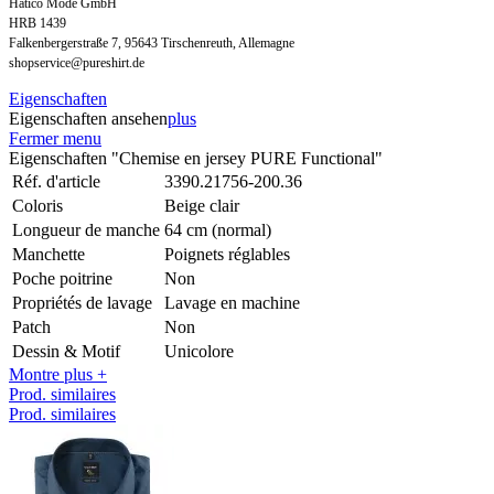
Hatico Mode GmbH
HRB 1439
Falkenbergerstraße 7, 95643 Tirschenreuth, Allemagne
shopservice@pureshirt.de
Eigenschaften
Eigenschaften ansehen
plus
Fermer menu
Eigenschaften "Chemise en jersey PURE Functional"
Réf. d'article
3390.21756-200.36
Coloris
Beige clair
Longueur de manche
64 cm (normal)
Manchette
Poignets réglables
Poche poitrine
Non
Propriétés de lavage
Lavage en machine
Patch
Non
Dessin & Motif
Unicolore
Montre plus +
Prod. similaires
Prod. similaires