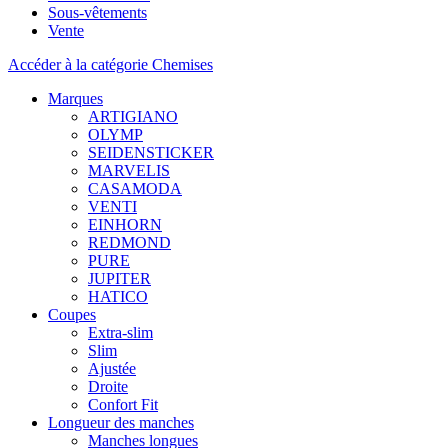
Sous-vêtements
Vente
Accéder à la catégorie Chemises
Marques
ARTIGIANO
OLYMP
SEIDENSTICKER
MARVELIS
CASAMODA
VENTI
EINHORN
REDMOND
PURE
JUPITER
HATICO
Coupes
Extra-slim
Slim
Ajustée
Droite
Confort Fit
Longueur des manches
Manches longues