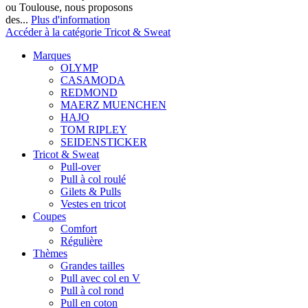
ou Toulouse, nous proposons
des...
Plus d'information
Accéder à la catégorie Tricot & Sweat
Marques
OLYMP
CASAMODA
REDMOND
MAERZ MUENCHEN
HAJO
TOM RIPLEY
SEIDENSTICKER
Tricot & Sweat
Pull-over
Pull à col roulé
Gilets & Pulls
Vestes en tricot
Coupes
Comfort
Régulière
Thèmes
Grandes tailles
Pull avec col en V
Pull à col rond
Pull en coton