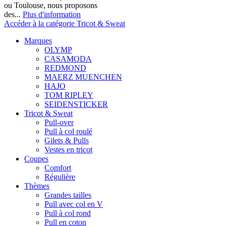
ou Toulouse, nous proposons
des...
Plus d'information
Accéder à la catégorie Tricot & Sweat
Marques
OLYMP
CASAMODA
REDMOND
MAERZ MUENCHEN
HAJO
TOM RIPLEY
SEIDENSTICKER
Tricot & Sweat
Pull-over
Pull à col roulé
Gilets & Pulls
Vestes en tricot
Coupes
Comfort
Régulière
Thèmes
Grandes tailles
Pull avec col en V
Pull à col rond
Pull en coton