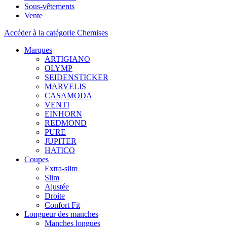
Sous-vêtements
Vente
Accéder à la catégorie Chemises
Marques
ARTIGIANO
OLYMP
SEIDENSTICKER
MARVELIS
CASAMODA
VENTI
EINHORN
REDMOND
PURE
JUPITER
HATICO
Coupes
Extra-slim
Slim
Ajustée
Droite
Confort Fit
Longueur des manches
Manches longues