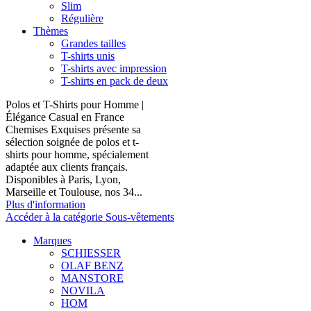
Slim
Régulière
Thèmes
Grandes tailles
T-shirts unis
T-shirts avec impression
T-shirts en pack de deux
Polos et T-Shirts pour Homme |
Élégance Casual en France
Chemises Exquises présente sa
sélection soignée de polos et t-
shirts pour homme, spécialement
adaptée aux clients français.
Disponibles à Paris, Lyon,
Marseille et Toulouse, nos 34...
Plus d'information
Accéder à la catégorie Sous-vêtements
Marques
SCHIESSER
OLAF BENZ
MANSTORE
NOVILA
HOM