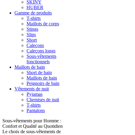
SKINY
HUBER
Gamme de produits
T-shirts
Maillots de corps
Stings
Slips
Short
Caleçons
Caleçons longs
Sous-vêtements
fonctionnels
Maillots de bain
Short de bain
Maillots de bain
Peignoirs de bain
Vêtements de nuit
Pyjamas
Chemises de nuit
T-shirts
Pantalons
Sous-vêtements pour Homme :
Confort et Qualité au Quotidien
Le choix de sous-vêtements de