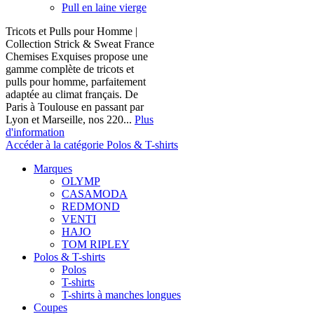
Pull en laine vierge
Tricots et Pulls pour Homme |
Collection Strick & Sweat France
Chemises Exquises propose une
gamme complète de tricots et
pulls pour homme, parfaitement
adaptée au climat français. De
Paris à Toulouse en passant par
Lyon et Marseille, nos 220...
Plus
d'information
Accéder à la catégorie Polos & T-shirts
Marques
OLYMP
CASAMODA
REDMOND
VENTI
HAJO
TOM RIPLEY
Polos & T-shirts
Polos
T-shirts
T-shirts à manches longues
Coupes