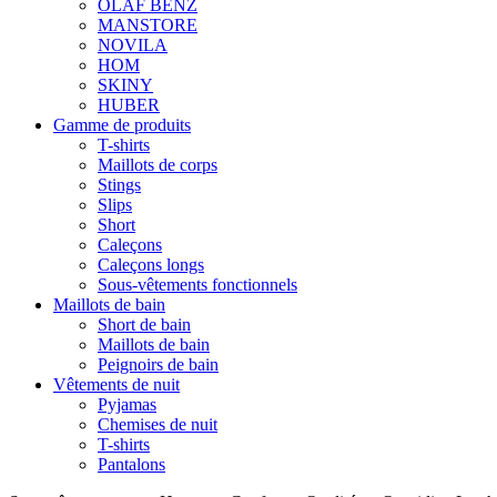
OLAF BENZ
MANSTORE
NOVILA
HOM
SKINY
HUBER
Gamme de produits
T-shirts
Maillots de corps
Stings
Slips
Short
Caleçons
Caleçons longs
Sous-vêtements fonctionnels
Maillots de bain
Short de bain
Maillots de bain
Peignoirs de bain
Vêtements de nuit
Pyjamas
Chemises de nuit
T-shirts
Pantalons