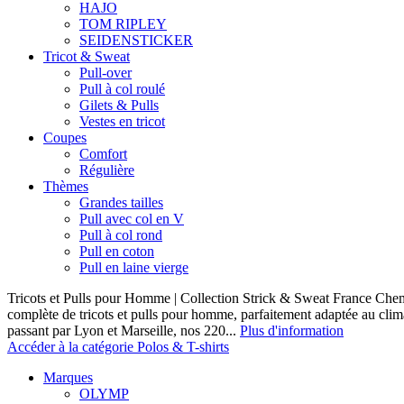
HAJO
TOM RIPLEY
SEIDENSTICKER
Tricot & Sweat
Pull-over
Pull à col roulé
Gilets & Pulls
Vestes en tricot
Coupes
Comfort
Régulière
Thèmes
Grandes tailles
Pull avec col en V
Pull à col rond
Pull en coton
Pull en laine vierge
Tricots et Pulls pour Homme | Collection Strick & Sweat France Ch
complète de tricots et pulls pour homme, parfaitement adaptée au clim
passant par Lyon et Marseille, nos 220...
Plus d'information
Accéder à la catégorie Polos & T-shirts
Marques
OLYMP