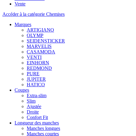
Vente
Accéder à la catégorie Chemises
Marques
ARTIGIANO
OLYMP
SEIDENSTICKER
MARVELIS
CASAMODA
VENTI
EINHORN
REDMOND
PURE
JUPITER
HATICO
Coupes
Extra-slim
Slim
Ajustée
Droite
Confort Fit
Longueur des manches
Manches longues
Manches courtes