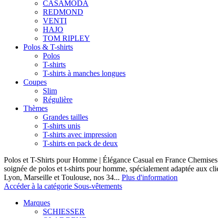
CASAMODA
REDMOND
VENTI
HAJO
TOM RIPLEY
Polos & T-shirts
Polos
T-shirts
T-shirts à manches longues
Coupes
Slim
Régulière
Thèmes
Grandes tailles
T-shirts unis
T-shirts avec impression
T-shirts en pack de deux
Polos et T-Shirts pour Homme | Élégance Casual en France Chemises 
soignée de polos et t-shirts pour homme, spécialement adaptée aux clie
Lyon, Marseille et Toulouse, nos 34...
Plus d'information
Accéder à la catégorie Sous-vêtements
Marques
SCHIESSER