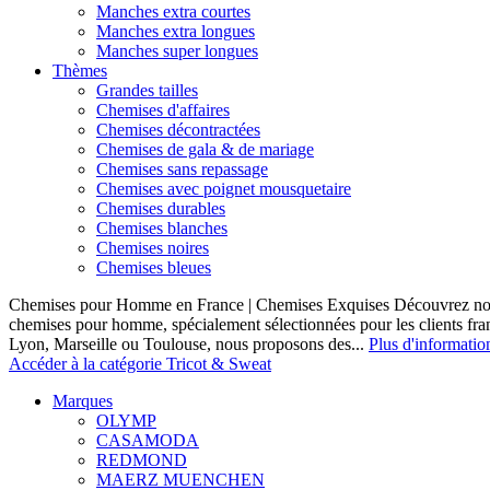
Manches extra courtes
Manches extra longues
Manches super longues
Thèmes
Grandes tailles
Chemises d'affaires
Chemises décontractées
Chemises de gala & de mariage
Chemises sans repassage
Chemises avec poignet mousquetaire
Chemises durables
Chemises blanches
Chemises noires
Chemises bleues
Chemises pour Homme en France | Chemises Exquises Découvrez notre
chemises pour homme, spécialement sélectionnées pour les clients fran
Lyon, Marseille ou Toulouse, nous proposons des...
Plus d'informatio
Accéder à la catégorie Tricot & Sweat
Marques
OLYMP
CASAMODA
REDMOND
MAERZ MUENCHEN