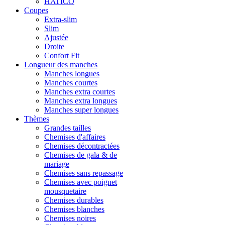
HATICO
Coupes
Extra-slim
Slim
Ajustée
Droite
Confort Fit
Longueur des manches
Manches longues
Manches courtes
Manches extra courtes
Manches extra longues
Manches super longues
Thèmes
Grandes tailles
Chemises d'affaires
Chemises décontractées
Chemises de gala & de
mariage
Chemises sans repassage
Chemises avec poignet
mousquetaire
Chemises durables
Chemises blanches
Chemises noires