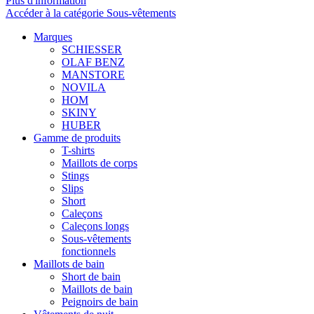
Plus d'information
Accéder à la catégorie Sous-vêtements
Marques
SCHIESSER
OLAF BENZ
MANSTORE
NOVILA
HOM
SKINY
HUBER
Gamme de produits
T-shirts
Maillots de corps
Stings
Slips
Short
Caleçons
Caleçons longs
Sous-vêtements
fonctionnels
Maillots de bain
Short de bain
Maillots de bain
Peignoirs de bain