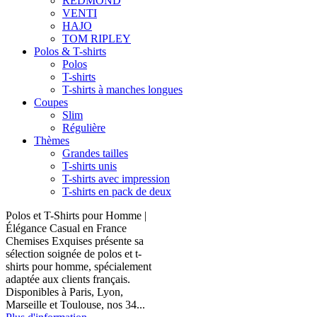
REDMOND
VENTI
HAJO
TOM RIPLEY
Polos & T-shirts
Polos
T-shirts
T-shirts à manches longues
Coupes
Slim
Régulière
Thèmes
Grandes tailles
T-shirts unis
T-shirts avec impression
T-shirts en pack de deux
Polos et T-Shirts pour Homme |
Élégance Casual en France
Chemises Exquises présente sa
sélection soignée de polos et t-
shirts pour homme, spécialement
adaptée aux clients français.
Disponibles à Paris, Lyon,
Marseille et Toulouse, nos 34...