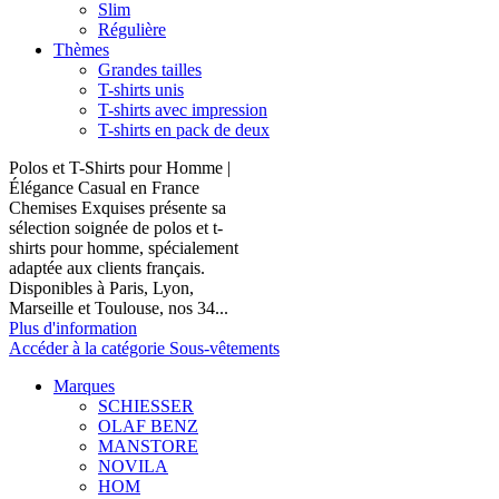
Slim
Régulière
Thèmes
Grandes tailles
T-shirts unis
T-shirts avec impression
T-shirts en pack de deux
Polos et T-Shirts pour Homme |
Élégance Casual en France
Chemises Exquises présente sa
sélection soignée de polos et t-
shirts pour homme, spécialement
adaptée aux clients français.
Disponibles à Paris, Lyon,
Marseille et Toulouse, nos 34...
Plus d'information
Accéder à la catégorie Sous-vêtements
Marques
SCHIESSER
OLAF BENZ
MANSTORE
NOVILA
HOM