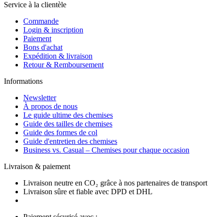
Service à la clientèle
Commande
Login & inscription
Paiement
Bons d'achat
Expédition & livraison
Retour & Remboursement
Informations
Newsletter
À propos de nous
Le guide ultime des chemises
Guide des tailles de chemises
Guide des formes de col
Guide d'entretien des chemises
Business vs. Casual – Chemises pour chaque occasion
Livraison & paiement
Livraison neutre en CO₂ grâce à nos partenaires de transport
Livraison sûre et fiable avec DPD et DHL
Paiement sécurisé avec :