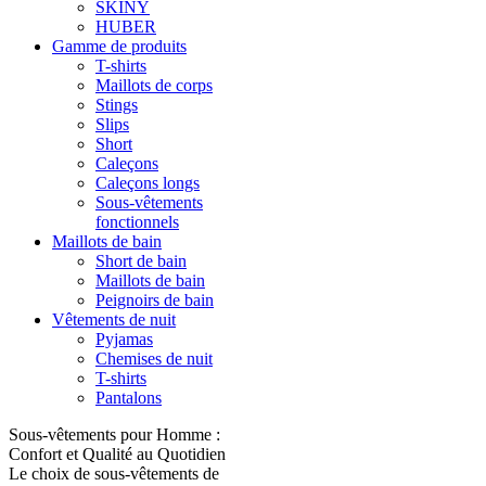
SKINY
HUBER
Gamme de produits
T-shirts
Maillots de corps
Stings
Slips
Short
Caleçons
Caleçons longs
Sous-vêtements
fonctionnels
Maillots de bain
Short de bain
Maillots de bain
Peignoirs de bain
Vêtements de nuit
Pyjamas
Chemises de nuit
T-shirts
Pantalons
Sous-vêtements pour Homme :
Confort et Qualité au Quotidien
Le choix de sous-vêtements de