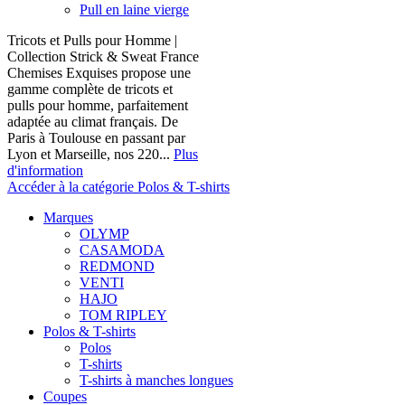
Pull en laine vierge
Tricots et Pulls pour Homme |
Collection Strick & Sweat France
Chemises Exquises propose une
gamme complète de tricots et
pulls pour homme, parfaitement
adaptée au climat français. De
Paris à Toulouse en passant par
Lyon et Marseille, nos 220...
Plus
d'information
Accéder à la catégorie Polos & T-shirts
Marques
OLYMP
CASAMODA
REDMOND
VENTI
HAJO
TOM RIPLEY
Polos & T-shirts
Polos
T-shirts
T-shirts à manches longues
Coupes