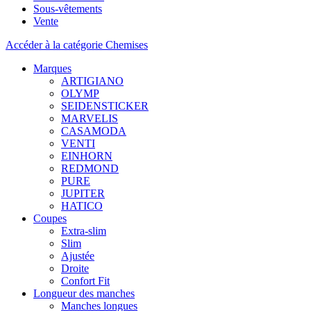
Sous-vêtements
Vente
Accéder à la catégorie Chemises
Marques
ARTIGIANO
OLYMP
SEIDENSTICKER
MARVELIS
CASAMODA
VENTI
EINHORN
REDMOND
PURE
JUPITER
HATICO
Coupes
Extra-slim
Slim
Ajustée
Droite
Confort Fit
Longueur des manches
Manches longues