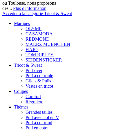
ou Toulouse, nous proposons
des...
Plus d'information
Accéder à la catégorie Tricot & Sweat
Marques
OLYMP
CASAMODA
REDMOND
MAERZ MUENCHEN
HAJO
TOM RIPLEY
SEIDENSTICKER
Tricot & Sweat
Pull-over
Pull à col roulé
Gilets & Pulls
Vestes en tricot
Coupes
Comfort
Régulière
Thèmes
Grandes tailles
Pull avec col en V
Pull à col rond
Pull en coton