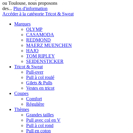
ou Toulouse, nous proposons
des...
Plus d'information
Accéder à la catégorie Tricot & Sweat
Marques
OLYMP
CASAMODA
REDMOND
MAERZ MUENCHEN
HAJO
TOM RIPLEY
SEIDENSTICKER
Tricot & Sweat
Pull-over
Pull à col roulé
Gilets & Pulls
Vestes en tricot
Coupes
Comfort
Régulière
Thèmes
Grandes tailles
Pull avec col en V
Pull à col rond
Pull en coton