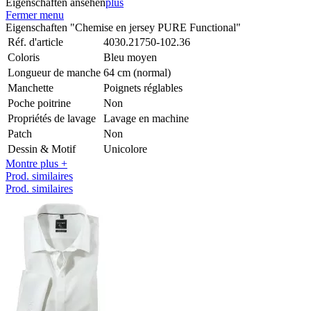
Eigenschaften ansehen
plus
Fermer menu
Eigenschaften "Chemise en jersey PURE Functional"
Réf. d'article
4030.21750-102.36
Coloris
Bleu moyen
Longueur de manche
64 cm (normal)
Manchette
Poignets réglables
Poche poitrine
Non
Propriétés de lavage
Lavage en machine
Patch
Non
Dessin & Motif
Unicolore
Montre plus +
Prod. similaires
Prod. similaires