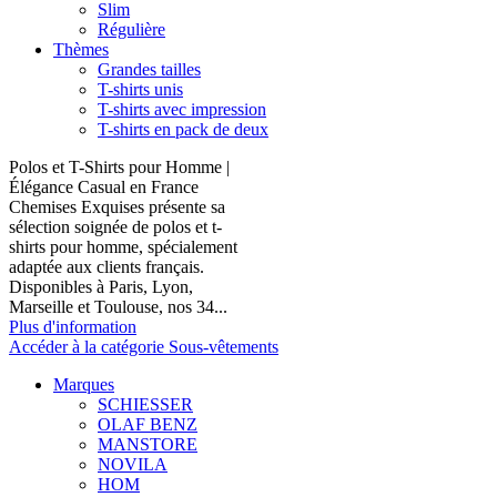
Slim
Régulière
Thèmes
Grandes tailles
T-shirts unis
T-shirts avec impression
T-shirts en pack de deux
Polos et T-Shirts pour Homme |
Élégance Casual en France
Chemises Exquises présente sa
sélection soignée de polos et t-
shirts pour homme, spécialement
adaptée aux clients français.
Disponibles à Paris, Lyon,
Marseille et Toulouse, nos 34...
Plus d'information
Accéder à la catégorie Sous-vêtements
Marques
SCHIESSER
OLAF BENZ
MANSTORE
NOVILA
HOM