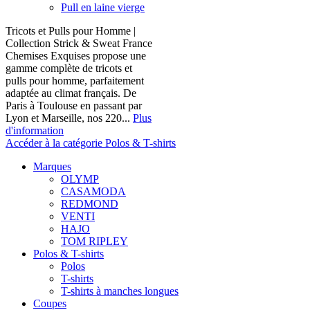
Pull en laine vierge
Tricots et Pulls pour Homme |
Collection Strick & Sweat France
Chemises Exquises propose une
gamme complète de tricots et
pulls pour homme, parfaitement
adaptée au climat français. De
Paris à Toulouse en passant par
Lyon et Marseille, nos 220...
Plus
d'information
Accéder à la catégorie Polos & T-shirts
Marques
OLYMP
CASAMODA
REDMOND
VENTI
HAJO
TOM RIPLEY
Polos & T-shirts
Polos
T-shirts
T-shirts à manches longues
Coupes