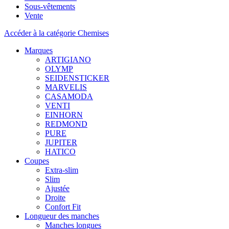
Sous-vêtements
Vente
Accéder à la catégorie Chemises
Marques
ARTIGIANO
OLYMP
SEIDENSTICKER
MARVELIS
CASAMODA
VENTI
EINHORN
REDMOND
PURE
JUPITER
HATICO
Coupes
Extra-slim
Slim
Ajustée
Droite
Confort Fit
Longueur des manches
Manches longues