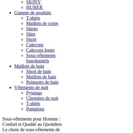
SKINY
HUBER
Gamme de produits
T-shirts
Maillots de corps
Stings
Slips
Short
Caleçons
Caleçons longs
Sous-vêtements
fonctionnels
Maillots de bain
Short de bain
Maillots de bain
Peignoirs de bain
Vêtements de nuit
Pyjamas
Chemises de nuit
T-shirts
Pantalons
Sous-vêtements pour Homme :
Confort et Qualité au Quotidien
Le choix de sous-vêtements de