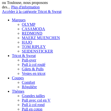
ou Toulouse, nous proposons
des...
Plus d'information
Accéder à la catégorie Tricot & Sweat
Marques
OLYMP
CASAMODA
REDMOND
MAERZ MUENCHEN
HAJO
TOM RIPLEY
SEIDENSTICKER
Tricot & Sweat
Pull-over
Pull à col roulé
Gilets & Pulls
Vestes en tricot
Coupes
Comfort
Régulière
Thèmes
Grandes tailles
Pull avec col en V
Pull à col rond
Pull en coton