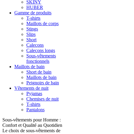
SKINY
HUBER
Gamme de produits
T-shirts
Maillots de corps
Stings
Slips
Short
Caleçons
Caleçons longs
Sous-vêtements
fonctionnels
Maillots de bain
Short de bain
Maillots de bain
Peignoirs de bain
Vêtements de nuit
Pyjamas
Chemises de nuit
T-shirts
Pantalons
Sous-vêtements pour Homme :
Confort et Qualité au Quotidien
Le choix de sous-vêtements de