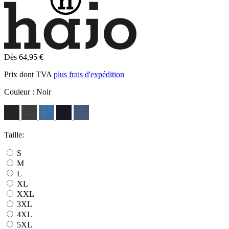
Dès 64,95 €
Prix dont TVA
plus frais d'expédition
Couleur :
Noir
Taille:
S
M
L
XL
XXL
3XL
4XL
5XL