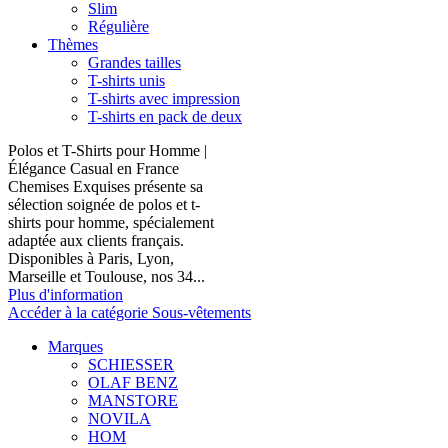
Slim
Régulière
Thèmes
Grandes tailles
T-shirts unis
T-shirts avec impression
T-shirts en pack de deux
Polos et T-Shirts pour Homme |
Élégance Casual en France
Chemises Exquises présente sa
sélection soignée de polos et t-
shirts pour homme, spécialement
adaptée aux clients français.
Disponibles à Paris, Lyon,
Marseille et Toulouse, nos 34...
Plus d'information
Accéder à la catégorie Sous-vêtements
Marques
SCHIESSER
OLAF BENZ
MANSTORE
NOVILA
HOM