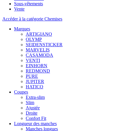
Sous-vêtements
Vente
Accéder à la catégorie Chemises
Marques
ARTIGIANO
OLYMP
SEIDENSTICKER
MARVELIS
CASAMODA
VENTI
EINHORN
REDMOND
PURE
JUPITER
HATICO
Coupes
Extra-slim
Slim
Ajustée
Droite
Confort Fit
Longueur des manches
Manches longues