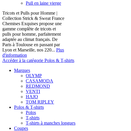
Pull en laine vierge
Tricots et Pulls pour Homme |
Collection Strick & Sweat France
Chemises Exquises propose une
gamme complète de tricots et
pulls pour homme, parfaitement
adaptée au climat français. De
Paris à Toulouse en passant par
Lyon et Marseille, nos 220...
Plus
d'information
Accéder à la catégorie Polos & T-shirts
Marques
OLYMP
CASAMODA
REDMOND
VENTI
HAJO
TOM RIPLEY
Polos & T-shirts
Polos
T-shirts
T-shirts à manches longues
Coupes