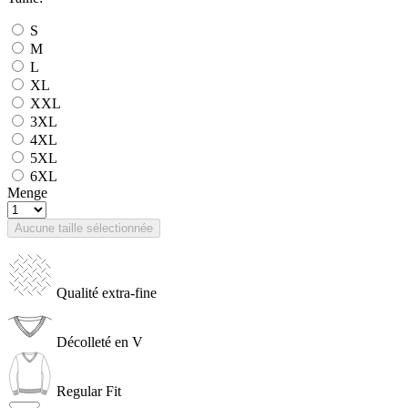
S
M
L
XL
XXL
3XL
4XL
5XL
6XL
Menge
Aucune taille sélectionnée
Qualité extra-fine
Décolleté en V
Regular Fit