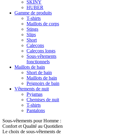
SKINY
HUBER
Gamme de produits
T-shirts
Maillots de corps
Stings
Slips
Short
Caleçons
Caleçons longs
Sous-vêtements
fonctionnels
Maillots de bain
Short de bain
Maillots de bain
Peignoirs de bain
Vêtements de nuit
Pyjamas
Chemises de nuit
T-shirts
Pantalons
Sous-vêtements pour Homme :
Confort et Qualité au Quotidien
Le choix de sous-vêtements de