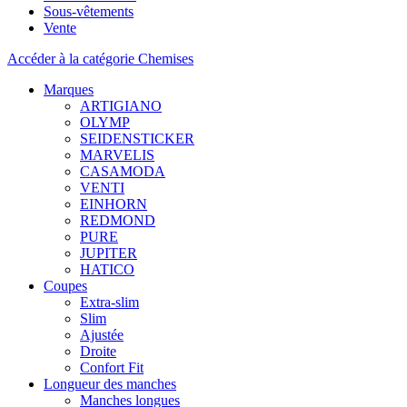
Sous-vêtements
Vente
Accéder à la catégorie Chemises
Marques
ARTIGIANO
OLYMP
SEIDENSTICKER
MARVELIS
CASAMODA
VENTI
EINHORN
REDMOND
PURE
JUPITER
HATICO
Coupes
Extra-slim
Slim
Ajustée
Droite
Confort Fit
Longueur des manches
Manches longues