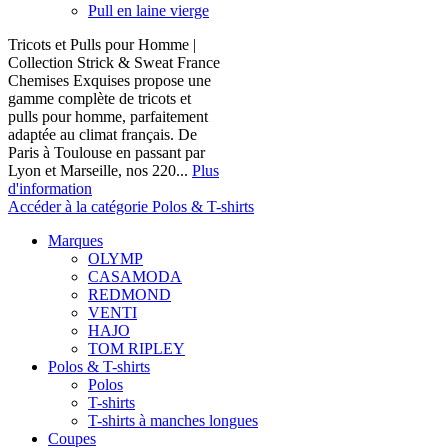
Pull en laine vierge
Tricots et Pulls pour Homme |
Collection Strick & Sweat France
Chemises Exquises propose une
gamme complète de tricots et
pulls pour homme, parfaitement
adaptée au climat français. De
Paris à Toulouse en passant par
Lyon et Marseille, nos 220...
Plus
d'information
Accéder à la catégorie Polos & T-shirts
Marques
OLYMP
CASAMODA
REDMOND
VENTI
HAJO
TOM RIPLEY
Polos & T-shirts
Polos
T-shirts
T-shirts à manches longues
Coupes