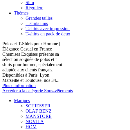
Slim
Régulière
Thèmes
Grandes tailles
T-shirts unis
T-shirts avec impression
T-shirts en pack de deux
Polos et T-Shirts pour Homme |
Élégance Casual en France
Chemises Exquises présente sa
sélection soignée de polos et t-
shirts pour homme, spécialement
adaptée aux clients français.
Disponibles à Paris, Lyon,
Marseille et Toulouse, nos 34...
Plus d'information
Accéder à la catégorie Sous-vêtements
Marques
SCHIESSER
OLAF BENZ
MANSTORE
NOVILA
HOM