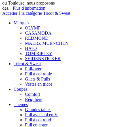
ou Toulouse, nous proposons
des...
Plus d'information
Accéder à la catégorie Tricot & Sweat
Marques
OLYMP
CASAMODA
REDMOND
MAERZ MUENCHEN
HAJO
TOM RIPLEY
SEIDENSTICKER
Tricot & Sweat
Pull-over
Pull à col roulé
Gilets & Pulls
Vestes en tricot
Coupes
Comfort
Régulière
Thèmes
Grandes tailles
Pull avec col en V
Pull à col rond
Pull en coton