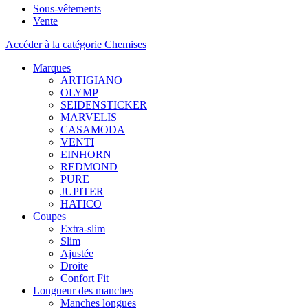
Sous-vêtements
Vente
Accéder à la catégorie Chemises
Marques
ARTIGIANO
OLYMP
SEIDENSTICKER
MARVELIS
CASAMODA
VENTI
EINHORN
REDMOND
PURE
JUPITER
HATICO
Coupes
Extra-slim
Slim
Ajustée
Droite
Confort Fit
Longueur des manches
Manches longues