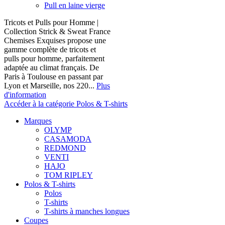
Pull en laine vierge
Tricots et Pulls pour Homme |
Collection Strick & Sweat France
Chemises Exquises propose une
gamme complète de tricots et
pulls pour homme, parfaitement
adaptée au climat français. De
Paris à Toulouse en passant par
Lyon et Marseille, nos 220...
Plus
d'information
Accéder à la catégorie Polos & T-shirts
Marques
OLYMP
CASAMODA
REDMOND
VENTI
HAJO
TOM RIPLEY
Polos & T-shirts
Polos
T-shirts
T-shirts à manches longues
Coupes