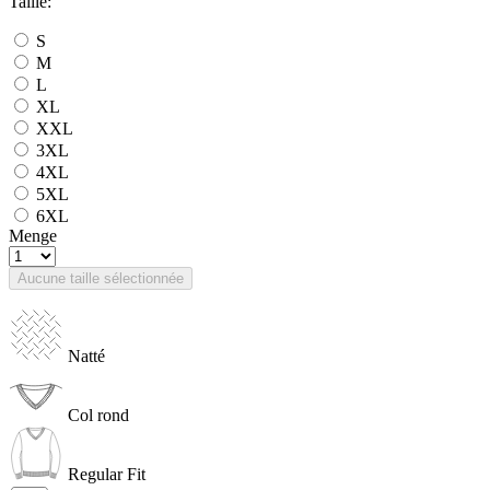
Taille:
S
M
L
XL
XXL
3XL
4XL
5XL
6XL
Menge
Aucune taille sélectionnée
Natté
Col rond
Regular Fit