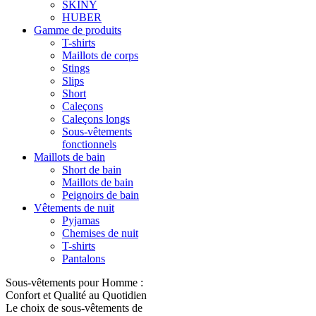
SKINY
HUBER
Gamme de produits
T-shirts
Maillots de corps
Stings
Slips
Short
Caleçons
Caleçons longs
Sous-vêtements
fonctionnels
Maillots de bain
Short de bain
Maillots de bain
Peignoirs de bain
Vêtements de nuit
Pyjamas
Chemises de nuit
T-shirts
Pantalons
Sous-vêtements pour Homme :
Confort et Qualité au Quotidien
Le choix de sous-vêtements de