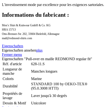
L'investissement mode par excellence pour les exigences sartoriales.
Informations du fabricant :
Men’s Shirt & Knitwear GmbH & Co. KG
HRA 15713
Otto-Brenner-Str. 202, 33604 Bielefeld, Allemagne
mail@redmond-shirts.com
Eigenschaften
Eigenschaften ansehen
plus
Fermer menu
Eigenschaften "Pull-over en maille REDMOND regular fit"
Réf. d'article
628-11.S
Longueur de
Manches longues
manche
Coloris
Marine
STANDARD 100 by OEKO-TEX®
Durabilité
(95.0.3008 HTTI)
Propriétés de
Laver jusqu'à 30 degrés
lavage
Dessin & Motif
Unicolore