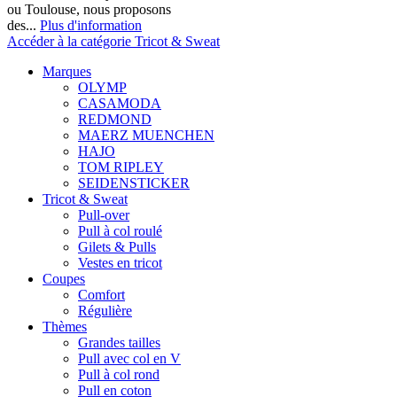
ou Toulouse, nous proposons
des...
Plus d'information
Accéder à la catégorie Tricot & Sweat
Marques
OLYMP
CASAMODA
REDMOND
MAERZ MUENCHEN
HAJO
TOM RIPLEY
SEIDENSTICKER
Tricot & Sweat
Pull-over
Pull à col roulé
Gilets & Pulls
Vestes en tricot
Coupes
Comfort
Régulière
Thèmes
Grandes tailles
Pull avec col en V
Pull à col rond
Pull en coton