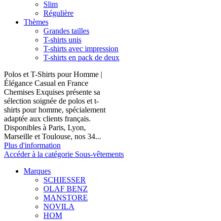
Slim
Régulière
Thèmes
Grandes tailles
T-shirts unis
T-shirts avec impression
T-shirts en pack de deux
Polos et T-Shirts pour Homme |
Élégance Casual en France
Chemises Exquises présente sa
sélection soignée de polos et t-
shirts pour homme, spécialement
adaptée aux clients français.
Disponibles à Paris, Lyon,
Marseille et Toulouse, nos 34...
Plus d'information
Accéder à la catégorie Sous-vêtements
Marques
SCHIESSER
OLAF BENZ
MANSTORE
NOVILA
HOM