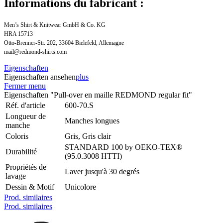
Informations du fabricant :
Men’s Shirt & Knitwear GmbH & Co. KG
HRA 15713
Otto-Brenner-Str. 202, 33604 Bielefeld, Allemagne
mail@redmond-shirts.com
Eigenschaften
Eigenschaften ansehen
plus
Fermer menu
Eigenschaften "Pull-over en maille REDMOND regular fit"
Réf. d'article
600-70.S
Longueur de
Manches longues
manche
Coloris
Gris, Gris clair
STANDARD 100 by OEKO-TEX®
Durabilité
(95.0.3008 HTTI)
Propriétés de
Laver jusqu'à 30 degrés
lavage
Dessin & Motif
Unicolore
Prod. similaires
Prod. similaires