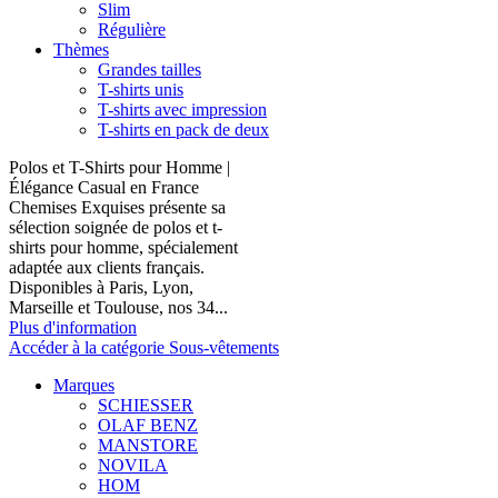
Slim
Régulière
Thèmes
Grandes tailles
T-shirts unis
T-shirts avec impression
T-shirts en pack de deux
Polos et T-Shirts pour Homme |
Élégance Casual en France
Chemises Exquises présente sa
sélection soignée de polos et t-
shirts pour homme, spécialement
adaptée aux clients français.
Disponibles à Paris, Lyon,
Marseille et Toulouse, nos 34...
Plus d'information
Accéder à la catégorie Sous-vêtements
Marques
SCHIESSER
OLAF BENZ
MANSTORE
NOVILA
HOM