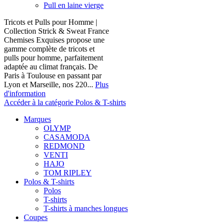
Pull en laine vierge
Tricots et Pulls pour Homme |
Collection Strick & Sweat France
Chemises Exquises propose une
gamme complète de tricots et
pulls pour homme, parfaitement
adaptée au climat français. De
Paris à Toulouse en passant par
Lyon et Marseille, nos 220...
Plus
d'information
Accéder à la catégorie Polos & T-shirts
Marques
OLYMP
CASAMODA
REDMOND
VENTI
HAJO
TOM RIPLEY
Polos & T-shirts
Polos
T-shirts
T-shirts à manches longues
Coupes