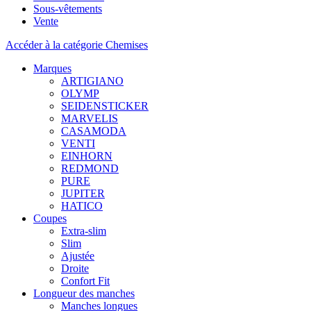
Sous-vêtements
Vente
Accéder à la catégorie Chemises
Marques
ARTIGIANO
OLYMP
SEIDENSTICKER
MARVELIS
CASAMODA
VENTI
EINHORN
REDMOND
PURE
JUPITER
HATICO
Coupes
Extra-slim
Slim
Ajustée
Droite
Confort Fit
Longueur des manches
Manches longues