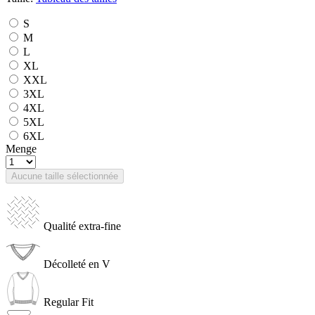
S
M
L
XL
XXL
3XL
4XL
5XL
6XL
Menge
Aucune taille sélectionnée
Qualité extra-fine
Décolleté en V
Regular Fit