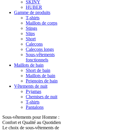
SKINY
HUBER
Gamme de produits
T-shirts
Maillots de corps
Stings
Slips
Short
Caleçons
Caleçons longs
Sous-vêtements
fonctionnels
Maillots de bain
Short de bain
Maillots de bain
Peignoirs de bain
Vêtements de nuit
Pyjamas
Chemises de nuit
T-shirts
Pantalons
Sous-vêtements pour Homme :
Confort et Qualité au Quotidien
Le choix de sous-vêtements de