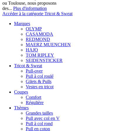
ou Toulouse, nous proposons
des...
Plus d'information
Accéder à la catégorie Tricot & Sweat
Marques
OLYMP
CASAMODA
REDMOND
MAERZ MUENCHEN
HAJO
TOM RIPLEY
SEIDENSTICKER
Tricot & Sweat
Pull-over
Pull à col roulé
Gilets & Pulls
Vestes en tricot
Coupes
Comfort
Régulière
Thèmes
Grandes tailles
Pull avec col en V
Pull à col rond
Pull en coton