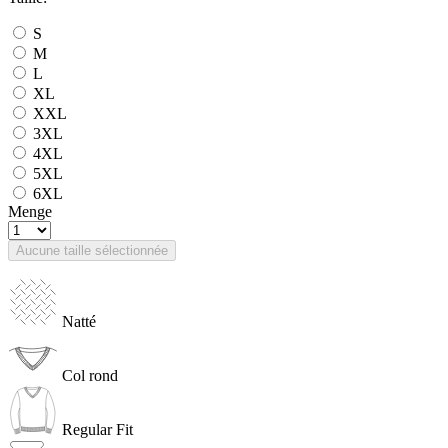
S
M
L
XL
XXL
3XL
4XL
5XL
6XL
Menge
Aucune taille sélectionnée
Natté
Col rond
Regular Fit