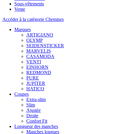
Sous-vêtements
Vente
Accéder à la catégorie Chemises
Marques
ARTIGIANO
OLYMP
SEIDENSTICKER
MARVELIS
CASAMODA
VENTI
EINHORN
REDMOND
PURE
JUPITER
HATICO
Coupes
Extra-slim
Slim
Ajustée
Droite
Confort Fit
Longueur des manches
Manches longues