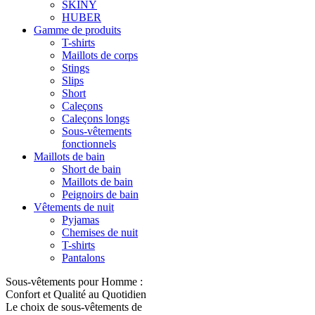
SKINY
HUBER
Gamme de produits
T-shirts
Maillots de corps
Stings
Slips
Short
Caleçons
Caleçons longs
Sous-vêtements
fonctionnels
Maillots de bain
Short de bain
Maillots de bain
Peignoirs de bain
Vêtements de nuit
Pyjamas
Chemises de nuit
T-shirts
Pantalons
Sous-vêtements pour Homme :
Confort et Qualité au Quotidien
Le choix de sous-vêtements de