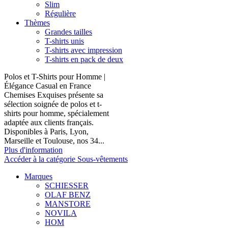
Slim
Régulière
Thèmes
Grandes tailles
T-shirts unis
T-shirts avec impression
T-shirts en pack de deux
Polos et T-Shirts pour Homme |
Élégance Casual en France
Chemises Exquises présente sa
sélection soignée de polos et t-
shirts pour homme, spécialement
adaptée aux clients français.
Disponibles à Paris, Lyon,
Marseille et Toulouse, nos 34...
Plus d'information
Accéder à la catégorie Sous-vêtements
Marques
SCHIESSER
OLAF BENZ
MANSTORE
NOVILA
HOM