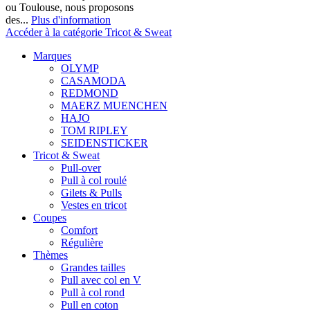
ou Toulouse, nous proposons
des...
Plus d'information
Accéder à la catégorie Tricot & Sweat
Marques
OLYMP
CASAMODA
REDMOND
MAERZ MUENCHEN
HAJO
TOM RIPLEY
SEIDENSTICKER
Tricot & Sweat
Pull-over
Pull à col roulé
Gilets & Pulls
Vestes en tricot
Coupes
Comfort
Régulière
Thèmes
Grandes tailles
Pull avec col en V
Pull à col rond
Pull en coton