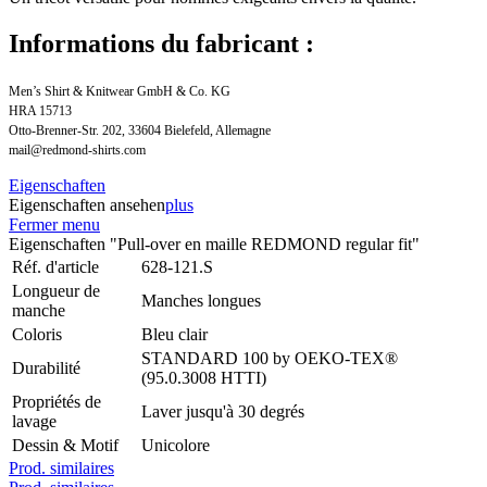
Informations du fabricant :
Men’s Shirt & Knitwear GmbH & Co. KG
HRA 15713
Otto-Brenner-Str. 202, 33604 Bielefeld, Allemagne
mail@redmond-shirts.com
Eigenschaften
Eigenschaften ansehen
plus
Fermer menu
Eigenschaften "Pull-over en maille REDMOND regular fit"
Réf. d'article
628-121.S
Longueur de
Manches longues
manche
Coloris
Bleu clair
STANDARD 100 by OEKO-TEX®
Durabilité
(95.0.3008 HTTI)
Propriétés de
Laver jusqu'à 30 degrés
lavage
Dessin & Motif
Unicolore
Prod. similaires