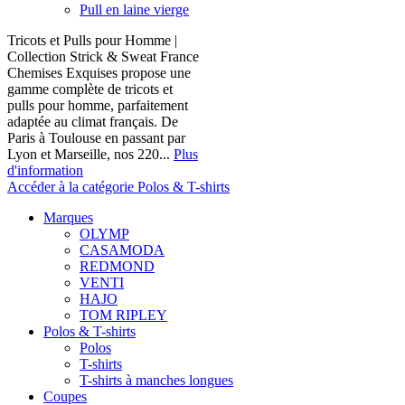
Pull en laine vierge
Tricots et Pulls pour Homme |
Collection Strick & Sweat France
Chemises Exquises propose une
gamme complète de tricots et
pulls pour homme, parfaitement
adaptée au climat français. De
Paris à Toulouse en passant par
Lyon et Marseille, nos 220...
Plus
d'information
Accéder à la catégorie Polos & T-shirts
Marques
OLYMP
CASAMODA
REDMOND
VENTI
HAJO
TOM RIPLEY
Polos & T-shirts
Polos
T-shirts
T-shirts à manches longues
Coupes