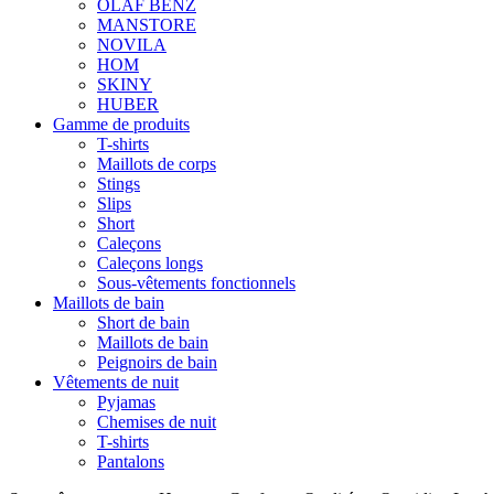
OLAF BENZ
MANSTORE
NOVILA
HOM
SKINY
HUBER
Gamme de produits
T-shirts
Maillots de corps
Stings
Slips
Short
Caleçons
Caleçons longs
Sous-vêtements fonctionnels
Maillots de bain
Short de bain
Maillots de bain
Peignoirs de bain
Vêtements de nuit
Pyjamas
Chemises de nuit
T-shirts
Pantalons