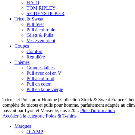
HAJO
TOM RIPLEY
SEIDENSTICKER
Tricot & Sweat
Pull-over
Pull à col roulé
Gilets & Pulls
Vestes en tricot
Coupes
Comfort
Régulière
Thèmes
Grandes tailles
Pull avec col en V
Pull à col rond
Pull en coton
Pull en laine vierge
Tricots et Pulls pour Homme | Collection Strick & Sweat France Ch
complète de tricots et pulls pour homme, parfaitement adaptée au clim
passant par Lyon et Marseille, nos 220...
Plus d'information
Accéder à la catégorie Polos & T-shirts
Marques
OLYMP