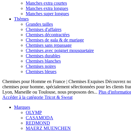
Manches extra courtes
Manches extra longues
Manches super longues
Thèmes
Grandes tailles
Chemises d'affaires
Chemises décontractées
Chemises de gala & de mariage
Chemises sans repassage
Chemises avec poignet mousquetaire
Chemises durables
Chemises blanches
Chemises noires
Chemises bleues
Chemises pour Homme en France | Chemises Exquises Découvrez notre
chemises pour homme, spécialement sélectionnées pour les clients fran
Lyon, Marseille ou Toulouse, nous proposons des...
Plus d'informatio
Accéder à la catégorie Tricot & Sweat
Marques
OLYMP
CASAMODA
REDMOND
MAERZ MUENCHEN