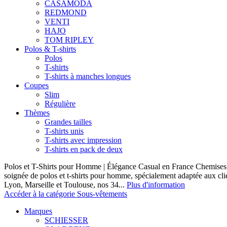
CASAMODA
REDMOND
VENTI
HAJO
TOM RIPLEY
Polos & T-shirts
Polos
T-shirts
T-shirts à manches longues
Coupes
Slim
Régulière
Thèmes
Grandes tailles
T-shirts unis
T-shirts avec impression
T-shirts en pack de deux
Polos et T-Shirts pour Homme | Élégance Casual en France Chemises 
soignée de polos et t-shirts pour homme, spécialement adaptée aux clie
Lyon, Marseille et Toulouse, nos 34...
Plus d'information
Accéder à la catégorie Sous-vêtements
Marques
SCHIESSER