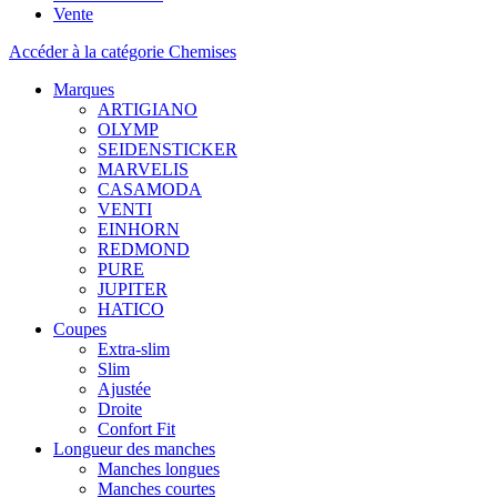
Vente
Accéder à la catégorie Chemises
Marques
ARTIGIANO
OLYMP
SEIDENSTICKER
MARVELIS
CASAMODA
VENTI
EINHORN
REDMOND
PURE
JUPITER
HATICO
Coupes
Extra-slim
Slim
Ajustée
Droite
Confort Fit
Longueur des manches
Manches longues
Manches courtes