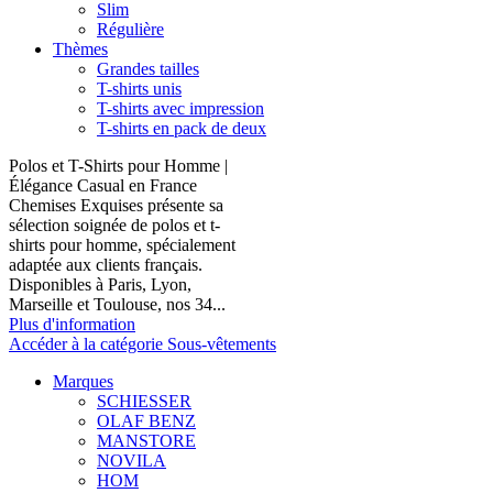
Slim
Régulière
Thèmes
Grandes tailles
T-shirts unis
T-shirts avec impression
T-shirts en pack de deux
Polos et T-Shirts pour Homme |
Élégance Casual en France
Chemises Exquises présente sa
sélection soignée de polos et t-
shirts pour homme, spécialement
adaptée aux clients français.
Disponibles à Paris, Lyon,
Marseille et Toulouse, nos 34...
Plus d'information
Accéder à la catégorie Sous-vêtements
Marques
SCHIESSER
OLAF BENZ
MANSTORE
NOVILA
HOM