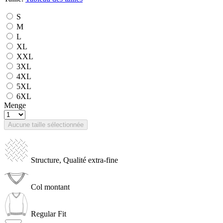
S
M
L
XL
XXL
3XL
4XL
5XL
6XL
Menge
Aucune taille sélectionnée
Structure, Qualité extra-fine
Col montant
Regular Fit