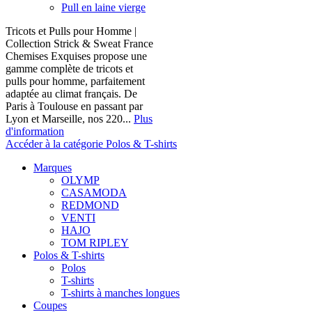
Pull en laine vierge
Tricots et Pulls pour Homme |
Collection Strick & Sweat France
Chemises Exquises propose une
gamme complète de tricots et
pulls pour homme, parfaitement
adaptée au climat français. De
Paris à Toulouse en passant par
Lyon et Marseille, nos 220...
Plus
d'information
Accéder à la catégorie Polos & T-shirts
Marques
OLYMP
CASAMODA
REDMOND
VENTI
HAJO
TOM RIPLEY
Polos & T-shirts
Polos
T-shirts
T-shirts à manches longues
Coupes