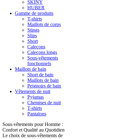
SKINY
HUBER
Gamme de produits
T-shirts
Maillots de corps
Stings
Slips
Short
Caleçons
Caleçons longs
Sous-vêtements
fonctionnels
Maillots de bain
Short de bain
Maillots de bain
Peignoirs de bain
Vêtements de nuit
Pyjamas
Chemises de nuit
T-shirts
Pantalons
Sous-vêtements pour Homme :
Confort et Qualité au Quotidien
Le choix de sous-vêtements de