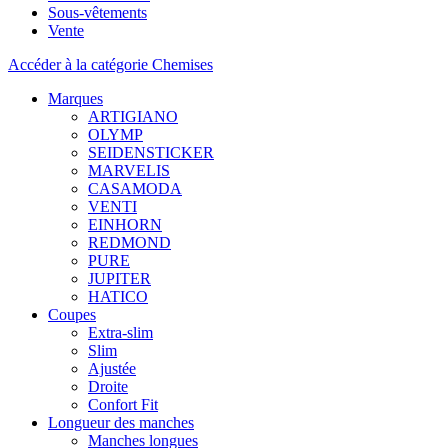
Sous-vêtements
Vente
Accéder à la catégorie Chemises
Marques
ARTIGIANO
OLYMP
SEIDENSTICKER
MARVELIS
CASAMODA
VENTI
EINHORN
REDMOND
PURE
JUPITER
HATICO
Coupes
Extra-slim
Slim
Ajustée
Droite
Confort Fit
Longueur des manches
Manches longues