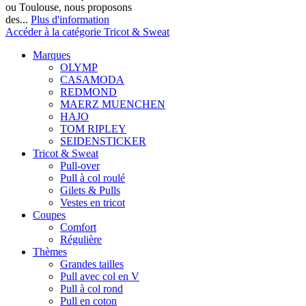
ou Toulouse, nous proposons
des...
Plus d'information
Accéder à la catégorie Tricot & Sweat
Marques
OLYMP
CASAMODA
REDMOND
MAERZ MUENCHEN
HAJO
TOM RIPLEY
SEIDENSTICKER
Tricot & Sweat
Pull-over
Pull à col roulé
Gilets & Pulls
Vestes en tricot
Coupes
Comfort
Régulière
Thèmes
Grandes tailles
Pull avec col en V
Pull à col rond
Pull en coton