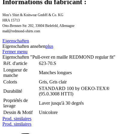
Informations du fabricant :
Men’s Shirt & Knitwear GmbH & Co. KG
HRA 15713
Otto-Brenner-Str. 202, 33604 Bielefeld, Allemagne
mail@redmond-shirts.com
Eigenschaften
Eigenschaften ansehen
plus
Fermer menu
Eigenschaften "Pull-over en maille REDMOND regular fit"
Réf. d'article
623-70.S
Longueur de
Manches longues
manche
Coloris
Gris, Gris clair
STANDARD 100 by OEKO-TEX®
Durabilité
(95.0.3008 HTTI)
Propriétés de
Laver jusqu'à 30 degrés
lavage
Dessin & Motif
Unicolore
Prod. similaires
Prod. similaires