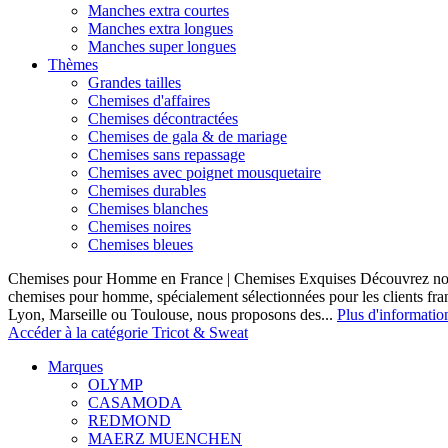
Manches extra courtes
Manches extra longues
Manches super longues
Thèmes
Grandes tailles
Chemises d'affaires
Chemises décontractées
Chemises de gala & de mariage
Chemises sans repassage
Chemises avec poignet mousquetaire
Chemises durables
Chemises blanches
Chemises noires
Chemises bleues
Chemises pour Homme en France | Chemises Exquises Découvrez notre
chemises pour homme, spécialement sélectionnées pour les clients fran
Lyon, Marseille ou Toulouse, nous proposons des...
Plus d'informatio
Accéder à la catégorie Tricot & Sweat
Marques
OLYMP
CASAMODA
REDMOND
MAERZ MUENCHEN