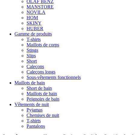
OLAF BENZ
MANSTORE
NOVILA
HOM
SKINY
HUBER
Gamme de produits
T-shirts
Maillots de corps
Stings
Slips
Short
Caleçons
Caleçons longs
Sous-vêtements fonctionnels
Maillots de bain
Short de bain
Maillots de bain
Peignoirs de bain
Vêtements de nuit
Pyjamas
Chemises de nuit
T-shirts
Pantalons