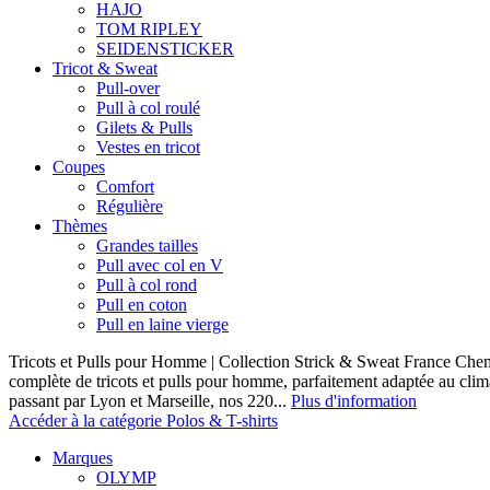
HAJO
TOM RIPLEY
SEIDENSTICKER
Tricot & Sweat
Pull-over
Pull à col roulé
Gilets & Pulls
Vestes en tricot
Coupes
Comfort
Régulière
Thèmes
Grandes tailles
Pull avec col en V
Pull à col rond
Pull en coton
Pull en laine vierge
Tricots et Pulls pour Homme | Collection Strick & Sweat France Ch
complète de tricots et pulls pour homme, parfaitement adaptée au clim
passant par Lyon et Marseille, nos 220...
Plus d'information
Accéder à la catégorie Polos & T-shirts
Marques
OLYMP