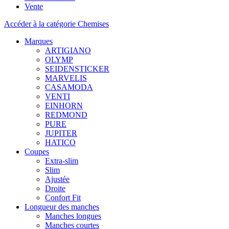
Vente
Accéder à la catégorie Chemises
Marques
ARTIGIANO
OLYMP
SEIDENSTICKER
MARVELIS
CASAMODA
VENTI
EINHORN
REDMOND
PURE
JUPITER
HATICO
Coupes
Extra-slim
Slim
Ajustée
Droite
Confort Fit
Longueur des manches
Manches longues
Manches courtes