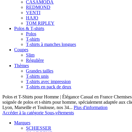
CASAMODA
REDMOND
VENTI
HAJO
TOM RIPLEY
Polos & T-shirts
Polos
T-shirts
T-shirts à manches longues
Coupes
Slim
Régulière
Thèmes
Grandes tailles
T-shirts unis
T-shirts avec impression
T-shirts en pack de deux
Polos et T-Shirts pour Homme | Élégance Casual en France Chemises 
soignée de polos et t-shirts pour homme, spécialement adaptée aux clie
Lyon, Marseille et Toulouse, nos 34...
Plus d'information
Accéder à la catégorie Sous-vêtements
Marques
SCHIESSER