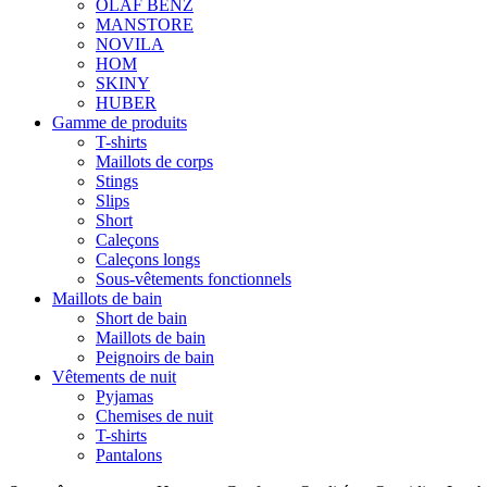
OLAF BENZ
MANSTORE
NOVILA
HOM
SKINY
HUBER
Gamme de produits
T-shirts
Maillots de corps
Stings
Slips
Short
Caleçons
Caleçons longs
Sous-vêtements fonctionnels
Maillots de bain
Short de bain
Maillots de bain
Peignoirs de bain
Vêtements de nuit
Pyjamas
Chemises de nuit
T-shirts
Pantalons