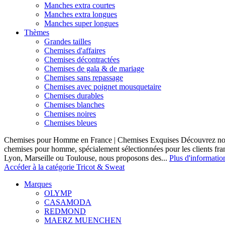
Manches extra courtes
Manches extra longues
Manches super longues
Thèmes
Grandes tailles
Chemises d'affaires
Chemises décontractées
Chemises de gala & de mariage
Chemises sans repassage
Chemises avec poignet mousquetaire
Chemises durables
Chemises blanches
Chemises noires
Chemises bleues
Chemises pour Homme en France | Chemises Exquises Découvrez notre
chemises pour homme, spécialement sélectionnées pour les clients fran
Lyon, Marseille ou Toulouse, nous proposons des...
Plus d'informatio
Accéder à la catégorie Tricot & Sweat
Marques
OLYMP
CASAMODA
REDMOND
MAERZ MUENCHEN