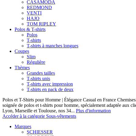
CASAMODA
REDMOND
VENTI
HAJO
TOM RIPLEY
Polos & T-shirts
Polos
T-shirts
T-shirts à manches longues
Coupes
Slim
Régulière
Thèmes
Grandes tailles
T-shirts unis
T-shirts avec impression
T-shirts en pack de deux
Polos et T-Shirts pour Homme | Élégance Casual en France Chemises 
soignée de polos et t-shirts pour homme, spécialement adaptée aux clie
Lyon, Marseille et Toulouse, nos 34...
Plus d'information
Accéder à la catégorie Sous-vêtements
Marques
SCHIESSER