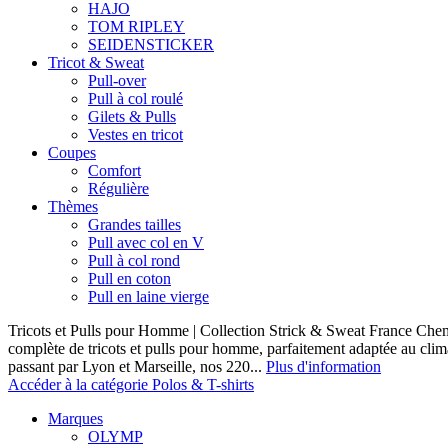
HAJO
TOM RIPLEY
SEIDENSTICKER
Tricot & Sweat
Pull-over
Pull à col roulé
Gilets & Pulls
Vestes en tricot
Coupes
Comfort
Régulière
Thèmes
Grandes tailles
Pull avec col en V
Pull à col rond
Pull en coton
Pull en laine vierge
Tricots et Pulls pour Homme | Collection Strick & Sweat France Ch
complète de tricots et pulls pour homme, parfaitement adaptée au clim
passant par Lyon et Marseille, nos 220...
Plus d'information
Accéder à la catégorie Polos & T-shirts
Marques
OLYMP