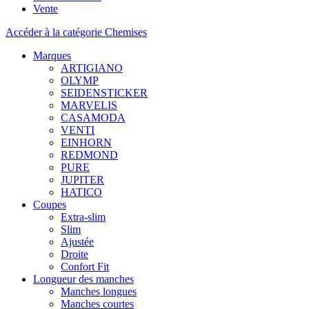
Vente
Accéder à la catégorie Chemises
Marques
ARTIGIANO
OLYMP
SEIDENSTICKER
MARVELIS
CASAMODA
VENTI
EINHORN
REDMOND
PURE
JUPITER
HATICO
Coupes
Extra-slim
Slim
Ajustée
Droite
Confort Fit
Longueur des manches
Manches longues
Manches courtes