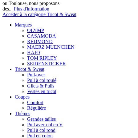
ou Toulouse, nous proposons
des...
Plus d'information
Accéder à la catégorie Tricot & Sweat
Marques
OLYMP
CASAMODA
REDMOND
MAERZ MUENCHEN
HAJO
TOM RIPLEY
SEIDENSTICKER
Tricot & Sweat
Pull-over
Pull à col roulé
Gilets & Pulls
Vestes en tricot
Coupes
Comfort
Régulière
Thèmes
Grandes tailles
Pull avec col en V
Pull à col rond
Pull en coton