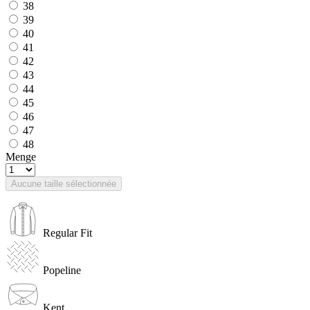
38
39
40
41
42
43
44
45
46
47
48
Menge
Aucune taille sélectionnée
Regular Fit
Popeline
Kent