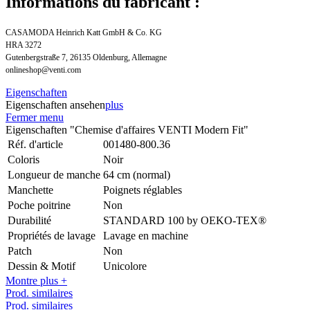
Informations du fabricant :
CASAMODA Heinrich Katt GmbH & Co. KG
HRA 3272
Gutenbergstraße 7, 26135 Oldenburg, Allemagne
onlineshop@venti.com
Eigenschaften
Eigenschaften ansehen
plus
Fermer menu
Eigenschaften "Chemise d'affaires VENTI Modern Fit"
Réf. d'article
001480-800.36
Coloris
Noir
Longueur de manche
64 cm (normal)
Manchette
Poignets réglables
Poche poitrine
Non
Durabilité
STANDARD 100 by OEKO-TEX®
Propriétés de lavage
Lavage en machine
Patch
Non
Dessin & Motif
Unicolore
Montre plus +
Prod. similaires
Prod. similaires