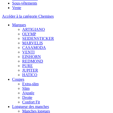
Sous-vêtements
Vente
Accéder à la catégorie Chemises
Marques
ARTIGIANO
OLYMP
SEIDENSTICKER
MARVELIS
CASAMODA
VENTI
EINHORN
REDMOND
PURE
JUPITER
HATICO
Coupes
Extra-slim
Slim
Ajustée
Droite
Confort Fit
Longueur des manches
Manches longues