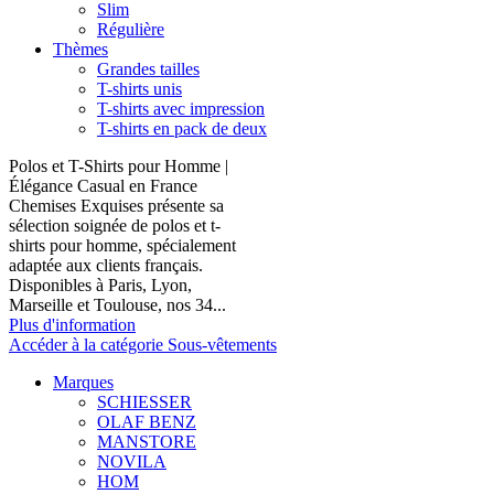
Slim
Régulière
Thèmes
Grandes tailles
T-shirts unis
T-shirts avec impression
T-shirts en pack de deux
Polos et T-Shirts pour Homme |
Élégance Casual en France
Chemises Exquises présente sa
sélection soignée de polos et t-
shirts pour homme, spécialement
adaptée aux clients français.
Disponibles à Paris, Lyon,
Marseille et Toulouse, nos 34...
Plus d'information
Accéder à la catégorie Sous-vêtements
Marques
SCHIESSER
OLAF BENZ
MANSTORE
NOVILA
HOM