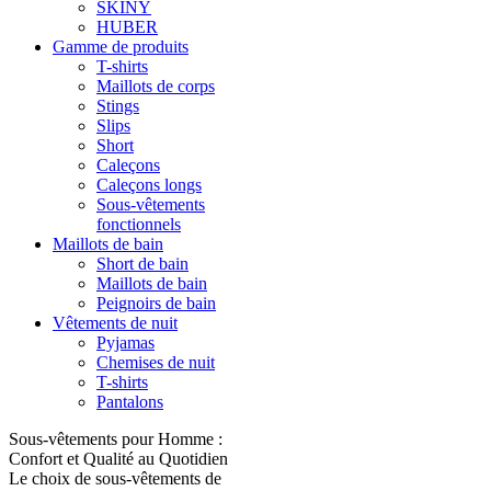
SKINY
HUBER
Gamme de produits
T-shirts
Maillots de corps
Stings
Slips
Short
Caleçons
Caleçons longs
Sous-vêtements
fonctionnels
Maillots de bain
Short de bain
Maillots de bain
Peignoirs de bain
Vêtements de nuit
Pyjamas
Chemises de nuit
T-shirts
Pantalons
Sous-vêtements pour Homme :
Confort et Qualité au Quotidien
Le choix de sous-vêtements de