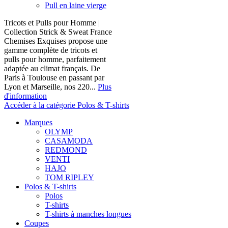
Pull en laine vierge
Tricots et Pulls pour Homme |
Collection Strick & Sweat France
Chemises Exquises propose une
gamme complète de tricots et
pulls pour homme, parfaitement
adaptée au climat français. De
Paris à Toulouse en passant par
Lyon et Marseille, nos 220...
Plus
d'information
Accéder à la catégorie Polos & T-shirts
Marques
OLYMP
CASAMODA
REDMOND
VENTI
HAJO
TOM RIPLEY
Polos & T-shirts
Polos
T-shirts
T-shirts à manches longues
Coupes