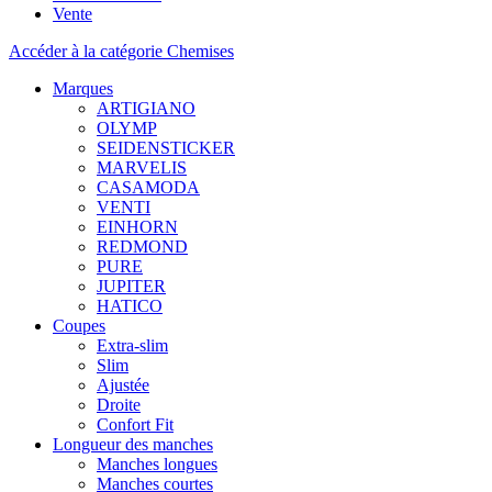
Vente
Accéder à la catégorie Chemises
Marques
ARTIGIANO
OLYMP
SEIDENSTICKER
MARVELIS
CASAMODA
VENTI
EINHORN
REDMOND
PURE
JUPITER
HATICO
Coupes
Extra-slim
Slim
Ajustée
Droite
Confort Fit
Longueur des manches
Manches longues
Manches courtes