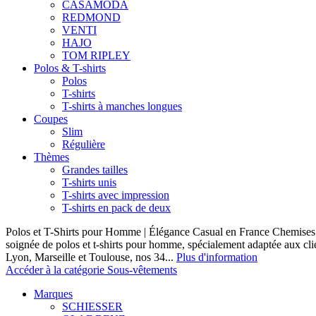
CASAMODA
REDMOND
VENTI
HAJO
TOM RIPLEY
Polos & T-shirts
Polos
T-shirts
T-shirts à manches longues
Coupes
Slim
Régulière
Thèmes
Grandes tailles
T-shirts unis
T-shirts avec impression
T-shirts en pack de deux
Polos et T-Shirts pour Homme | Élégance Casual en France Chemises 
soignée de polos et t-shirts pour homme, spécialement adaptée aux clie
Lyon, Marseille et Toulouse, nos 34...
Plus d'information
Accéder à la catégorie Sous-vêtements
Marques
SCHIESSER