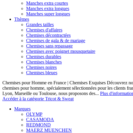
Manches extra courtes
Manches extra longues
Manches super longues
Thèmes
Grandes tailles
Chemises d'affaires
Chemises décontractées
Chemises de gala & de mariage
Chemises sans repassage
Chemises avec poignet mousquetaire
Chemises durables
Chemises blanches
Chemises noires
Chemises bleues
Chemises pour Homme en France | Chemises Exquises Découvrez notre
chemises pour homme, spécialement sélectionnées pour les clients fran
Lyon, Marseille ou Toulouse, nous proposons des...
Plus d'informatio
Accéder à la catégorie Tricot & Sweat
Marques
OLYMP
CASAMODA
REDMOND
MAERZ MUENCHEN