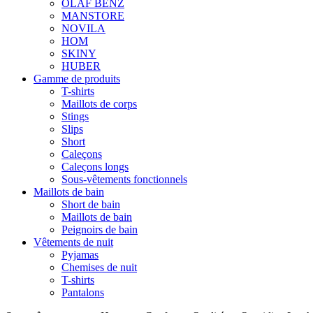
OLAF BENZ
MANSTORE
NOVILA
HOM
SKINY
HUBER
Gamme de produits
T-shirts
Maillots de corps
Stings
Slips
Short
Caleçons
Caleçons longs
Sous-vêtements fonctionnels
Maillots de bain
Short de bain
Maillots de bain
Peignoirs de bain
Vêtements de nuit
Pyjamas
Chemises de nuit
T-shirts
Pantalons