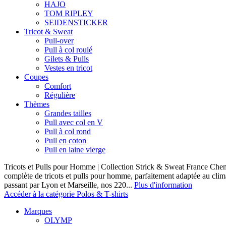
HAJO
TOM RIPLEY
SEIDENSTICKER
Tricot & Sweat
Pull-over
Pull à col roulé
Gilets & Pulls
Vestes en tricot
Coupes
Comfort
Régulière
Thèmes
Grandes tailles
Pull avec col en V
Pull à col rond
Pull en coton
Pull en laine vierge
Tricots et Pulls pour Homme | Collection Strick & Sweat France Ch
complète de tricots et pulls pour homme, parfaitement adaptée au clim
passant par Lyon et Marseille, nos 220...
Plus d'information
Accéder à la catégorie Polos & T-shirts
Marques
OLYMP