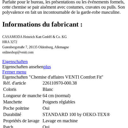
Parfaite pour le bureau, les présentations ou les événements formels,
cette chemise se pair aisément avec costumes, cravates ou pulls. Son
polyvalence en fait un incontournable de la garde-robe masculine.
Informations du fabricant :
CASAMODA Heinrich Katt GmbH & Co. KG
HRA 3272
Gutenbergstraße 7, 26135 Oldenburg, Allemagne
onlineshop@venti.com
Eigenschaften
Eigenschaften ansehen
plus
Fermer menu
Eigenschaften "Chemise d'affaires VENTI Comfort Fit"
Réf. d'article
226110970-000.38
Coloris
Blanc
Longueur de manche
64 cm (normal)
Manchette
Poignets réglables
Poche poitrine
Oui
Durabilité
STANDARD 100 by OEKO-TEX®
Propriétés de lavage
Lavage en machine
Patch
Oui