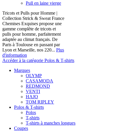
Pull en laine vierge
Tricots et Pulls pour Homme |
Collection Strick & Sweat France
Chemises Exquises propose une
gamme complète de tricots et
pulls pour homme, parfaitement
adaptée au climat français. De
Paris à Toulouse en passant par
Lyon et Marseille, nos 220...
Plus
d'information
Accéder à la catégorie Polos & T-shirts
Marques
OLYMP
CASAMODA
REDMOND
VENTI
HAJO
TOM RIPLEY
Polos & T-shirts
Polos
T-shirts
T-shirts à manches longues
Coupes