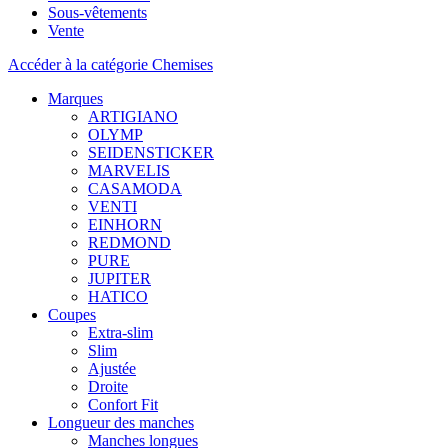
Sous-vêtements
Vente
Accéder à la catégorie Chemises
Marques
ARTIGIANO
OLYMP
SEIDENSTICKER
MARVELIS
CASAMODA
VENTI
EINHORN
REDMOND
PURE
JUPITER
HATICO
Coupes
Extra-slim
Slim
Ajustée
Droite
Confort Fit
Longueur des manches
Manches longues