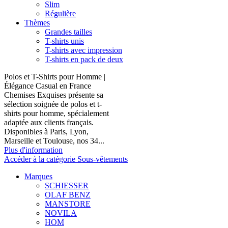
Slim
Régulière
Thèmes
Grandes tailles
T-shirts unis
T-shirts avec impression
T-shirts en pack de deux
Polos et T-Shirts pour Homme |
Élégance Casual en France
Chemises Exquises présente sa
sélection soignée de polos et t-
shirts pour homme, spécialement
adaptée aux clients français.
Disponibles à Paris, Lyon,
Marseille et Toulouse, nos 34...
Plus d'information
Accéder à la catégorie Sous-vêtements
Marques
SCHIESSER
OLAF BENZ
MANSTORE
NOVILA
HOM