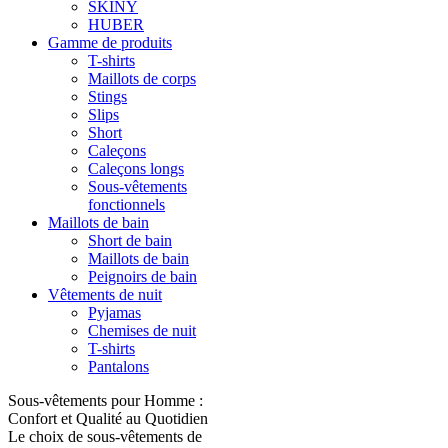
SKINY
HUBER
Gamme de produits
T-shirts
Maillots de corps
Stings
Slips
Short
Caleçons
Caleçons longs
Sous-vêtements
fonctionnels
Maillots de bain
Short de bain
Maillots de bain
Peignoirs de bain
Vêtements de nuit
Pyjamas
Chemises de nuit
T-shirts
Pantalons
Sous-vêtements pour Homme :
Confort et Qualité au Quotidien
Le choix de sous-vêtements de