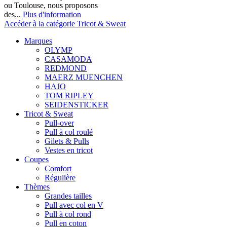
ou Toulouse, nous proposons
des...
Plus d'information
Accéder à la catégorie Tricot & Sweat
Marques
OLYMP
CASAMODA
REDMOND
MAERZ MUENCHEN
HAJO
TOM RIPLEY
SEIDENSTICKER
Tricot & Sweat
Pull-over
Pull à col roulé
Gilets & Pulls
Vestes en tricot
Coupes
Comfort
Régulière
Thèmes
Grandes tailles
Pull avec col en V
Pull à col rond
Pull en coton