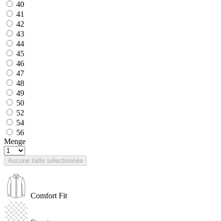
40
41
42
43
44
45
46
47
48
49
50
52
54
56
Menge
Aucune taille sélectionnée
Comfort Fit