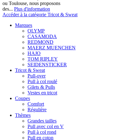
ou Toulouse, nous proposons
des...
Plus d'information
Accéder à la catégorie Tricot & Sweat
Marques
OLYMP
CASAMODA
REDMOND
MAERZ MUENCHEN
HAJO
TOM RIPLEY
SEIDENSTICKER
Tricot & Sweat
Pull-over
Pull à col roulé
Gilets & Pulls
Vestes en tricot
Coupes
Comfort
Régulière
Thèmes
Grandes tailles
Pull avec col en V
Pull à col rond
Pull en coton