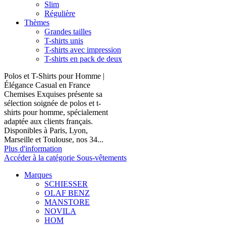
Slim
Régulière
Thèmes
Grandes tailles
T-shirts unis
T-shirts avec impression
T-shirts en pack de deux
Polos et T-Shirts pour Homme |
Élégance Casual en France
Chemises Exquises présente sa
sélection soignée de polos et t-
shirts pour homme, spécialement
adaptée aux clients français.
Disponibles à Paris, Lyon,
Marseille et Toulouse, nos 34...
Plus d'information
Accéder à la catégorie Sous-vêtements
Marques
SCHIESSER
OLAF BENZ
MANSTORE
NOVILA
HOM