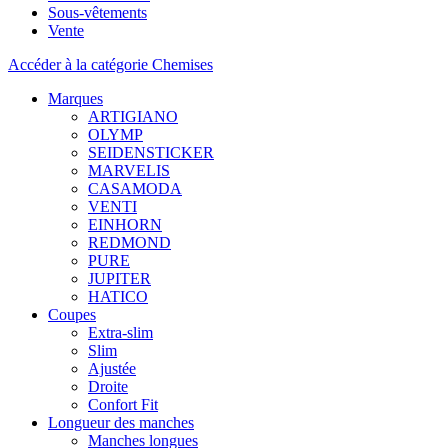
Sous-vêtements
Vente
Accéder à la catégorie Chemises
Marques
ARTIGIANO
OLYMP
SEIDENSTICKER
MARVELIS
CASAMODA
VENTI
EINHORN
REDMOND
PURE
JUPITER
HATICO
Coupes
Extra-slim
Slim
Ajustée
Droite
Confort Fit
Longueur des manches
Manches longues