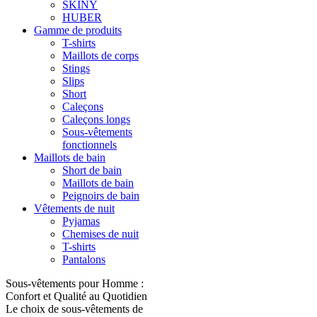
SKINY
HUBER
Gamme de produits
T-shirts
Maillots de corps
Stings
Slips
Short
Caleçons
Caleçons longs
Sous-vêtements
fonctionnels
Maillots de bain
Short de bain
Maillots de bain
Peignoirs de bain
Vêtements de nuit
Pyjamas
Chemises de nuit
T-shirts
Pantalons
Sous-vêtements pour Homme :
Confort et Qualité au Quotidien
Le choix de sous-vêtements de