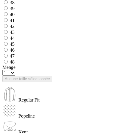
38
39
40
41
42
43
44
45
46
47
48
Menge
Aucune taille sélectionnée
Regular Fit
Popeline
Kent