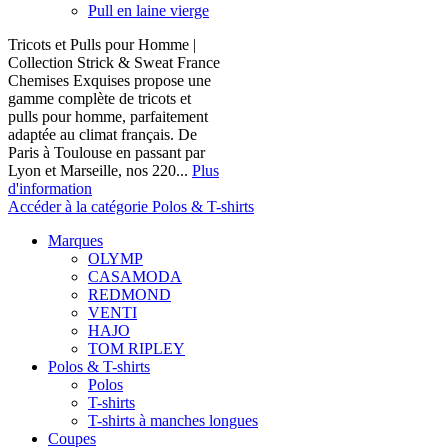
Pull en laine vierge
Tricots et Pulls pour Homme |
Collection Strick & Sweat France
Chemises Exquises propose une
gamme complète de tricots et
pulls pour homme, parfaitement
adaptée au climat français. De
Paris à Toulouse en passant par
Lyon et Marseille, nos 220...
Plus
d'information
Accéder à la catégorie Polos & T-shirts
Marques
OLYMP
CASAMODA
REDMOND
VENTI
HAJO
TOM RIPLEY
Polos & T-shirts
Polos
T-shirts
T-shirts à manches longues
Coupes