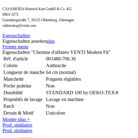
CASAMODA Heinrich Katt GmbH & Co. KG
HRA 3272
Gutenbergstraße 7, 26135 Oldenburg, Allemagne
onlineshop@venti.com
Eigenschaften
Eigenschaften ansehen
plus
Fermer menu
Eigenschaften "Chemise d'affaires VENTI Modern Fit"
Réf. d'article
001480-706.36
Coloris
Anthracite
Longueur de manche
64 cm (normal)
Manchette
Poignets réglables
Poche poitrine
Non
Durabilité
STANDARD 100 by OEKO-TEX®
Propriétés de lavage
Lavage en machine
Patch
Non
Dessin & Motif
Unicolore
Montre plus +
Prod. similaires
Prod. similaires