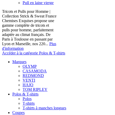
Pull en laine vierge
Tricots et Pulls pour Homme |
Collection Strick & Sweat France
Chemises Exquises propose une
gamme complète de tricots et
pulls pour homme, parfaitement
adaptée au climat français. De
Paris à Toulouse en passant par
Lyon et Marseille, nos 220...
Plus
d'information
Accéder à la catégorie Polos & T-shirts
Marques
OLYMP
CASAMODA
REDMOND
VENTI
HAJO
TOM RIPLEY
Polos & T-shirts
Polos
T-shirts
T-shirts à manches longues
Coupes