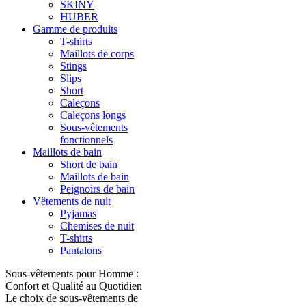
SKINY
HUBER
Gamme de produits
T-shirts
Maillots de corps
Stings
Slips
Short
Caleçons
Caleçons longs
Sous-vêtements
fonctionnels
Maillots de bain
Short de bain
Maillots de bain
Peignoirs de bain
Vêtements de nuit
Pyjamas
Chemises de nuit
T-shirts
Pantalons
Sous-vêtements pour Homme :
Confort et Qualité au Quotidien
Le choix de sous-vêtements de