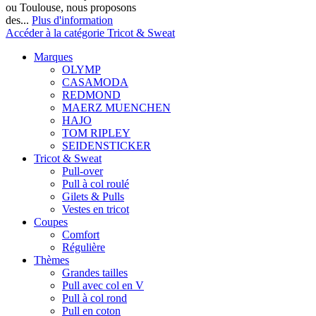
ou Toulouse, nous proposons
des...
Plus d'information
Accéder à la catégorie Tricot & Sweat
Marques
OLYMP
CASAMODA
REDMOND
MAERZ MUENCHEN
HAJO
TOM RIPLEY
SEIDENSTICKER
Tricot & Sweat
Pull-over
Pull à col roulé
Gilets & Pulls
Vestes en tricot
Coupes
Comfort
Régulière
Thèmes
Grandes tailles
Pull avec col en V
Pull à col rond
Pull en coton