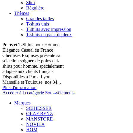
Slim
Régulière
Thèmes
Grandes tailles
T-shirts unis
T-shirts avec impression
T-shirts en pack de deux
Polos et T-Shirts pour Homme |
Élégance Casual en France
Chemises Exquises présente sa
sélection soignée de polos et t-
shirts pour homme, spécialement
adaptée aux clients français.
Disponibles à Paris, Lyon,
Marseille et Toulouse, nos 34...
Plus d'information
Accéder à la catégorie Sous-vêtements
Marques
SCHIESSER
OLAF BENZ
MANSTORE
NOVILA
HOM