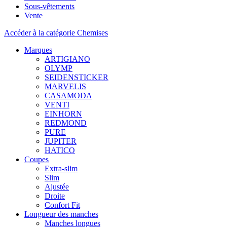
Sous-vêtements
Vente
Accéder à la catégorie Chemises
Marques
ARTIGIANO
OLYMP
SEIDENSTICKER
MARVELIS
CASAMODA
VENTI
EINHORN
REDMOND
PURE
JUPITER
HATICO
Coupes
Extra-slim
Slim
Ajustée
Droite
Confort Fit
Longueur des manches
Manches longues