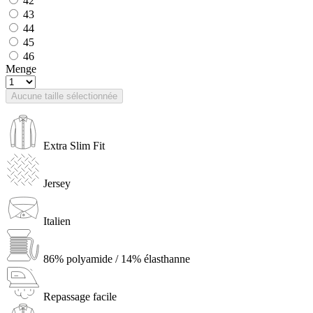
42
43
44
45
46
Menge
Aucune taille sélectionnée
Extra Slim Fit
Jersey
Italien
86% polyamide / 14% élasthanne
Repassage facile