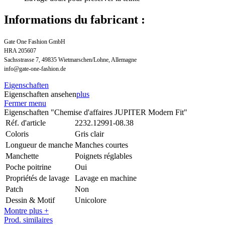
Informations du fabricant :
Gate One Fashion GmbH
HRA 205607
Sachsstrasse 7, 49835 Wietmarschen/Lohne, Allemagne
info@gate-one-fashion.de
Eigenschaften
Eigenschaften ansehen
plus
Fermer menu
Eigenschaften "Chemise d'affaires JUPITER Modern Fit"
Réf. d'article
2232.12991-08.38
Coloris
Gris clair
Longueur de manche
Manches courtes
Manchette
Poignets réglables
Poche poitrine
Oui
Propriétés de lavage
Lavage en machine
Patch
Non
Dessin & Motif
Unicolore
Montre plus +
Prod. similaires