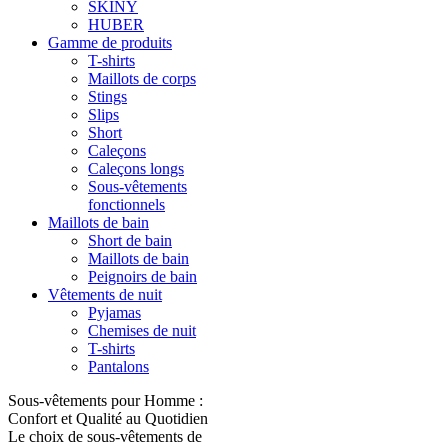
SKINY
HUBER
Gamme de produits
T-shirts
Maillots de corps
Stings
Slips
Short
Caleçons
Caleçons longs
Sous-vêtements
fonctionnels
Maillots de bain
Short de bain
Maillots de bain
Peignoirs de bain
Vêtements de nuit
Pyjamas
Chemises de nuit
T-shirts
Pantalons
Sous-vêtements pour Homme :
Confort et Qualité au Quotidien
Le choix de sous-vêtements de