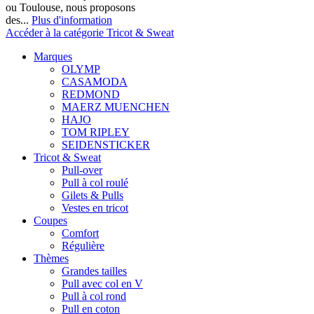
ou Toulouse, nous proposons
des...
Plus d'information
Accéder à la catégorie Tricot & Sweat
Marques
OLYMP
CASAMODA
REDMOND
MAERZ MUENCHEN
HAJO
TOM RIPLEY
SEIDENSTICKER
Tricot & Sweat
Pull-over
Pull à col roulé
Gilets & Pulls
Vestes en tricot
Coupes
Comfort
Régulière
Thèmes
Grandes tailles
Pull avec col en V
Pull à col rond
Pull en coton