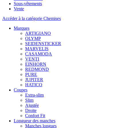
Sous-vêtements
Vente
Accéder à la catégorie Chemises
Marques
ARTIGIANO
OLYMP
SEIDENSTICKER
MARVELIS
CASAMODA
VENTI
EINHORN
REDMOND
PURE
JUPITER
HATICO
Coupes
Extra-slim
Slim
Ajustée
Droite
Confort Fit
Longueur des manches
Manches longues