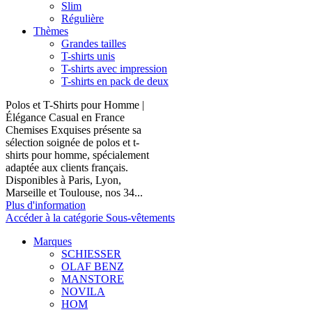
Slim
Régulière
Thèmes
Grandes tailles
T-shirts unis
T-shirts avec impression
T-shirts en pack de deux
Polos et T-Shirts pour Homme |
Élégance Casual en France
Chemises Exquises présente sa
sélection soignée de polos et t-
shirts pour homme, spécialement
adaptée aux clients français.
Disponibles à Paris, Lyon,
Marseille et Toulouse, nos 34...
Plus d'information
Accéder à la catégorie Sous-vêtements
Marques
SCHIESSER
OLAF BENZ
MANSTORE
NOVILA
HOM