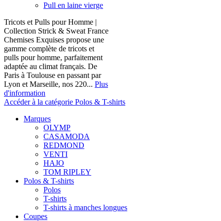
Pull en laine vierge
Tricots et Pulls pour Homme |
Collection Strick & Sweat France
Chemises Exquises propose une
gamme complète de tricots et
pulls pour homme, parfaitement
adaptée au climat français. De
Paris à Toulouse en passant par
Lyon et Marseille, nos 220...
Plus
d'information
Accéder à la catégorie Polos & T-shirts
Marques
OLYMP
CASAMODA
REDMOND
VENTI
HAJO
TOM RIPLEY
Polos & T-shirts
Polos
T-shirts
T-shirts à manches longues
Coupes