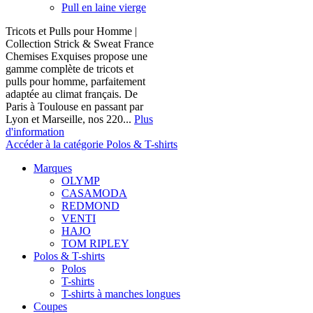
Pull en laine vierge
Tricots et Pulls pour Homme |
Collection Strick & Sweat France
Chemises Exquises propose une
gamme complète de tricots et
pulls pour homme, parfaitement
adaptée au climat français. De
Paris à Toulouse en passant par
Lyon et Marseille, nos 220...
Plus
d'information
Accéder à la catégorie Polos & T-shirts
Marques
OLYMP
CASAMODA
REDMOND
VENTI
HAJO
TOM RIPLEY
Polos & T-shirts
Polos
T-shirts
T-shirts à manches longues
Coupes