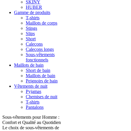
SKINY
HUBER
Gamme de produits
T-shirts
Maillots de corps
Stings
Slips
Short
Caleçons
Caleçons longs
Sous-vêtements
fonctionnels
Maillots de bain
Short de bain
Maillots de bain
Peignoirs de bain
Vêtements de nuit
Pyjamas
Chemises de nuit
T-shirts
Pantalons
Sous-vêtements pour Homme :
Confort et Qualité au Quotidien
Le choix de sous-vêtements de