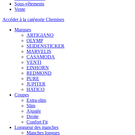
Sous-vêtements
Vente
Accéder à la catégorie Chemises
Marques
ARTIGIANO
OLYMP
SEIDENSTICKER
MARVELIS
CASAMODA
VENTI
EINHORN
REDMOND
PURE
JUPITER
HATICO
Coupes
Extra-slim
Slim
Ajustée
Droite
Confort Fit
Longueur des manches
Manches longues