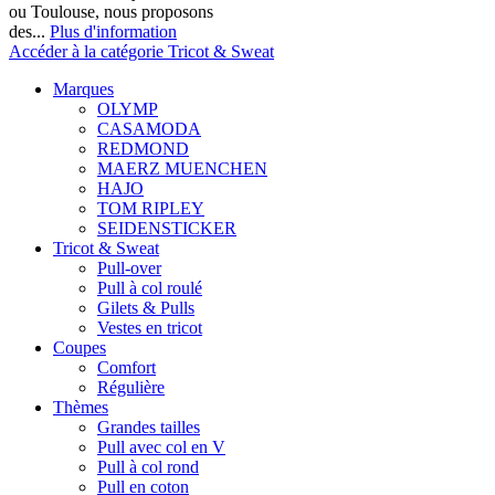
ou Toulouse, nous proposons
des...
Plus d'information
Accéder à la catégorie Tricot & Sweat
Marques
OLYMP
CASAMODA
REDMOND
MAERZ MUENCHEN
HAJO
TOM RIPLEY
SEIDENSTICKER
Tricot & Sweat
Pull-over
Pull à col roulé
Gilets & Pulls
Vestes en tricot
Coupes
Comfort
Régulière
Thèmes
Grandes tailles
Pull avec col en V
Pull à col rond
Pull en coton