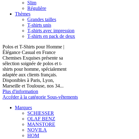
Slim
Régulière
Thèmes
Grandes tailles
T-shirts unis
T-shirts avec impression
T-shirts en pack de deux
Polos et T-Shirts pour Homme |
Élégance Casual en France
Chemises Exquises présente sa
sélection soignée de polos et t-
shirts pour homme, spécialement
adaptée aux clients français.
Disponibles à Paris, Lyon,
Marseille et Toulouse, nos 34...
Plus d'information
Accéder à la catégorie Sous-vêtements
Marques
SCHIESSER
OLAF BENZ
MANSTORE
NOVILA
HOM