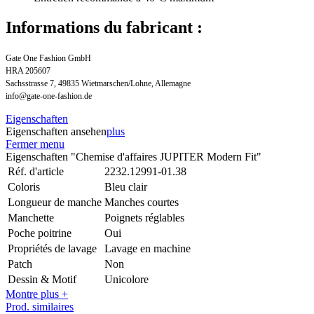
Informations du fabricant :
Gate One Fashion GmbH
HRA 205607
Sachsstrasse 7, 49835 Wietmarschen/Lohne, Allemagne
info@gate-one-fashion.de
Eigenschaften
Eigenschaften ansehen
plus
Fermer menu
Eigenschaften "Chemise d'affaires JUPITER Modern Fit"
Réf. d'article
2232.12991-01.38
Coloris
Bleu clair
Longueur de manche
Manches courtes
Manchette
Poignets réglables
Poche poitrine
Oui
Propriétés de lavage
Lavage en machine
Patch
Non
Dessin & Motif
Unicolore
Montre plus +
Prod. similaires