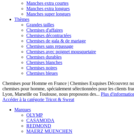
Manches extra courtes
Manches extra longues
Manches super longues
Thèmes
Grandes tailles
Chemises d'affaires
Chemises décontractées
Chemises de gala & de mariage
Chemises sans repassage
Chemises avec poignet mousquetaire
Chemises durables
Chemises blanches
Chemises noires
Chemises bleues
Chemises pour Homme en France | Chemises Exquises Découvrez notre
chemises pour homme, spécialement sélectionnées pour les clients fran
Lyon, Marseille ou Toulouse, nous proposons des...
Plus d'informatio
Accéder à la catégorie Tricot & Sweat
Marques
OLYMP
CASAMODA
REDMOND
MAERZ MUENCHEN