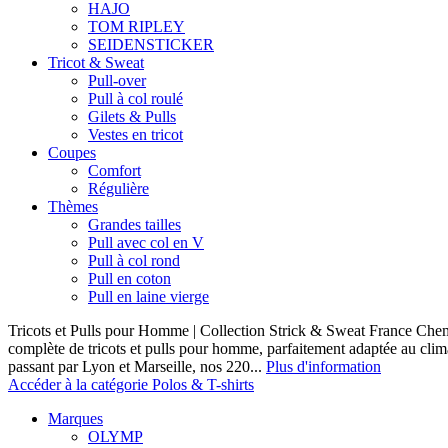
HAJO
TOM RIPLEY
SEIDENSTICKER
Tricot & Sweat
Pull-over
Pull à col roulé
Gilets & Pulls
Vestes en tricot
Coupes
Comfort
Régulière
Thèmes
Grandes tailles
Pull avec col en V
Pull à col rond
Pull en coton
Pull en laine vierge
Tricots et Pulls pour Homme | Collection Strick & Sweat France Ch
complète de tricots et pulls pour homme, parfaitement adaptée au clim
passant par Lyon et Marseille, nos 220...
Plus d'information
Accéder à la catégorie Polos & T-shirts
Marques
OLYMP