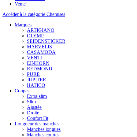
Vente
Accéder à la catégorie Chemises
Marques
ARTIGIANO
OLYMP
SEIDENSTICKER
MARVELIS
CASAMODA
VENTI
EINHORN
REDMOND
PURE
JUPITER
HATICO
Coupes
Extra-slim
Slim
Ajustée
Droite
Confort Fit
Longueur des manches
Manches longues
Manches courtes