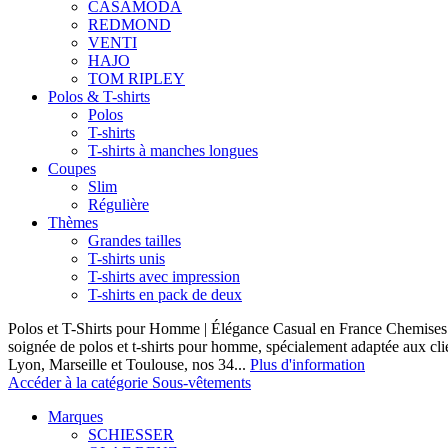
CASAMODA
REDMOND
VENTI
HAJO
TOM RIPLEY
Polos & T-shirts
Polos
T-shirts
T-shirts à manches longues
Coupes
Slim
Régulière
Thèmes
Grandes tailles
T-shirts unis
T-shirts avec impression
T-shirts en pack de deux
Polos et T-Shirts pour Homme | Élégance Casual en France Chemises 
soignée de polos et t-shirts pour homme, spécialement adaptée aux clie
Lyon, Marseille et Toulouse, nos 34...
Plus d'information
Accéder à la catégorie Sous-vêtements
Marques
SCHIESSER