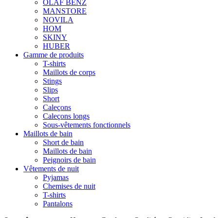
OLAF BENZ
MANSTORE
NOVILA
HOM
SKINY
HUBER
Gamme de produits
T-shirts
Maillots de corps
Stings
Slips
Short
Caleçons
Caleçons longs
Sous-vêtements fonctionnels
Maillots de bain
Short de bain
Maillots de bain
Peignoirs de bain
Vêtements de nuit
Pyjamas
Chemises de nuit
T-shirts
Pantalons