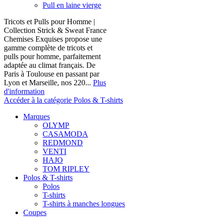
Pull en laine vierge
Tricots et Pulls pour Homme |
Collection Strick & Sweat France
Chemises Exquises propose une
gamme complète de tricots et
pulls pour homme, parfaitement
adaptée au climat français. De
Paris à Toulouse en passant par
Lyon et Marseille, nos 220...
Plus
d'information
Accéder à la catégorie Polos & T-shirts
Marques
OLYMP
CASAMODA
REDMOND
VENTI
HAJO
TOM RIPLEY
Polos & T-shirts
Polos
T-shirts
T-shirts à manches longues
Coupes