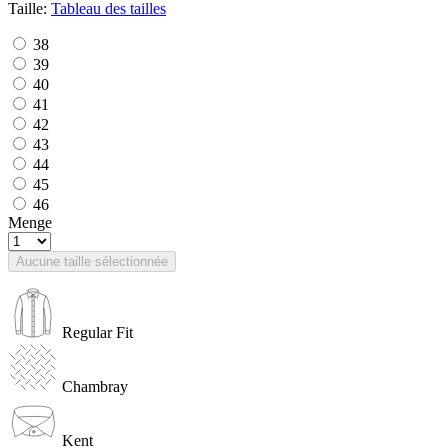
Taille:
Tableau des tailles
38
39
40
41
42
43
44
45
46
Menge
Aucune taille sélectionnée
Regular Fit
Chambray
Kent