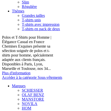
Slim
Régulière
Thèmes
Grandes tailles
T-shirts unis
T-shirts avec impression
T-shirts en pack de deux
Polos et T-Shirts pour Homme |
Élégance Casual en France
Chemises Exquises présente sa
sélection soignée de polos et t-
shirts pour homme, spécialement
adaptée aux clients français.
Disponibles à Paris, Lyon,
Marseille et Toulouse, nos 34...
Plus d'information
Accéder à la catégorie Sous-vêtements
Marques
SCHIESSER
OLAF BENZ
MANSTORE
NOVILA
HOM