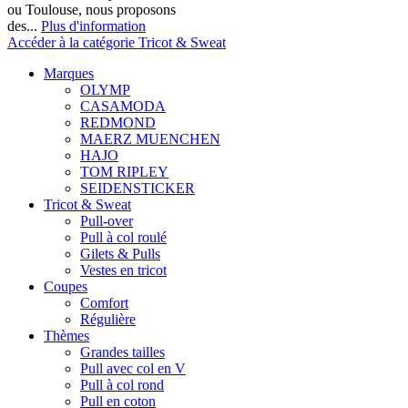
ou Toulouse, nous proposons
des...
Plus d'information
Accéder à la catégorie Tricot & Sweat
Marques
OLYMP
CASAMODA
REDMOND
MAERZ MUENCHEN
HAJO
TOM RIPLEY
SEIDENSTICKER
Tricot & Sweat
Pull-over
Pull à col roulé
Gilets & Pulls
Vestes en tricot
Coupes
Comfort
Régulière
Thèmes
Grandes tailles
Pull avec col en V
Pull à col rond
Pull en coton