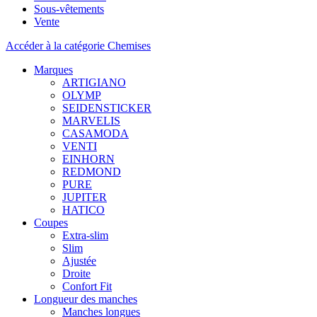
Sous-vêtements
Vente
Accéder à la catégorie Chemises
Marques
ARTIGIANO
OLYMP
SEIDENSTICKER
MARVELIS
CASAMODA
VENTI
EINHORN
REDMOND
PURE
JUPITER
HATICO
Coupes
Extra-slim
Slim
Ajustée
Droite
Confort Fit
Longueur des manches
Manches longues