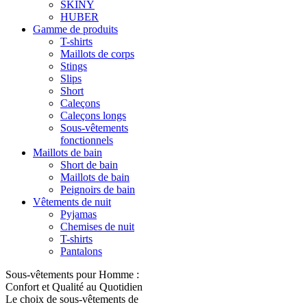
SKINY
HUBER
Gamme de produits
T-shirts
Maillots de corps
Stings
Slips
Short
Caleçons
Caleçons longs
Sous-vêtements
fonctionnels
Maillots de bain
Short de bain
Maillots de bain
Peignoirs de bain
Vêtements de nuit
Pyjamas
Chemises de nuit
T-shirts
Pantalons
Sous-vêtements pour Homme :
Confort et Qualité au Quotidien
Le choix de sous-vêtements de