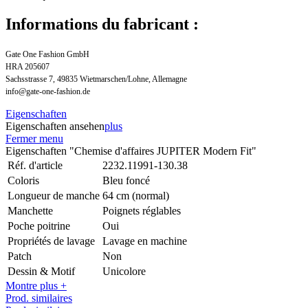
Informations du fabricant :
Gate One Fashion GmbH
HRA 205607
Sachsstrasse 7, 49835 Wietmarschen/Lohne, Allemagne
info@gate-one-fashion.de
Eigenschaften
Eigenschaften ansehen
plus
Fermer menu
Eigenschaften "Chemise d'affaires JUPITER Modern Fit"
Réf. d'article
2232.11991-130.38
Coloris
Bleu foncé
Longueur de manche
64 cm (normal)
Manchette
Poignets réglables
Poche poitrine
Oui
Propriétés de lavage
Lavage en machine
Patch
Non
Dessin & Motif
Unicolore
Montre plus +
Prod. similaires