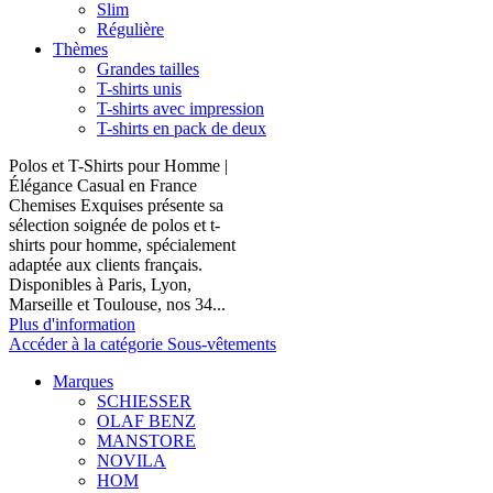
Slim
Régulière
Thèmes
Grandes tailles
T-shirts unis
T-shirts avec impression
T-shirts en pack de deux
Polos et T-Shirts pour Homme |
Élégance Casual en France
Chemises Exquises présente sa
sélection soignée de polos et t-
shirts pour homme, spécialement
adaptée aux clients français.
Disponibles à Paris, Lyon,
Marseille et Toulouse, nos 34...
Plus d'information
Accéder à la catégorie Sous-vêtements
Marques
SCHIESSER
OLAF BENZ
MANSTORE
NOVILA
HOM