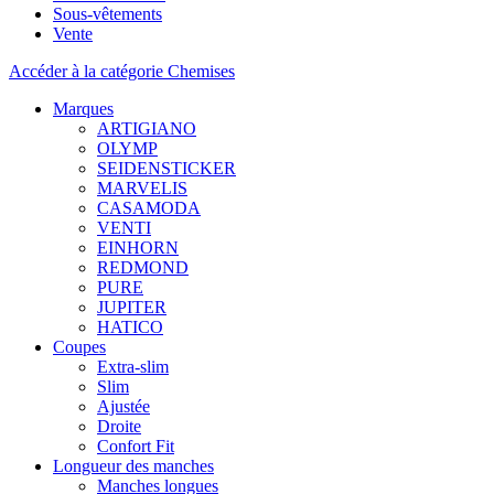
Sous-vêtements
Vente
Accéder à la catégorie Chemises
Marques
ARTIGIANO
OLYMP
SEIDENSTICKER
MARVELIS
CASAMODA
VENTI
EINHORN
REDMOND
PURE
JUPITER
HATICO
Coupes
Extra-slim
Slim
Ajustée
Droite
Confort Fit
Longueur des manches
Manches longues