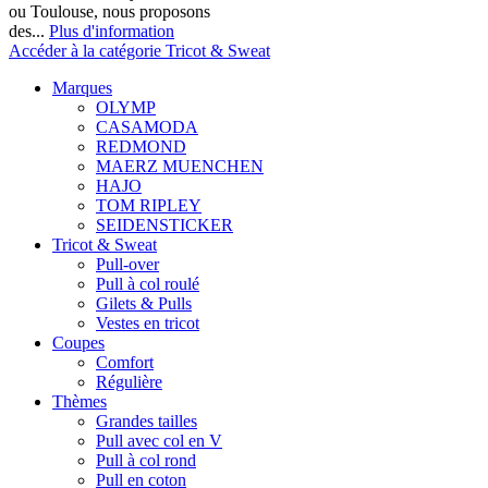
ou Toulouse, nous proposons
des...
Plus d'information
Accéder à la catégorie Tricot & Sweat
Marques
OLYMP
CASAMODA
REDMOND
MAERZ MUENCHEN
HAJO
TOM RIPLEY
SEIDENSTICKER
Tricot & Sweat
Pull-over
Pull à col roulé
Gilets & Pulls
Vestes en tricot
Coupes
Comfort
Régulière
Thèmes
Grandes tailles
Pull avec col en V
Pull à col rond
Pull en coton