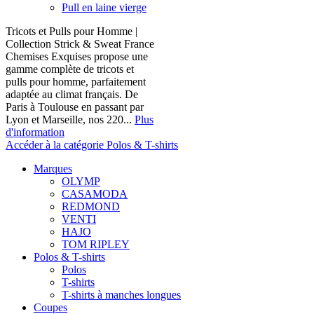
Pull en laine vierge
Tricots et Pulls pour Homme |
Collection Strick & Sweat France
Chemises Exquises propose une
gamme complète de tricots et
pulls pour homme, parfaitement
adaptée au climat français. De
Paris à Toulouse en passant par
Lyon et Marseille, nos 220...
Plus
d'information
Accéder à la catégorie Polos & T-shirts
Marques
OLYMP
CASAMODA
REDMOND
VENTI
HAJO
TOM RIPLEY
Polos & T-shirts
Polos
T-shirts
T-shirts à manches longues
Coupes