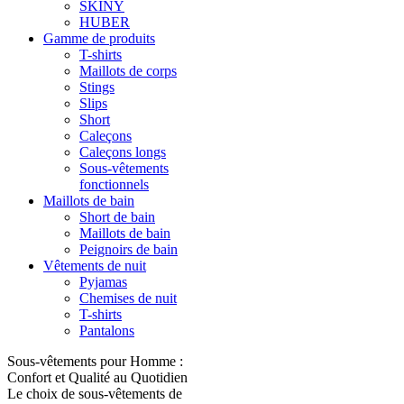
SKINY
HUBER
Gamme de produits
T-shirts
Maillots de corps
Stings
Slips
Short
Caleçons
Caleçons longs
Sous-vêtements
fonctionnels
Maillots de bain
Short de bain
Maillots de bain
Peignoirs de bain
Vêtements de nuit
Pyjamas
Chemises de nuit
T-shirts
Pantalons
Sous-vêtements pour Homme :
Confort et Qualité au Quotidien
Le choix de sous-vêtements de