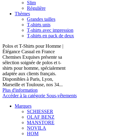
Slim
Régulière
Thèmes
Grandes tailles
T-shirts unis
T-shirts avec impression
T-shirts en pack de deux
Polos et T-Shirts pour Homme |
Élégance Casual en France
Chemises Exquises présente sa
sélection soignée de polos et t-
shirts pour homme, spécialement
adaptée aux clients français.
Disponibles à Paris, Lyon,
Marseille et Toulouse, nos 34...
Plus d'information
Accéder à la catégorie Sous-vêtements
Marques
SCHIESSER
OLAF BENZ
MANSTORE
NOVILA
HOM