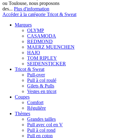
ou Toulouse, nous proposons
des...
Plus d'information
Accéder à la catégorie Tricot & Sweat
Marques
OLYMP
CASAMODA
REDMOND
MAERZ MUENCHEN
HAJO
TOM RIPLEY
SEIDENSTICKER
Tricot & Sweat
Pull-over
Pull à col roulé
Gilets & Pulls
Vestes en tricot
Coupes
Comfort
Régulière
Thèmes
Grandes tailles
Pull avec col en V
Pull à col rond
Pull en coton