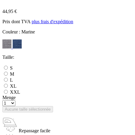
44,95 €
Prix dont TVA
plus frais d'expédition
Couleur :
Marine
Taille:
S
M
L
XL
XXL
Menge
Aucune taille sélectionnée
Repassage facile