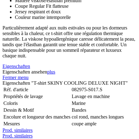
Matière viskose/élasthan premium
Coupe Regular Fit flatteuse
Jersey respirant et doux
Couleur marine intemporelle
Particulièrement adapté aux nuits estivales ou pour les dormeurs
sensibles à la chaleur, ce t-shirt offre une régulation thermique
naturelle. La viskose hypoallergénique caresse délicatement la peau,
tandis que l'élasthan garantit une tenue stable et confortable. Un
basique indispensable pour un sommeil réparateur et luxueux
chaque nuit.
Eigenschaften
Eigenschaften ansehen
plus
Fermer menu
Eigenschaften "T-shirt SKINY COOLING DELUXE NIGHT"
Réf. d'article
082975-S017.S
Propriétés de lavage
Lavage en machine
Coloris
Marine
Dessin & Motif
Bandes
Encolure et longueur des manches
col rond, manches longues
Mesures
coupe ample
Prod. similaires
Prod. similaires