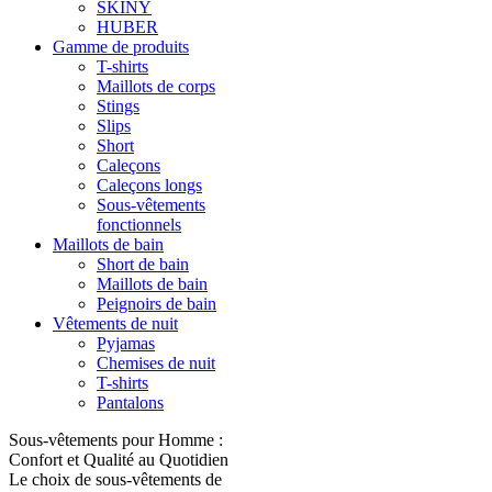
SKINY
HUBER
Gamme de produits
T-shirts
Maillots de corps
Stings
Slips
Short
Caleçons
Caleçons longs
Sous-vêtements
fonctionnels
Maillots de bain
Short de bain
Maillots de bain
Peignoirs de bain
Vêtements de nuit
Pyjamas
Chemises de nuit
T-shirts
Pantalons
Sous-vêtements pour Homme :
Confort et Qualité au Quotidien
Le choix de sous-vêtements de