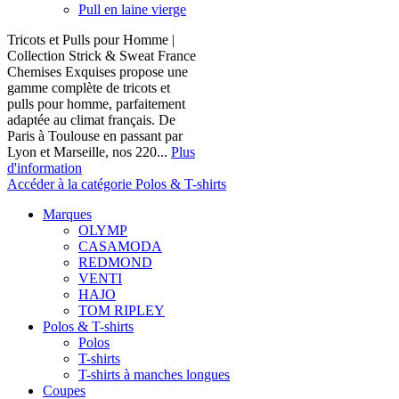
Pull en laine vierge
Tricots et Pulls pour Homme |
Collection Strick & Sweat France
Chemises Exquises propose une
gamme complète de tricots et
pulls pour homme, parfaitement
adaptée au climat français. De
Paris à Toulouse en passant par
Lyon et Marseille, nos 220...
Plus
d'information
Accéder à la catégorie Polos & T-shirts
Marques
OLYMP
CASAMODA
REDMOND
VENTI
HAJO
TOM RIPLEY
Polos & T-shirts
Polos
T-shirts
T-shirts à manches longues
Coupes