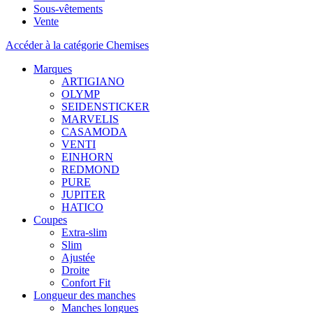
Sous-vêtements
Vente
Accéder à la catégorie Chemises
Marques
ARTIGIANO
OLYMP
SEIDENSTICKER
MARVELIS
CASAMODA
VENTI
EINHORN
REDMOND
PURE
JUPITER
HATICO
Coupes
Extra-slim
Slim
Ajustée
Droite
Confort Fit
Longueur des manches
Manches longues