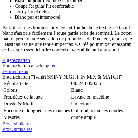
Élasthan pour flexibilité et maintien
Coupe Regular Fit confortable
Jersey fin et délicat
Blanc pur et intemporel
Parfait pour les hommes privilégiant l'authenticité textile, ce t-shirt
blanc s'associe facilement à toute garde-robe de sommeil. Le coton
nature procure une sensation de propreté et de fraîcheur, tandis que
l'élasthan assure une tenue impeccable. Créé pour mixer et assortir,
ce basique essentiel offre confort et versatilité nuit après nuit.
Eigenschaften
Eigenschaften ansehen
plus
Fermer menu
Eigenschaften "T-shirt SKINY NIGHT IN MIX & MATCH"
Réf. d'article
083243-0500.S
Coloris
Blanc
Propriétés de lavage
Lavage en machine
Dessin & Motif
Unicolore
Encolure et longueur des manches
Col rond, manches courtes
Mesures
coupe ample
Prod. similaires
Prod. similaires