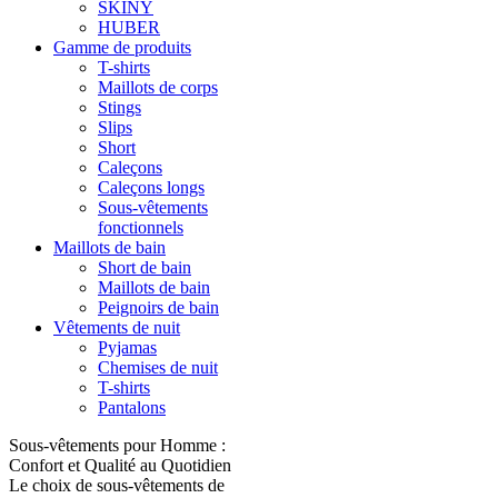
SKINY
HUBER
Gamme de produits
T-shirts
Maillots de corps
Stings
Slips
Short
Caleçons
Caleçons longs
Sous-vêtements
fonctionnels
Maillots de bain
Short de bain
Maillots de bain
Peignoirs de bain
Vêtements de nuit
Pyjamas
Chemises de nuit
T-shirts
Pantalons
Sous-vêtements pour Homme :
Confort et Qualité au Quotidien
Le choix de sous-vêtements de