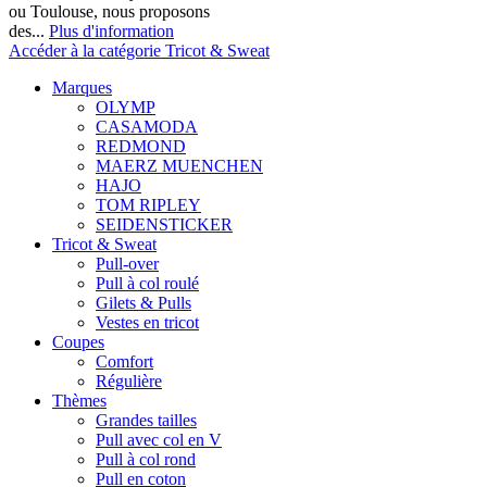
ou Toulouse, nous proposons
des...
Plus d'information
Accéder à la catégorie Tricot & Sweat
Marques
OLYMP
CASAMODA
REDMOND
MAERZ MUENCHEN
HAJO
TOM RIPLEY
SEIDENSTICKER
Tricot & Sweat
Pull-over
Pull à col roulé
Gilets & Pulls
Vestes en tricot
Coupes
Comfort
Régulière
Thèmes
Grandes tailles
Pull avec col en V
Pull à col rond
Pull en coton