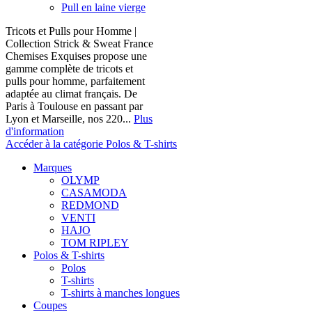
Pull en laine vierge
Tricots et Pulls pour Homme |
Collection Strick & Sweat France
Chemises Exquises propose une
gamme complète de tricots et
pulls pour homme, parfaitement
adaptée au climat français. De
Paris à Toulouse en passant par
Lyon et Marseille, nos 220...
Plus
d'information
Accéder à la catégorie Polos & T-shirts
Marques
OLYMP
CASAMODA
REDMOND
VENTI
HAJO
TOM RIPLEY
Polos & T-shirts
Polos
T-shirts
T-shirts à manches longues
Coupes