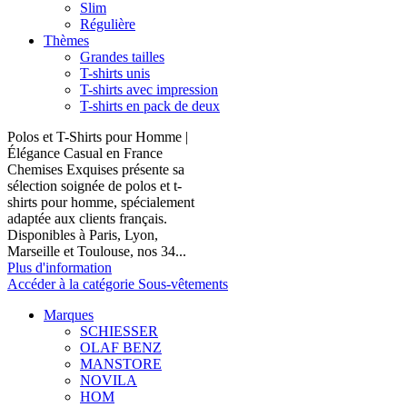
Slim
Régulière
Thèmes
Grandes tailles
T-shirts unis
T-shirts avec impression
T-shirts en pack de deux
Polos et T-Shirts pour Homme |
Élégance Casual en France
Chemises Exquises présente sa
sélection soignée de polos et t-
shirts pour homme, spécialement
adaptée aux clients français.
Disponibles à Paris, Lyon,
Marseille et Toulouse, nos 34...
Plus d'information
Accéder à la catégorie Sous-vêtements
Marques
SCHIESSER
OLAF BENZ
MANSTORE
NOVILA
HOM