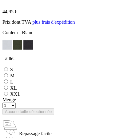
44,95 €
Prix dont TVA
plus frais d'expédition
Couleur :
Blanc
Taille:
S
M
L
XL
XXL
Menge
Aucune taille sélectionnée
Repassage facile