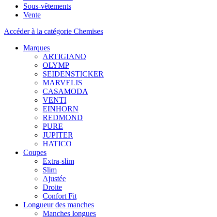
Sous-vêtements
Vente
Accéder à la catégorie Chemises
Marques
ARTIGIANO
OLYMP
SEIDENSTICKER
MARVELIS
CASAMODA
VENTI
EINHORN
REDMOND
PURE
JUPITER
HATICO
Coupes
Extra-slim
Slim
Ajustée
Droite
Confort Fit
Longueur des manches
Manches longues