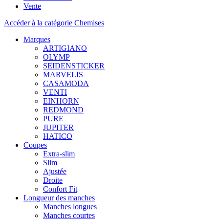
Vente
Accéder à la catégorie Chemises
Marques
ARTIGIANO
OLYMP
SEIDENSTICKER
MARVELIS
CASAMODA
VENTI
EINHORN
REDMOND
PURE
JUPITER
HATICO
Coupes
Extra-slim
Slim
Ajustée
Droite
Confort Fit
Longueur des manches
Manches longues
Manches courtes