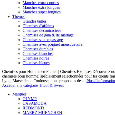
Manches extra courtes
Manches extra longues
Manches super longues
Thèmes
Grandes tailles
Chemises d'affaires
Chemises décontractées
Chemises de gala & de mariage
Chemises sans repassage
Chemises avec poignet mousquetaire
Chemises durables
Chemises blanches
Chemises noires
Chemises bleues
Chemises pour Homme en France | Chemises Exquises Découvrez notre
chemises pour homme, spécialement sélectionnées pour les clients fran
Lyon, Marseille ou Toulouse, nous proposons des...
Plus d'informatio
Accéder à la catégorie Tricot & Sweat
Marques
OLYMP
CASAMODA
REDMOND
MAERZ MUENCHEN