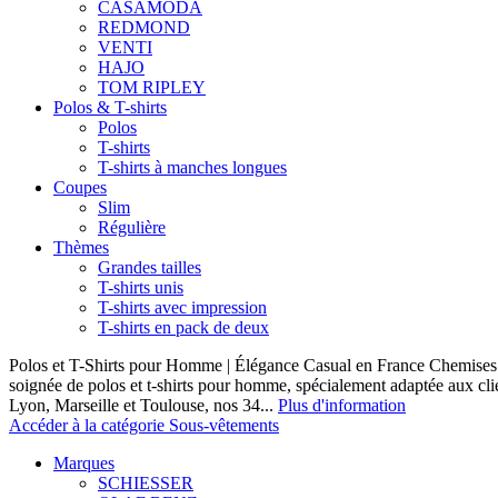
CASAMODA
REDMOND
VENTI
HAJO
TOM RIPLEY
Polos & T-shirts
Polos
T-shirts
T-shirts à manches longues
Coupes
Slim
Régulière
Thèmes
Grandes tailles
T-shirts unis
T-shirts avec impression
T-shirts en pack de deux
Polos et T-Shirts pour Homme | Élégance Casual en France Chemises 
soignée de polos et t-shirts pour homme, spécialement adaptée aux clie
Lyon, Marseille et Toulouse, nos 34...
Plus d'information
Accéder à la catégorie Sous-vêtements
Marques
SCHIESSER