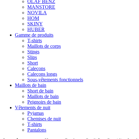
OLAF BENZ
MANSTORE
NOVILA
HOM
SKINY
HUBER
Gamme de produits
T-shirts
Maillots de corps
Stings
Slips
Short
Caleçons
Caleçons longs
Sous-vêtements fonctionnels
Maillots de bain
Short de bain
Maillots de bain
Peignoirs de bain
Vêtements de nuit
Pyjamas
Chemises de nuit
T-shirts
Pantalons