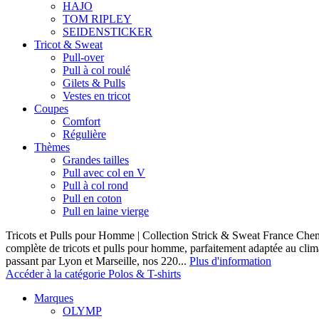
HAJO
TOM RIPLEY
SEIDENSTICKER
Tricot & Sweat
Pull-over
Pull à col roulé
Gilets & Pulls
Vestes en tricot
Coupes
Comfort
Régulière
Thèmes
Grandes tailles
Pull avec col en V
Pull à col rond
Pull en coton
Pull en laine vierge
Tricots et Pulls pour Homme | Collection Strick & Sweat France Ch
complète de tricots et pulls pour homme, parfaitement adaptée au clim
passant par Lyon et Marseille, nos 220...
Plus d'information
Accéder à la catégorie Polos & T-shirts
Marques
OLYMP