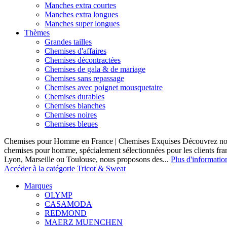
Manches extra courtes
Manches extra longues
Manches super longues
Thèmes
Grandes tailles
Chemises d'affaires
Chemises décontractées
Chemises de gala & de mariage
Chemises sans repassage
Chemises avec poignet mousquetaire
Chemises durables
Chemises blanches
Chemises noires
Chemises bleues
Chemises pour Homme en France | Chemises Exquises Découvrez notre
chemises pour homme, spécialement sélectionnées pour les clients fran
Lyon, Marseille ou Toulouse, nous proposons des...
Plus d'informatio
Accéder à la catégorie Tricot & Sweat
Marques
OLYMP
CASAMODA
REDMOND
MAERZ MUENCHEN