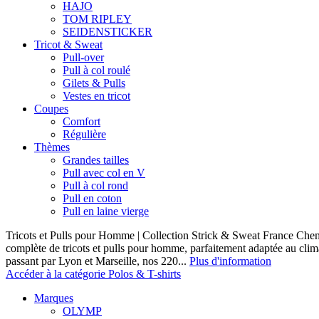
HAJO
TOM RIPLEY
SEIDENSTICKER
Tricot & Sweat
Pull-over
Pull à col roulé
Gilets & Pulls
Vestes en tricot
Coupes
Comfort
Régulière
Thèmes
Grandes tailles
Pull avec col en V
Pull à col rond
Pull en coton
Pull en laine vierge
Tricots et Pulls pour Homme | Collection Strick & Sweat France Ch
complète de tricots et pulls pour homme, parfaitement adaptée au clim
passant par Lyon et Marseille, nos 220...
Plus d'information
Accéder à la catégorie Polos & T-shirts
Marques
OLYMP