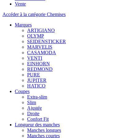
Vente
Accéder à la catégorie Chemises
Marques
ARTIGIANO
OLYMP
SEIDENSTICKER
MARVELIS
CASAMODA
VENTI
EINHORN
REDMOND
PURE
JUPITER
HATICO
Coupes
Extra-slim
Slim
Ajustée
Droite
Confort Fit
Longueur des manches
Manches longues
Manches courtes