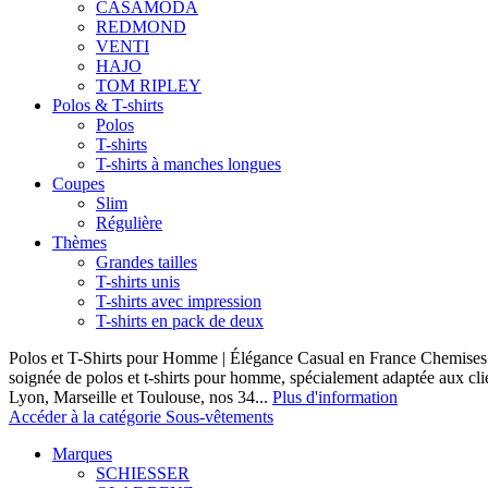
CASAMODA
REDMOND
VENTI
HAJO
TOM RIPLEY
Polos & T-shirts
Polos
T-shirts
T-shirts à manches longues
Coupes
Slim
Régulière
Thèmes
Grandes tailles
T-shirts unis
T-shirts avec impression
T-shirts en pack de deux
Polos et T-Shirts pour Homme | Élégance Casual en France Chemises 
soignée de polos et t-shirts pour homme, spécialement adaptée aux clie
Lyon, Marseille et Toulouse, nos 34...
Plus d'information
Accéder à la catégorie Sous-vêtements
Marques
SCHIESSER