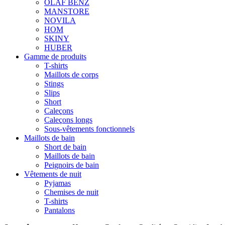
OLAF BENZ
MANSTORE
NOVILA
HOM
SKINY
HUBER
Gamme de produits
T-shirts
Maillots de corps
Stings
Slips
Short
Caleçons
Caleçons longs
Sous-vêtements fonctionnels
Maillots de bain
Short de bain
Maillots de bain
Peignoirs de bain
Vêtements de nuit
Pyjamas
Chemises de nuit
T-shirts
Pantalons