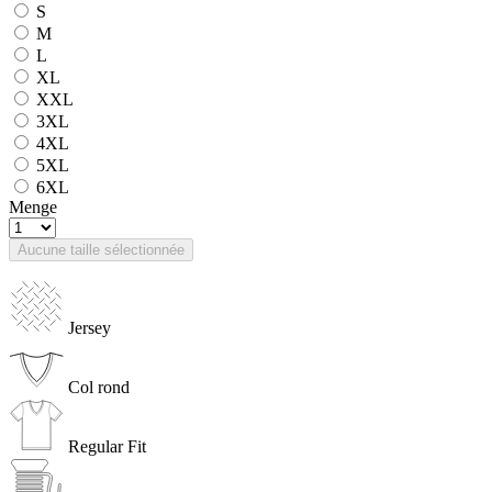
S
M
L
XL
XXL
3XL
4XL
5XL
6XL
Menge
Aucune taille sélectionnée
Jersey
Col rond
Regular Fit