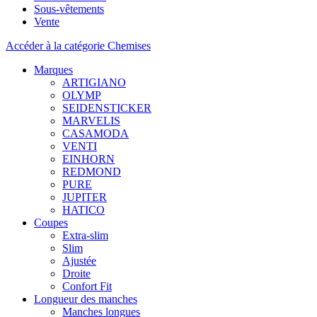
Sous-vêtements
Vente
Accéder à la catégorie Chemises
Marques
ARTIGIANO
OLYMP
SEIDENSTICKER
MARVELIS
CASAMODA
VENTI
EINHORN
REDMOND
PURE
JUPITER
HATICO
Coupes
Extra-slim
Slim
Ajustée
Droite
Confort Fit
Longueur des manches
Manches longues