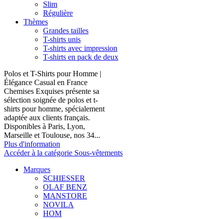
Slim
Régulière
Thèmes
Grandes tailles
T-shirts unis
T-shirts avec impression
T-shirts en pack de deux
Polos et T-Shirts pour Homme |
Élégance Casual en France
Chemises Exquises présente sa
sélection soignée de polos et t-
shirts pour homme, spécialement
adaptée aux clients français.
Disponibles à Paris, Lyon,
Marseille et Toulouse, nos 34...
Plus d'information
Accéder à la catégorie Sous-vêtements
Marques
SCHIESSER
OLAF BENZ
MANSTORE
NOVILA
HOM