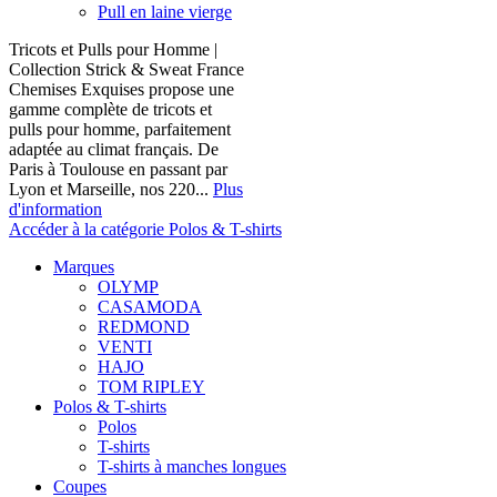
Pull en laine vierge
Tricots et Pulls pour Homme |
Collection Strick & Sweat France
Chemises Exquises propose une
gamme complète de tricots et
pulls pour homme, parfaitement
adaptée au climat français. De
Paris à Toulouse en passant par
Lyon et Marseille, nos 220...
Plus
d'information
Accéder à la catégorie Polos & T-shirts
Marques
OLYMP
CASAMODA
REDMOND
VENTI
HAJO
TOM RIPLEY
Polos & T-shirts
Polos
T-shirts
T-shirts à manches longues
Coupes