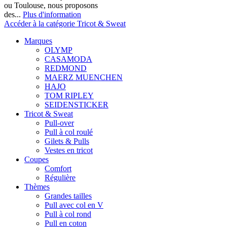
ou Toulouse, nous proposons
des...
Plus d'information
Accéder à la catégorie Tricot & Sweat
Marques
OLYMP
CASAMODA
REDMOND
MAERZ MUENCHEN
HAJO
TOM RIPLEY
SEIDENSTICKER
Tricot & Sweat
Pull-over
Pull à col roulé
Gilets & Pulls
Vestes en tricot
Coupes
Comfort
Régulière
Thèmes
Grandes tailles
Pull avec col en V
Pull à col rond
Pull en coton