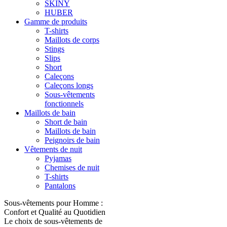
SKINY
HUBER
Gamme de produits
T-shirts
Maillots de corps
Stings
Slips
Short
Caleçons
Caleçons longs
Sous-vêtements
fonctionnels
Maillots de bain
Short de bain
Maillots de bain
Peignoirs de bain
Vêtements de nuit
Pyjamas
Chemises de nuit
T-shirts
Pantalons
Sous-vêtements pour Homme :
Confort et Qualité au Quotidien
Le choix de sous-vêtements de