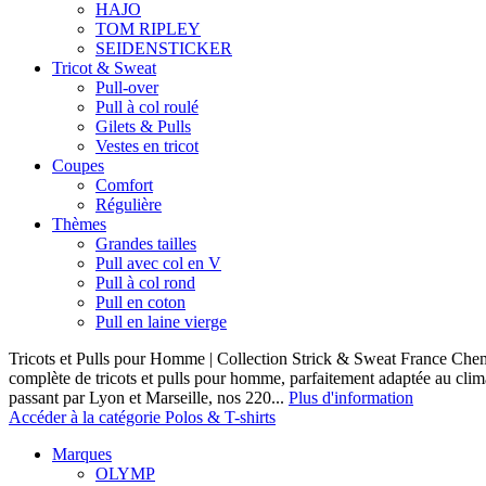
HAJO
TOM RIPLEY
SEIDENSTICKER
Tricot & Sweat
Pull-over
Pull à col roulé
Gilets & Pulls
Vestes en tricot
Coupes
Comfort
Régulière
Thèmes
Grandes tailles
Pull avec col en V
Pull à col rond
Pull en coton
Pull en laine vierge
Tricots et Pulls pour Homme | Collection Strick & Sweat France Ch
complète de tricots et pulls pour homme, parfaitement adaptée au clim
passant par Lyon et Marseille, nos 220...
Plus d'information
Accéder à la catégorie Polos & T-shirts
Marques
OLYMP