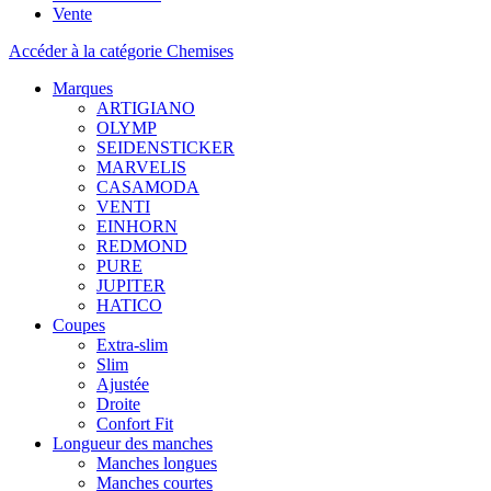
Vente
Accéder à la catégorie Chemises
Marques
ARTIGIANO
OLYMP
SEIDENSTICKER
MARVELIS
CASAMODA
VENTI
EINHORN
REDMOND
PURE
JUPITER
HATICO
Coupes
Extra-slim
Slim
Ajustée
Droite
Confort Fit
Longueur des manches
Manches longues
Manches courtes