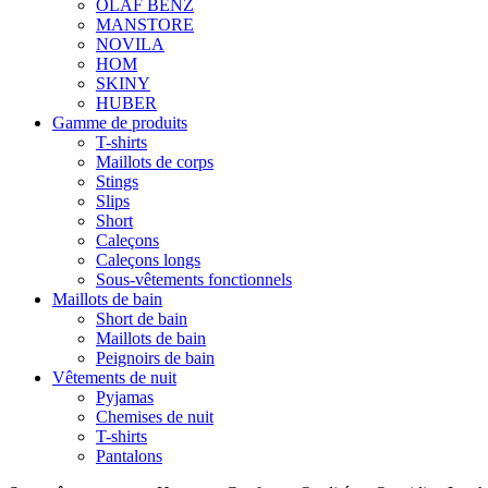
OLAF BENZ
MANSTORE
NOVILA
HOM
SKINY
HUBER
Gamme de produits
T-shirts
Maillots de corps
Stings
Slips
Short
Caleçons
Caleçons longs
Sous-vêtements fonctionnels
Maillots de bain
Short de bain
Maillots de bain
Peignoirs de bain
Vêtements de nuit
Pyjamas
Chemises de nuit
T-shirts
Pantalons