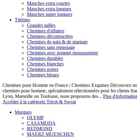
Manches extra courtes
Manches extra longues
Manches super longues
Thèmes
Grandes tailles
Chemises d'affaires
Chemises décontractées
Chemises de gala & de mariage
Chemises sans repassage
Chemises avec poignet mousquetaire
Chemises durables
Chemises blanches
Chemises noires
Chemises bleues
Chemises pour Homme en France | Chemises Exquises Découvrez notre
chemises pour homme, spécialement sélectionnées pour les clients fran
Lyon, Marseille ou Toulouse, nous proposons des...
Plus d'informatio
Accéder à la catégorie Tricot & Sweat
Marques
OLYMP
CASAMODA
REDMOND
MAERZ MUENCHEN