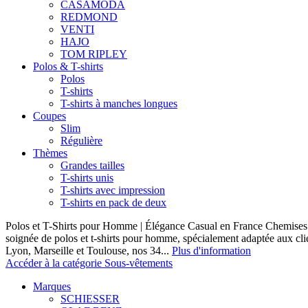
CASAMODA
REDMOND
VENTI
HAJO
TOM RIPLEY
Polos & T-shirts
Polos
T-shirts
T-shirts à manches longues
Coupes
Slim
Régulière
Thèmes
Grandes tailles
T-shirts unis
T-shirts avec impression
T-shirts en pack de deux
Polos et T-Shirts pour Homme | Élégance Casual en France Chemises 
soignée de polos et t-shirts pour homme, spécialement adaptée aux clie
Lyon, Marseille et Toulouse, nos 34...
Plus d'information
Accéder à la catégorie Sous-vêtements
Marques
SCHIESSER