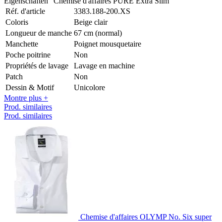
Eigenschaften "Chemise d'affaires PURE Extra Slim"
Réf. d'article
3383.188-200.XS
Coloris
Beige clair
Longueur de manche
67 cm (normal)
Manchette
Poignet mousquetaire
Poche poitrine
Non
Propriétés de lavage
Lavage en machine
Patch
Non
Dessin & Motif
Unicolore
Montre plus +
Prod. similaires
Prod. similaires
Chemise d'affaires OLYMP No. Six super