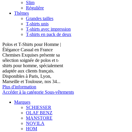
Slim
Régulière
Thèmes
Grandes tailles
T-shirts unis
T-shirts avec impression
T-shirts en pack de deux
Polos et T-Shirts pour Homme |
Élégance Casual en France
Chemises Exquises présente sa
sélection soignée de polos et t-
shirts pour homme, spécialement
adaptée aux clients français.
Disponibles à Paris, Lyon,
Marseille et Toulouse, nos 34...
Plus d'information
Accéder à la catégorie Sous-vêtements
Marques
SCHIESSER
OLAF BENZ
MANSTORE
NOVILA
HOM