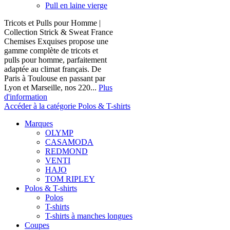
Pull en laine vierge
Tricots et Pulls pour Homme |
Collection Strick & Sweat France
Chemises Exquises propose une
gamme complète de tricots et
pulls pour homme, parfaitement
adaptée au climat français. De
Paris à Toulouse en passant par
Lyon et Marseille, nos 220...
Plus
d'information
Accéder à la catégorie Polos & T-shirts
Marques
OLYMP
CASAMODA
REDMOND
VENTI
HAJO
TOM RIPLEY
Polos & T-shirts
Polos
T-shirts
T-shirts à manches longues
Coupes