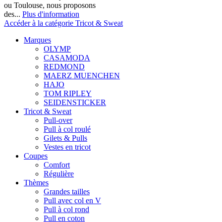
ou Toulouse, nous proposons
des...
Plus d'information
Accéder à la catégorie Tricot & Sweat
Marques
OLYMP
CASAMODA
REDMOND
MAERZ MUENCHEN
HAJO
TOM RIPLEY
SEIDENSTICKER
Tricot & Sweat
Pull-over
Pull à col roulé
Gilets & Pulls
Vestes en tricot
Coupes
Comfort
Régulière
Thèmes
Grandes tailles
Pull avec col en V
Pull à col rond
Pull en coton