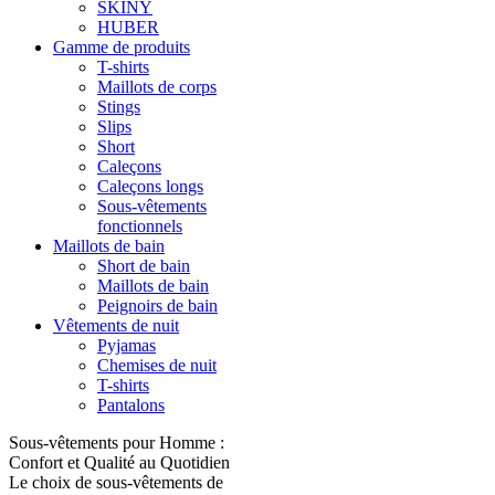
SKINY
HUBER
Gamme de produits
T-shirts
Maillots de corps
Stings
Slips
Short
Caleçons
Caleçons longs
Sous-vêtements
fonctionnels
Maillots de bain
Short de bain
Maillots de bain
Peignoirs de bain
Vêtements de nuit
Pyjamas
Chemises de nuit
T-shirts
Pantalons
Sous-vêtements pour Homme :
Confort et Qualité au Quotidien
Le choix de sous-vêtements de