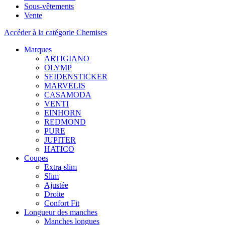
Sous-vêtements
Vente
Accéder à la catégorie Chemises
Marques
ARTIGIANO
OLYMP
SEIDENSTICKER
MARVELIS
CASAMODA
VENTI
EINHORN
REDMOND
PURE
JUPITER
HATICO
Coupes
Extra-slim
Slim
Ajustée
Droite
Confort Fit
Longueur des manches
Manches longues