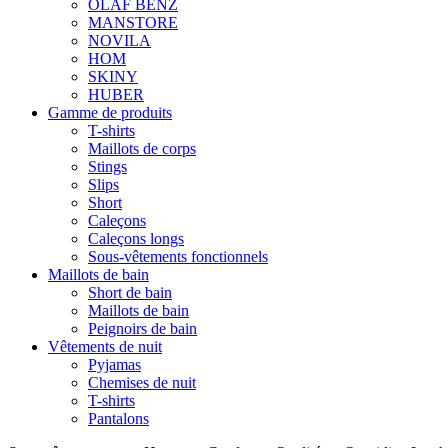
OLAF BENZ
MANSTORE
NOVILA
HOM
SKINY
HUBER
Gamme de produits
T-shirts
Maillots de corps
Stings
Slips
Short
Caleçons
Caleçons longs
Sous-vêtements fonctionnels
Maillots de bain
Short de bain
Maillots de bain
Peignoirs de bain
Vêtements de nuit
Pyjamas
Chemises de nuit
T-shirts
Pantalons