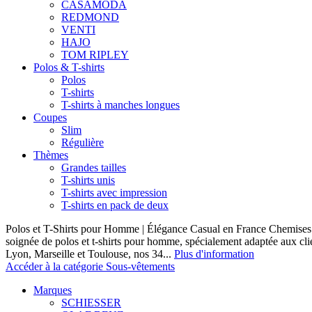
CASAMODA
REDMOND
VENTI
HAJO
TOM RIPLEY
Polos & T-shirts
Polos
T-shirts
T-shirts à manches longues
Coupes
Slim
Régulière
Thèmes
Grandes tailles
T-shirts unis
T-shirts avec impression
T-shirts en pack de deux
Polos et T-Shirts pour Homme | Élégance Casual en France Chemises 
soignée de polos et t-shirts pour homme, spécialement adaptée aux clie
Lyon, Marseille et Toulouse, nos 34...
Plus d'information
Accéder à la catégorie Sous-vêtements
Marques
SCHIESSER