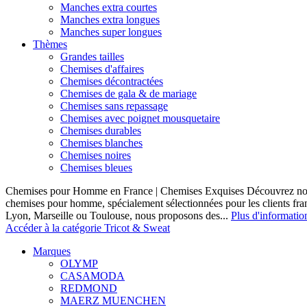
Manches extra courtes
Manches extra longues
Manches super longues
Thèmes
Grandes tailles
Chemises d'affaires
Chemises décontractées
Chemises de gala & de mariage
Chemises sans repassage
Chemises avec poignet mousquetaire
Chemises durables
Chemises blanches
Chemises noires
Chemises bleues
Chemises pour Homme en France | Chemises Exquises Découvrez notre
chemises pour homme, spécialement sélectionnées pour les clients fran
Lyon, Marseille ou Toulouse, nous proposons des...
Plus d'informatio
Accéder à la catégorie Tricot & Sweat
Marques
OLYMP
CASAMODA
REDMOND
MAERZ MUENCHEN