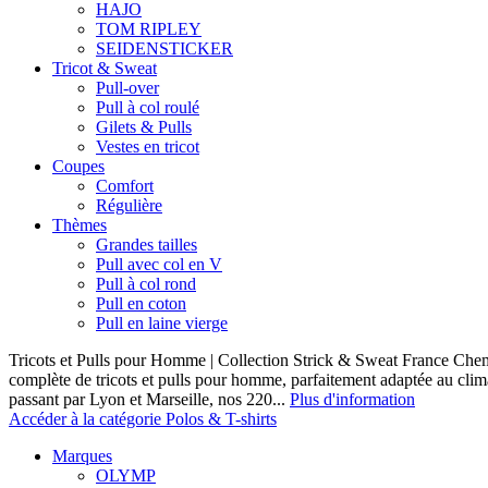
HAJO
TOM RIPLEY
SEIDENSTICKER
Tricot & Sweat
Pull-over
Pull à col roulé
Gilets & Pulls
Vestes en tricot
Coupes
Comfort
Régulière
Thèmes
Grandes tailles
Pull avec col en V
Pull à col rond
Pull en coton
Pull en laine vierge
Tricots et Pulls pour Homme | Collection Strick & Sweat France Ch
complète de tricots et pulls pour homme, parfaitement adaptée au clim
passant par Lyon et Marseille, nos 220...
Plus d'information
Accéder à la catégorie Polos & T-shirts
Marques
OLYMP