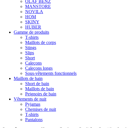
OLAF BENZ
MANSTORE
NOVILA
HOM
SKINY
HUBER
Gamme de produits
T-shirts
Maillots de corps
Stings
Slips
Short
Caleçons
Caleçons longs
Sous-vêtements fonctionnels
Maillots de bain
Short de bain
Maillots de bain
Peignoirs de bain
Vêtements de nuit
Pyjamas
Chemises de nuit
T-shirts
Pantalons