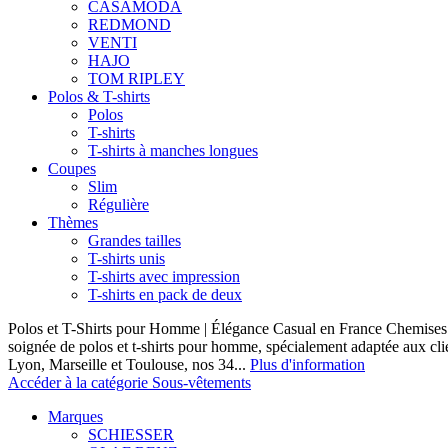
CASAMODA
REDMOND
VENTI
HAJO
TOM RIPLEY
Polos & T-shirts
Polos
T-shirts
T-shirts à manches longues
Coupes
Slim
Régulière
Thèmes
Grandes tailles
T-shirts unis
T-shirts avec impression
T-shirts en pack de deux
Polos et T-Shirts pour Homme | Élégance Casual en France Chemises 
soignée de polos et t-shirts pour homme, spécialement adaptée aux clie
Lyon, Marseille et Toulouse, nos 34...
Plus d'information
Accéder à la catégorie Sous-vêtements
Marques
SCHIESSER