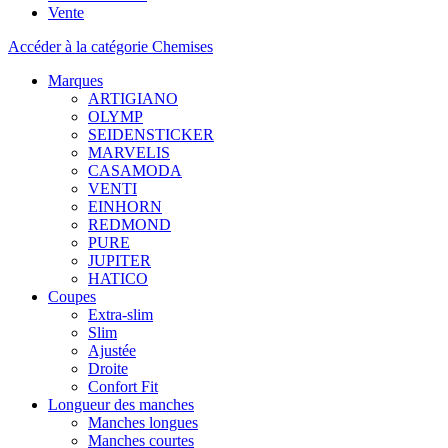
Vente
Accéder à la catégorie Chemises
Marques
ARTIGIANO
OLYMP
SEIDENSTICKER
MARVELIS
CASAMODA
VENTI
EINHORN
REDMOND
PURE
JUPITER
HATICO
Coupes
Extra-slim
Slim
Ajustée
Droite
Confort Fit
Longueur des manches
Manches longues
Manches courtes