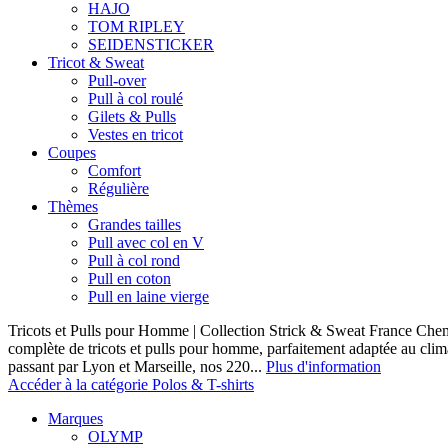
HAJO
TOM RIPLEY
SEIDENSTICKER
Tricot & Sweat
Pull-over
Pull à col roulé
Gilets & Pulls
Vestes en tricot
Coupes
Comfort
Régulière
Thèmes
Grandes tailles
Pull avec col en V
Pull à col rond
Pull en coton
Pull en laine vierge
Tricots et Pulls pour Homme | Collection Strick & Sweat France Ch
complète de tricots et pulls pour homme, parfaitement adaptée au clim
passant par Lyon et Marseille, nos 220...
Plus d'information
Accéder à la catégorie Polos & T-shirts
Marques
OLYMP