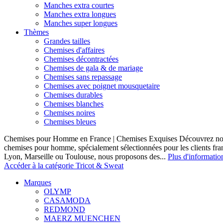
Manches extra courtes
Manches extra longues
Manches super longues
Thèmes
Grandes tailles
Chemises d'affaires
Chemises décontractées
Chemises de gala & de mariage
Chemises sans repassage
Chemises avec poignet mousquetaire
Chemises durables
Chemises blanches
Chemises noires
Chemises bleues
Chemises pour Homme en France | Chemises Exquises Découvrez notre
chemises pour homme, spécialement sélectionnées pour les clients fran
Lyon, Marseille ou Toulouse, nous proposons des...
Plus d'informatio
Accéder à la catégorie Tricot & Sweat
Marques
OLYMP
CASAMODA
REDMOND
MAERZ MUENCHEN