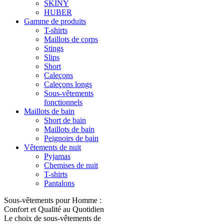
SKINY
HUBER
Gamme de produits
T-shirts
Maillots de corps
Stings
Slips
Short
Caleçons
Caleçons longs
Sous-vêtements
fonctionnels
Maillots de bain
Short de bain
Maillots de bain
Peignoirs de bain
Vêtements de nuit
Pyjamas
Chemises de nuit
T-shirts
Pantalons
Sous-vêtements pour Homme :
Confort et Qualité au Quotidien
Le choix de sous-vêtements de