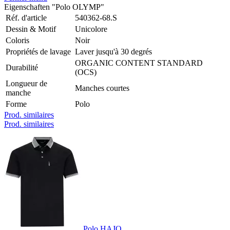
Eigenschaften "Polo OLYMP"
Réf. d'article
540362-68.S
Dessin & Motif
Unicolore
Coloris
Noir
Propriétés de lavage
Laver jusqu'à 30 degrés
ORGANIC CONTENT STANDARD
Durabilité
(OCS)
Longueur de
Manches courtes
manche
Forme
Polo
Prod. similaires
Prod. similaires
Polo HAJO