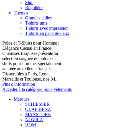
Slim
Régulière
Thèmes
Grandes tailles
T-shirts unis
T-shirts avec impression
T-shirts en pack de deux
Polos et T-Shirts pour Homme |
Élégance Casual en France
Chemises Exquises présente sa
sélection soignée de polos et t-
shirts pour homme, spécialement
adaptée aux clients français.
Disponibles à Paris, Lyon,
Marseille et Toulouse, nos 34...
Plus d'information
Accéder à la catégorie Sous-vêtements
Marques
SCHIESSER
OLAF BENZ
MANSTORE
NOVILA
HOM