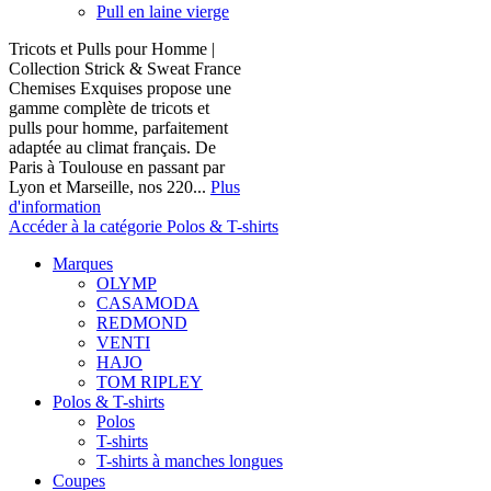
Pull en laine vierge
Tricots et Pulls pour Homme |
Collection Strick & Sweat France
Chemises Exquises propose une
gamme complète de tricots et
pulls pour homme, parfaitement
adaptée au climat français. De
Paris à Toulouse en passant par
Lyon et Marseille, nos 220...
Plus
d'information
Accéder à la catégorie Polos & T-shirts
Marques
OLYMP
CASAMODA
REDMOND
VENTI
HAJO
TOM RIPLEY
Polos & T-shirts
Polos
T-shirts
T-shirts à manches longues
Coupes