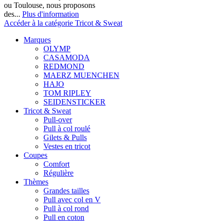
ou Toulouse, nous proposons
des...
Plus d'information
Accéder à la catégorie Tricot & Sweat
Marques
OLYMP
CASAMODA
REDMOND
MAERZ MUENCHEN
HAJO
TOM RIPLEY
SEIDENSTICKER
Tricot & Sweat
Pull-over
Pull à col roulé
Gilets & Pulls
Vestes en tricot
Coupes
Comfort
Régulière
Thèmes
Grandes tailles
Pull avec col en V
Pull à col rond
Pull en coton