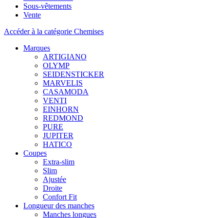
Sous-vêtements
Vente
Accéder à la catégorie Chemises
Marques
ARTIGIANO
OLYMP
SEIDENSTICKER
MARVELIS
CASAMODA
VENTI
EINHORN
REDMOND
PURE
JUPITER
HATICO
Coupes
Extra-slim
Slim
Ajustée
Droite
Confort Fit
Longueur des manches
Manches longues