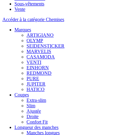
Sous-vêtements
Vente
Accéder à la catégorie Chemises
Marques
ARTIGIANO
OLYMP
SEIDENSTICKER
MARVELIS
CASAMODA
VENTI
EINHORN
REDMOND
PURE
JUPITER
HATICO
Coupes
Extra-slim
Slim
Ajustée
Droite
Confort Fit
Longueur des manches
Manches longues