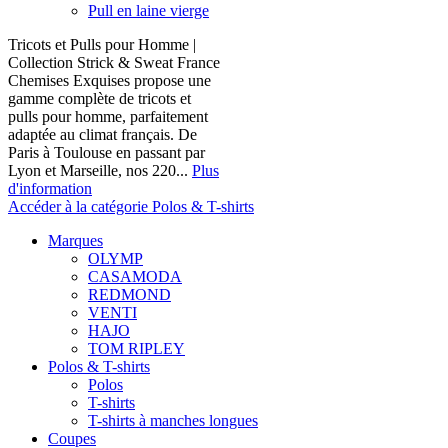
Pull en laine vierge
Tricots et Pulls pour Homme |
Collection Strick & Sweat France
Chemises Exquises propose une
gamme complète de tricots et
pulls pour homme, parfaitement
adaptée au climat français. De
Paris à Toulouse en passant par
Lyon et Marseille, nos 220...
Plus
d'information
Accéder à la catégorie Polos & T-shirts
Marques
OLYMP
CASAMODA
REDMOND
VENTI
HAJO
TOM RIPLEY
Polos & T-shirts
Polos
T-shirts
T-shirts à manches longues
Coupes