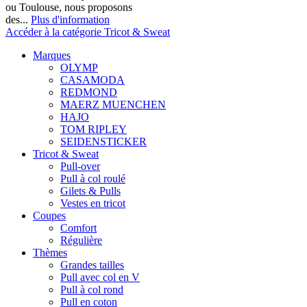
ou Toulouse, nous proposons
des...
Plus d'information
Accéder à la catégorie Tricot & Sweat
Marques
OLYMP
CASAMODA
REDMOND
MAERZ MUENCHEN
HAJO
TOM RIPLEY
SEIDENSTICKER
Tricot & Sweat
Pull-over
Pull à col roulé
Gilets & Pulls
Vestes en tricot
Coupes
Comfort
Régulière
Thèmes
Grandes tailles
Pull avec col en V
Pull à col rond
Pull en coton