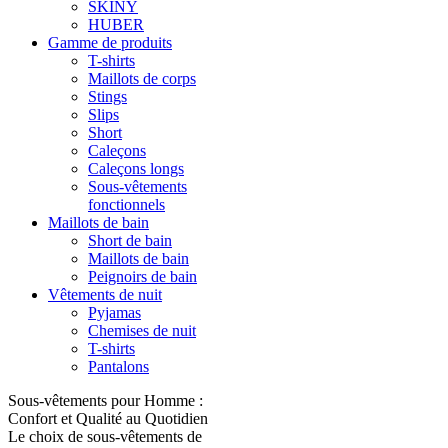
SKINY
HUBER
Gamme de produits
T-shirts
Maillots de corps
Stings
Slips
Short
Caleçons
Caleçons longs
Sous-vêtements
fonctionnels
Maillots de bain
Short de bain
Maillots de bain
Peignoirs de bain
Vêtements de nuit
Pyjamas
Chemises de nuit
T-shirts
Pantalons
Sous-vêtements pour Homme :
Confort et Qualité au Quotidien
Le choix de sous-vêtements de