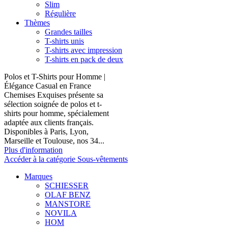
Slim
Régulière
Thèmes
Grandes tailles
T-shirts unis
T-shirts avec impression
T-shirts en pack de deux
Polos et T-Shirts pour Homme |
Élégance Casual en France
Chemises Exquises présente sa
sélection soignée de polos et t-
shirts pour homme, spécialement
adaptée aux clients français.
Disponibles à Paris, Lyon,
Marseille et Toulouse, nos 34...
Plus d'information
Accéder à la catégorie Sous-vêtements
Marques
SCHIESSER
OLAF BENZ
MANSTORE
NOVILA
HOM