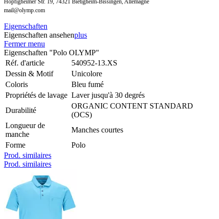
Höpfigheimer Str. 19, 74321 Bietigheim-Bissingen, Allemagne
mail@olymp.com
Eigenschaften
Eigenschaften ansehen
plus
Fermer menu
Eigenschaften "Polo OLYMP"
Réf. d'article
540952-13.XS
Dessin & Motif
Unicolore
Coloris
Bleu fumé
Propriétés de lavage
Laver jusqu'à 30 degrés
ORGANIC CONTENT STANDARD
Durabilité
(OCS)
Longueur de
Manches courtes
manche
Forme
Polo
Prod. similaires
Prod. similaires