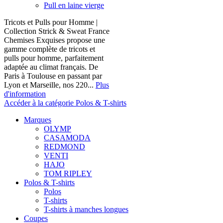
Pull en laine vierge
Tricots et Pulls pour Homme |
Collection Strick & Sweat France
Chemises Exquises propose une
gamme complète de tricots et
pulls pour homme, parfaitement
adaptée au climat français. De
Paris à Toulouse en passant par
Lyon et Marseille, nos 220...
Plus
d'information
Accéder à la catégorie Polos & T-shirts
Marques
OLYMP
CASAMODA
REDMOND
VENTI
HAJO
TOM RIPLEY
Polos & T-shirts
Polos
T-shirts
T-shirts à manches longues
Coupes