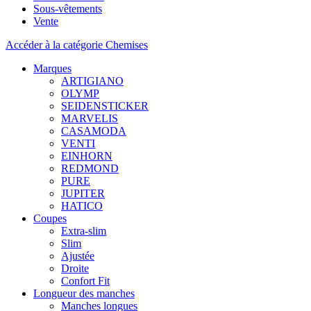
Sous-vêtements
Vente
Accéder à la catégorie Chemises
Marques
ARTIGIANO
OLYMP
SEIDENSTICKER
MARVELIS
CASAMODA
VENTI
EINHORN
REDMOND
PURE
JUPITER
HATICO
Coupes
Extra-slim
Slim
Ajustée
Droite
Confort Fit
Longueur des manches
Manches longues