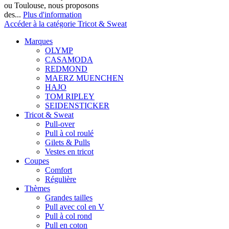
ou Toulouse, nous proposons
des...
Plus d'information
Accéder à la catégorie Tricot & Sweat
Marques
OLYMP
CASAMODA
REDMOND
MAERZ MUENCHEN
HAJO
TOM RIPLEY
SEIDENSTICKER
Tricot & Sweat
Pull-over
Pull à col roulé
Gilets & Pulls
Vestes en tricot
Coupes
Comfort
Régulière
Thèmes
Grandes tailles
Pull avec col en V
Pull à col rond
Pull en coton