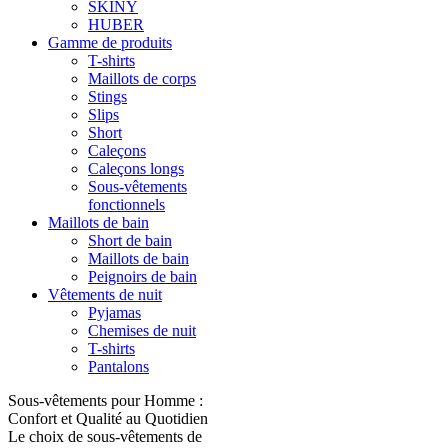
SKINY
HUBER
Gamme de produits
T-shirts
Maillots de corps
Stings
Slips
Short
Caleçons
Caleçons longs
Sous-vêtements
fonctionnels
Maillots de bain
Short de bain
Maillots de bain
Peignoirs de bain
Vêtements de nuit
Pyjamas
Chemises de nuit
T-shirts
Pantalons
Sous-vêtements pour Homme :
Confort et Qualité au Quotidien
Le choix de sous-vêtements de