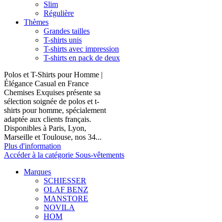
Slim
Régulière
Thèmes
Grandes tailles
T-shirts unis
T-shirts avec impression
T-shirts en pack de deux
Polos et T-Shirts pour Homme |
Élégance Casual en France
Chemises Exquises présente sa
sélection soignée de polos et t-
shirts pour homme, spécialement
adaptée aux clients français.
Disponibles à Paris, Lyon,
Marseille et Toulouse, nos 34...
Plus d'information
Accéder à la catégorie Sous-vêtements
Marques
SCHIESSER
OLAF BENZ
MANSTORE
NOVILA
HOM