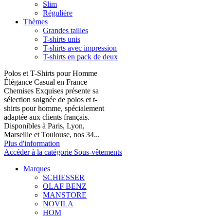
Slim
Régulière
Thèmes
Grandes tailles
T-shirts unis
T-shirts avec impression
T-shirts en pack de deux
Polos et T-Shirts pour Homme |
Élégance Casual en France
Chemises Exquises présente sa
sélection soignée de polos et t-
shirts pour homme, spécialement
adaptée aux clients français.
Disponibles à Paris, Lyon,
Marseille et Toulouse, nos 34...
Plus d'information
Accéder à la catégorie Sous-vêtements
Marques
SCHIESSER
OLAF BENZ
MANSTORE
NOVILA
HOM