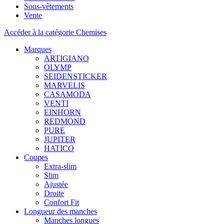
Sous-vêtements
Vente
Accéder à la catégorie Chemises
Marques
ARTIGIANO
OLYMP
SEIDENSTICKER
MARVELIS
CASAMODA
VENTI
EINHORN
REDMOND
PURE
JUPITER
HATICO
Coupes
Extra-slim
Slim
Ajustée
Droite
Confort Fit
Longueur des manches
Manches longues