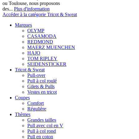
ou Toulouse, nous proposons
des...
Plus d'information
Accéder à la catégorie Tricot & Sweat
Marques
OLYMP
CASAMODA
REDMOND
MAERZ MUENCHEN
HAJO
TOM RIPLEY
SEIDENSTICKER
Tricot & Sweat
Pull-over
Pull à col roulé
Gilets & Pulls
Vestes en tricot
Coupes
Comfort
Régulière
Thèmes
Grandes tailles
Pull avec col en V
Pull à col rond
Pull en coton