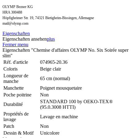
OLYMP Bezner KG
HRA 300488
Höpfigheimer Str. 19, 74321 Bietigheim-Bissingen, Allemagne
mail@olymp.com
Eigenschaften
Eigenschaften ansehen
plus
Fermer menu
Eigenschaften "Chemise d'affaires OLYMP No. Six Soirée super
slim"
Réf. d'article
074965-20.36
Coloris
Beige clair
Longueur de
65 cm (normal)
manche
Manchette
Poignet mousquetaire
Poche poitrine
Non
STANDARD 100 by OEKO-TEX®
Durabilité
(95.0.3008 HTTI)
Propriétés de
Lavage en machine
lavage
Patch
Non
Dessin & Motif
Unicolore