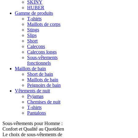
SKINY
HUBER
Gamme de produits
T-shirts
Maillots de corps
Stings
Slips
Short
Caleçons
Caleçons longs
Sous-vêtements
fonctionnels
Maillots de bain
Short de bain
Maillots de bain
Peignoirs de bain
Vêtements de nuit
Pyjamas
Chemises de nuit
T-shirts
Pantalons
Sous-vêtements pour Homme :
Confort et Qualité au Quotidien
Le choix de sous-vêtements de