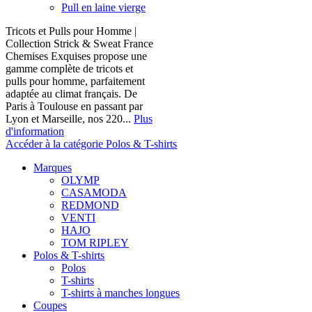
Pull en laine vierge
Tricots et Pulls pour Homme |
Collection Strick & Sweat France
Chemises Exquises propose une
gamme complète de tricots et
pulls pour homme, parfaitement
adaptée au climat français. De
Paris à Toulouse en passant par
Lyon et Marseille, nos 220...
Plus
d'information
Accéder à la catégorie Polos & T-shirts
Marques
OLYMP
CASAMODA
REDMOND
VENTI
HAJO
TOM RIPLEY
Polos & T-shirts
Polos
T-shirts
T-shirts à manches longues
Coupes