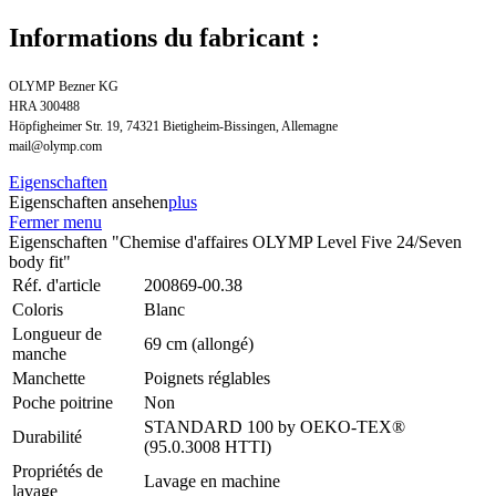
Informations du fabricant :
OLYMP Bezner KG
HRA 300488
Höpfigheimer Str. 19, 74321 Bietigheim-Bissingen, Allemagne
mail@olymp.com
Eigenschaften
Eigenschaften ansehen
plus
Fermer menu
Eigenschaften "Chemise d'affaires OLYMP Level Five 24/Seven
body fit"
Réf. d'article
200869-00.38
Coloris
Blanc
Longueur de
69 cm (allongé)
manche
Manchette
Poignets réglables
Poche poitrine
Non
STANDARD 100 by OEKO-TEX®
Durabilité
(95.0.3008 HTTI)
Propriétés de
Lavage en machine
lavage