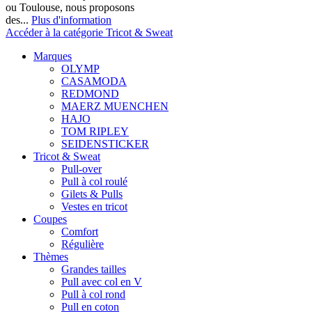
ou Toulouse, nous proposons
des...
Plus d'information
Accéder à la catégorie Tricot & Sweat
Marques
OLYMP
CASAMODA
REDMOND
MAERZ MUENCHEN
HAJO
TOM RIPLEY
SEIDENSTICKER
Tricot & Sweat
Pull-over
Pull à col roulé
Gilets & Pulls
Vestes en tricot
Coupes
Comfort
Régulière
Thèmes
Grandes tailles
Pull avec col en V
Pull à col rond
Pull en coton