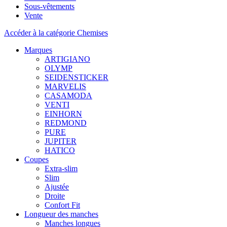
Sous-vêtements
Vente
Accéder à la catégorie Chemises
Marques
ARTIGIANO
OLYMP
SEIDENSTICKER
MARVELIS
CASAMODA
VENTI
EINHORN
REDMOND
PURE
JUPITER
HATICO
Coupes
Extra-slim
Slim
Ajustée
Droite
Confort Fit
Longueur des manches
Manches longues