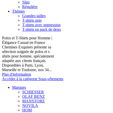
Slim
Régulière
Thèmes
Grandes tailles
T-shirts unis
T-shirts avec impression
T-shirts en pack de deux
Polos et T-Shirts pour Homme |
Élégance Casual en France
Chemises Exquises présente sa
sélection soignée de polos et t-
shirts pour homme, spécialement
adaptée aux clients français.
Disponibles à Paris, Lyon,
Marseille et Toulouse, nos 34...
Plus d'information
Accéder à la catégorie Sous-vêtements
Marques
SCHIESSER
OLAF BENZ
MANSTORE
NOVILA
HOM