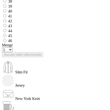
38
39
40
41
42
43
44
45
46
Menge
Aucune taille sélectionnée
Slim Fit
Jersey
New York Kent