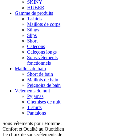
SKINY
HUBER
Gamme de produits
T-shirts
Maillots de corps
Stings
Slips
Short
Caleçons
Caleçons longs
Sous-vêtements
fonctionnels
Maillots de bain
Short de bain
Maillots de bain
Peignoirs de bain
Vêtements de nuit
Pyjamas
Chemises de nuit
T-shirts
Pantalons
Sous-vêtements pour Homme :
Confort et Qualité au Quotidien
Le choix de sous-vêtements de