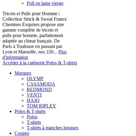
Pull en laine vierge
Tricots et Pulls pour Homme |
Collection Strick & Sweat France
Chemises Exquises propose une
gamme complète de tricots et
pulls pour homme, parfaitement
adaptée au climat français. De
Paris à Toulouse en passant par
Lyon et Marseille, nos 220...
Plus
d'information
Accéder à la catégorie Polos & T-shirts
Marques
OLYMP
CASAMODA
REDMOND
VENTI
HAJO
TOM RIPLEY
Polos & T-shirts
Polos
T-shirts
T-shirts à manches longues
Coupes