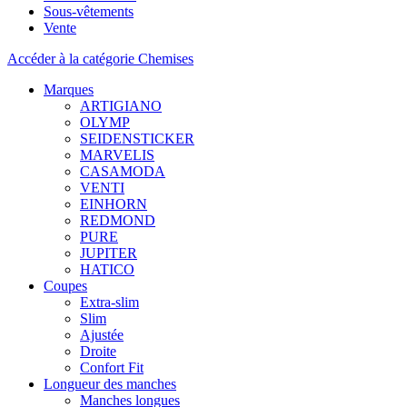
Sous-vêtements
Vente
Accéder à la catégorie Chemises
Marques
ARTIGIANO
OLYMP
SEIDENSTICKER
MARVELIS
CASAMODA
VENTI
EINHORN
REDMOND
PURE
JUPITER
HATICO
Coupes
Extra-slim
Slim
Ajustée
Droite
Confort Fit
Longueur des manches
Manches longues