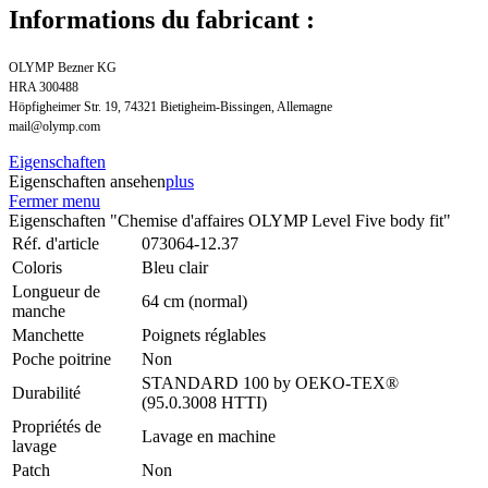
Informations du fabricant :
OLYMP Bezner KG
HRA 300488
Höpfigheimer Str. 19, 74321 Bietigheim-Bissingen, Allemagne
mail@olymp.com
Eigenschaften
Eigenschaften ansehen
plus
Fermer menu
Eigenschaften "Chemise d'affaires OLYMP Level Five body fit"
Réf. d'article
073064-12.37
Coloris
Bleu clair
Longueur de
64 cm (normal)
manche
Manchette
Poignets réglables
Poche poitrine
Non
STANDARD 100 by OEKO-TEX®
Durabilité
(95.0.3008 HTTI)
Propriétés de
Lavage en machine
lavage
Patch
Non