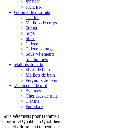
SKINY
HUBER
Gamme de produits
T-shirts
Maillots de corps
Stings
Slips
Short
Caleçons
Caleçons longs
Sous-vêtements
fonctionnels
Maillots de bain
Short de bain
Maillots de bain
Peignoirs de bain
Vêtements de nuit
Pyjamas
Chemises de nuit
T-shirts
Pantalons
Sous-vêtements pour Homme :
Confort et Qualité au Quotidien
Le choix de sous-vêtements de