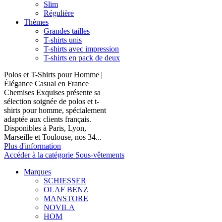
Slim
Régulière
Thèmes
Grandes tailles
T-shirts unis
T-shirts avec impression
T-shirts en pack de deux
Polos et T-Shirts pour Homme |
Élégance Casual en France
Chemises Exquises présente sa
sélection soignée de polos et t-
shirts pour homme, spécialement
adaptée aux clients français.
Disponibles à Paris, Lyon,
Marseille et Toulouse, nos 34...
Plus d'information
Accéder à la catégorie Sous-vêtements
Marques
SCHIESSER
OLAF BENZ
MANSTORE
NOVILA
HOM