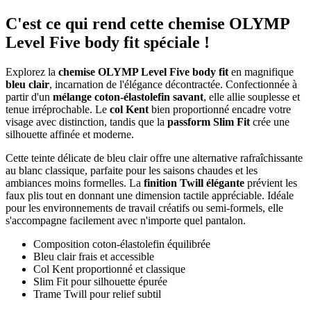
C'est ce qui rend cette chemise OLYMP
Level Five body fit spéciale !
Explorez la
chemise OLYMP Level Five body fit
en magnifique
bleu clair
, incarnation de l'élégance décontractée. Confectionnée à
partir d'un
mélange coton-élastolefin savant
, elle allie souplesse et
tenue irréprochable. Le
col Kent
bien proportionné encadre votre
visage avec distinction, tandis que la
passform Slim Fit
crée une
silhouette affinée et moderne.
Cette teinte délicate de bleu clair offre une alternative rafraîchissante
au blanc classique, parfaite pour les saisons chaudes et les
ambiances moins formelles. La
finition Twill élégante
prévient les
faux plis tout en donnant une dimension tactile appréciable. Idéale
pour les environnements de travail créatifs ou semi-formels, elle
s'accompagne facilement avec n'importe quel pantalon.
Composition coton-élastolefin équilibrée
Bleu clair frais et accessible
Col Kent proportionné et classique
Slim Fit pour silhouette épurée
Trame Twill pour relief subtil