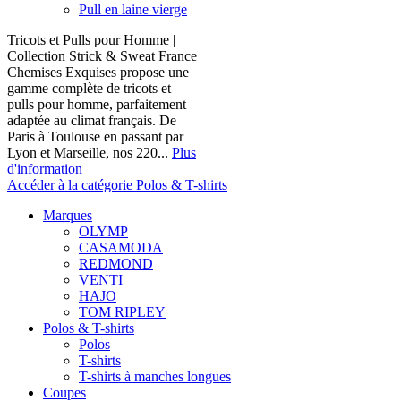
Pull en laine vierge
Tricots et Pulls pour Homme |
Collection Strick & Sweat France
Chemises Exquises propose une
gamme complète de tricots et
pulls pour homme, parfaitement
adaptée au climat français. De
Paris à Toulouse en passant par
Lyon et Marseille, nos 220...
Plus
d'information
Accéder à la catégorie Polos & T-shirts
Marques
OLYMP
CASAMODA
REDMOND
VENTI
HAJO
TOM RIPLEY
Polos & T-shirts
Polos
T-shirts
T-shirts à manches longues
Coupes