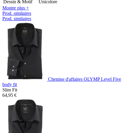
Dessin & Motif
Unicolore
Montre plus +
Prod. similaires
Prod. similaires
Chemise d'affaires OLYMP Level Five
body fit
Slim Fit
64,95 €