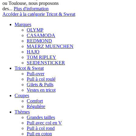
ou Toulouse, nous proposons
des...
Plus d'information
Accéder à la catégorie Tricot & Sweat
Marques
OLYMP
CASAMODA
REDMOND
MAERZ MUENCHEN
HAJO
TOM RIPLEY
SEIDENSTICKER
Tricot & Sweat
Pull-over
Pull à col roulé
Gilets & Pulls
Vestes en tricot
Coupes
Comfort
Régulière
Thèmes
Grandes tailles
Pull avec col en V
Pull à col rond
Pull en coton