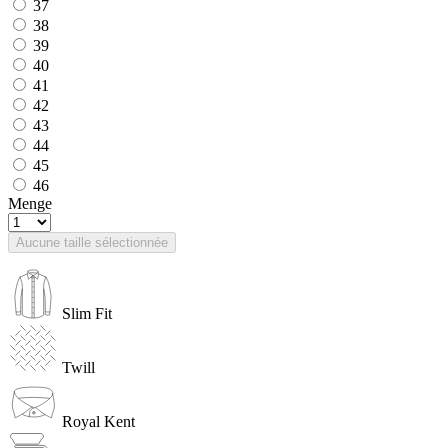
37
38
39
40
41
42
43
44
45
46
Menge
Aucune taille sélectionnée
Slim Fit
Twill
Royal Kent