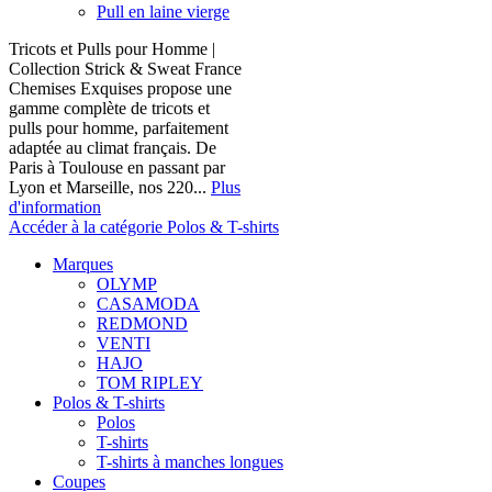
Pull en laine vierge
Tricots et Pulls pour Homme |
Collection Strick & Sweat France
Chemises Exquises propose une
gamme complète de tricots et
pulls pour homme, parfaitement
adaptée au climat français. De
Paris à Toulouse en passant par
Lyon et Marseille, nos 220...
Plus
d'information
Accéder à la catégorie Polos & T-shirts
Marques
OLYMP
CASAMODA
REDMOND
VENTI
HAJO
TOM RIPLEY
Polos & T-shirts
Polos
T-shirts
T-shirts à manches longues
Coupes