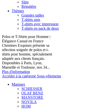
Slim
Régulière
Thèmes
Grandes tailles
T-shirts unis
T-shirts avec impression
T-shirts en pack de deux
Polos et T-Shirts pour Homme |
Élégance Casual en France
Chemises Exquises présente sa
sélection soignée de polos et t-
shirts pour homme, spécialement
adaptée aux clients français.
Disponibles à Paris, Lyon,
Marseille et Toulouse, nos 34...
Plus d'information
Accéder à la catégorie Sous-vêtements
Marques
SCHIESSER
OLAF BENZ
MANSTORE
NOVILA
HOM