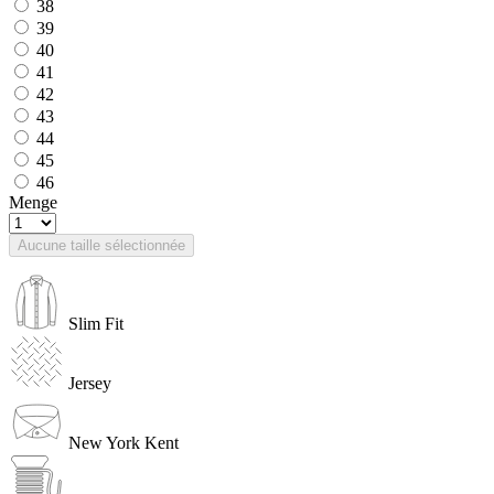
38
39
40
41
42
43
44
45
46
Menge
Aucune taille sélectionnée
Slim Fit
Jersey
New York Kent