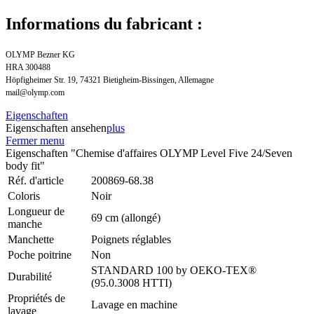
Informations du fabricant :
OLYMP Bezner KG
HRA 300488
Höpfigheimer Str. 19, 74321 Bietigheim-Bissingen, Allemagne
mail@olymp.com
Eigenschaften
Eigenschaften ansehen
plus
Fermer menu
Eigenschaften "Chemise d'affaires OLYMP Level Five 24/Seven
body fit"
Réf. d'article
200869-68.38
Coloris
Noir
Longueur de
69 cm (allongé)
manche
Manchette
Poignets réglables
Poche poitrine
Non
STANDARD 100 by OEKO-TEX®
Durabilité
(95.0.3008 HTTI)
Propriétés de
Lavage en machine
lavage