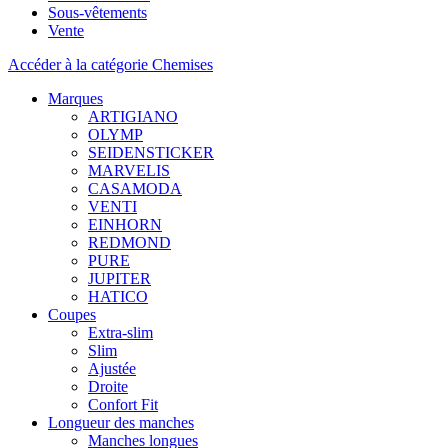
Sous-vêtements
Vente
Accéder à la catégorie Chemises
Marques
ARTIGIANO
OLYMP
SEIDENSTICKER
MARVELIS
CASAMODA
VENTI
EINHORN
REDMOND
PURE
JUPITER
HATICO
Coupes
Extra-slim
Slim
Ajustée
Droite
Confort Fit
Longueur des manches
Manches longues