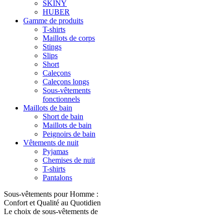
SKINY
HUBER
Gamme de produits
T-shirts
Maillots de corps
Stings
Slips
Short
Caleçons
Caleçons longs
Sous-vêtements
fonctionnels
Maillots de bain
Short de bain
Maillots de bain
Peignoirs de bain
Vêtements de nuit
Pyjamas
Chemises de nuit
T-shirts
Pantalons
Sous-vêtements pour Homme :
Confort et Qualité au Quotidien
Le choix de sous-vêtements de