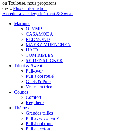
ou Toulouse, nous proposons
des...
Plus d'information
Accéder à la catégorie Tricot & Sweat
Marques
OLYMP
CASAMODA
REDMOND
MAERZ MUENCHEN
HAJO
TOM RIPLEY
SEIDENSTICKER
Tricot & Sweat
Pull-over
Pull à col roulé
Gilets & Pulls
Vestes en tricot
Coupes
Comfort
Régulière
Thèmes
Grandes tailles
Pull avec col en V
Pull à col rond
Pull en coton