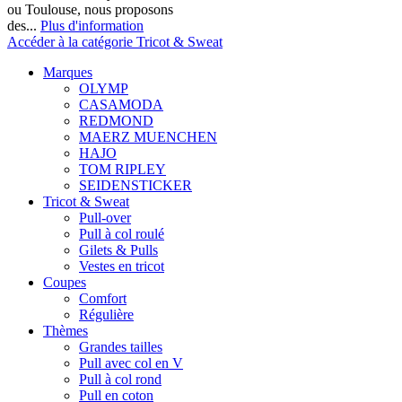
ou Toulouse, nous proposons
des...
Plus d'information
Accéder à la catégorie Tricot & Sweat
Marques
OLYMP
CASAMODA
REDMOND
MAERZ MUENCHEN
HAJO
TOM RIPLEY
SEIDENSTICKER
Tricot & Sweat
Pull-over
Pull à col roulé
Gilets & Pulls
Vestes en tricot
Coupes
Comfort
Régulière
Thèmes
Grandes tailles
Pull avec col en V
Pull à col rond
Pull en coton