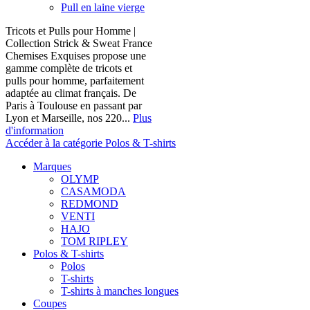
Pull en laine vierge
Tricots et Pulls pour Homme |
Collection Strick & Sweat France
Chemises Exquises propose une
gamme complète de tricots et
pulls pour homme, parfaitement
adaptée au climat français. De
Paris à Toulouse en passant par
Lyon et Marseille, nos 220...
Plus
d'information
Accéder à la catégorie Polos & T-shirts
Marques
OLYMP
CASAMODA
REDMOND
VENTI
HAJO
TOM RIPLEY
Polos & T-shirts
Polos
T-shirts
T-shirts à manches longues
Coupes