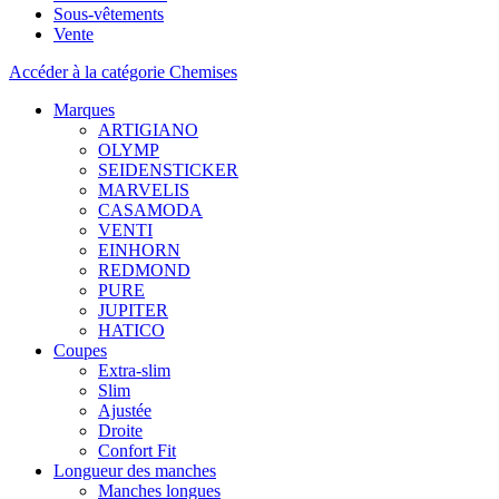
Sous-vêtements
Vente
Accéder à la catégorie Chemises
Marques
ARTIGIANO
OLYMP
SEIDENSTICKER
MARVELIS
CASAMODA
VENTI
EINHORN
REDMOND
PURE
JUPITER
HATICO
Coupes
Extra-slim
Slim
Ajustée
Droite
Confort Fit
Longueur des manches
Manches longues