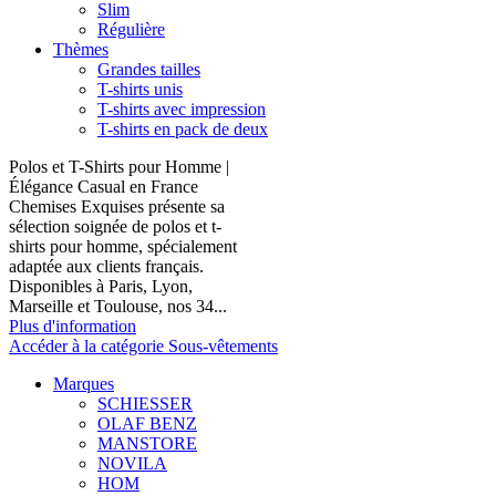
Slim
Régulière
Thèmes
Grandes tailles
T-shirts unis
T-shirts avec impression
T-shirts en pack de deux
Polos et T-Shirts pour Homme |
Élégance Casual en France
Chemises Exquises présente sa
sélection soignée de polos et t-
shirts pour homme, spécialement
adaptée aux clients français.
Disponibles à Paris, Lyon,
Marseille et Toulouse, nos 34...
Plus d'information
Accéder à la catégorie Sous-vêtements
Marques
SCHIESSER
OLAF BENZ
MANSTORE
NOVILA
HOM