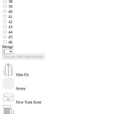
38
39
40
41
42
43
44
45
46
Menge
Aucune taille sélectionnée
Slim Fit
Jersey
New York Kent