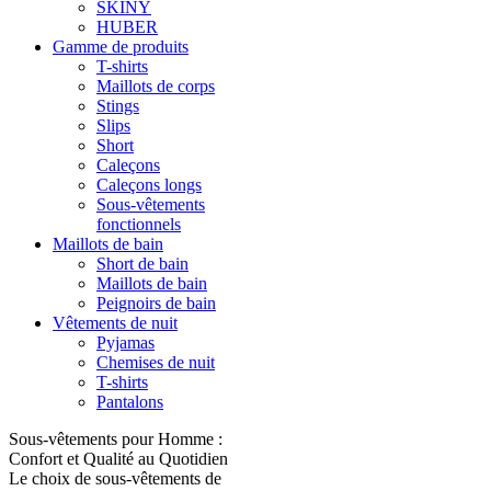
SKINY
HUBER
Gamme de produits
T-shirts
Maillots de corps
Stings
Slips
Short
Caleçons
Caleçons longs
Sous-vêtements
fonctionnels
Maillots de bain
Short de bain
Maillots de bain
Peignoirs de bain
Vêtements de nuit
Pyjamas
Chemises de nuit
T-shirts
Pantalons
Sous-vêtements pour Homme :
Confort et Qualité au Quotidien
Le choix de sous-vêtements de