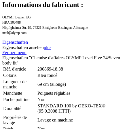
Informations du fabricant :
OLYMP Bezner KG
HRA 300488
Höpfigheimer Str. 19, 74321 Bietigheim-Bissingen, Allemagne
mail@olymp.com
Eigenschaften
Eigenschaften ansehen
plus
Fermer menu
Eigenschaften "Chemise d'affaires OLYMP Level Five 24/Seven
body fit"
Réf. d'article
200869-18.38
Coloris
Bleu foncé
Longueur de
69 cm (allongé)
manche
Manchette
Poignets réglables
Poche poitrine
Non
STANDARD 100 by OEKO-TEX®
Durabilité
(95.0.3008 HTTI)
Propriétés de
Lavage en machine
lavage
Patch
Non